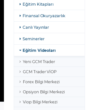
şulları
Yasal Bildirimler
Eğitim Kitapları
Finansal Araçlar
Finansal Okuryazarlık
GCM Borsa Trader Eğitim Videoları
Canlı Yayınlar
Seminerler
Eğitim Videoları
Yeni GCM Trader
GCM Trader VİOP
Forex Bilgi Merkezi
Opsiyon Bilgi Merkezi
Viop Bilgi Merkezi