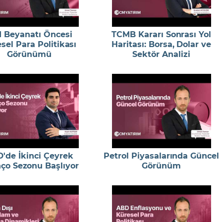
 Beyanatı Öncesi
TCMB Kararı Sonrası Yol
sel Para Politikası
Haritası: Borsa, Dolar ve
Görünümü
Sektör Analizi
'de İkinci Çeyrek
Petrol Piyasalarında Güncel
nço Sezonu Başlıyor
Görünüm