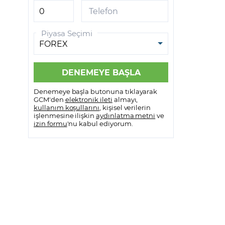
GCM VİOP MetaTrader 5
Telefon
GCM VİOP Meta Trader 5
Piyasa Seçimi
Android
GCM VİOP Meta Trader 5 IOS
Denemeye başla butonuna tıklayarak
GCM'den
elektronik ileti
almayı,
kullanım koşullarını
, kişisel verilerin
işlenmesine ilişkin
aydınlatma metni
ve
izin formu
'nu kabul ediyorum.