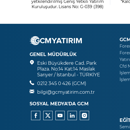
yetkilendirilmiş Geniş Yetkili Yatırım
“Kal
Kuruluşudur. Lisans No: G-039 (398)
GCM
Fore
Fore
GENEL MÜDÜRLÜK
Yatır
Eski Büyükdere Cad. Park
Cfd 
Plaza. No:14 Kat:14 Maslak
İşlem
Sarıyer / İstanbul - TÜRKİYE
İşlem
0212 345 0 426 (GCM)
bilgi@gcmyatirim.com.tr
SOSYAL MEDYA’DA GCM
EĞİ
Semi