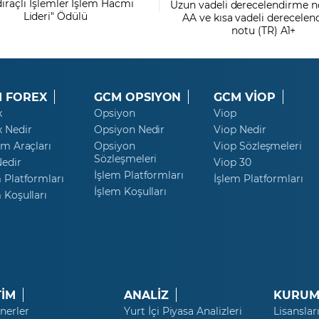
dıraçlı İşlemler İşlem Hacmi
Uzun vadeli derecelendirme n
Lideri" Ödülü
AA ve kısa vadeli derecele
notu (TR) A1+
 FOREX
GCM OPSIYON
GCM VİOP
x
Opsiyon
Viop
x Nedir
Opsiyon Nedir
Viop Nedir
ım Araçları
Opsiyon
Viop Sözleşmeleri
Sözleşmeleri
Nedir
Viop 30
İşlem Platformları
 Platformları
İşlem Platformları
İşlem Koşulları
 Koşulları
TİM
ANALİZ
KURUM
nerler
Yurt İçi Piyasa Analizleri
Lisanslar