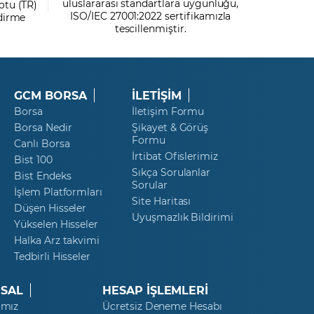
uluslararası standartlara uygunluğu,
otu (TR)
ISO/IEC 27001:2022 sertifikamızla
ndirme
tescillenmiştir.
GCM BORSA
İLETİŞİM
Borsa
İletişim Formu
Borsa Nedir
Şikayet & Görüş
Formu
Canlı Borsa
İrtibat Ofislerimiz
Bist 100
Sıkça Sorulanlar
Bist Endeks
Sorular
İşlem Platformları
Site Haritası
Düşen Hisseler
Uyuşmazlık Bildirimi
Yükselen Hisseler
Halka Arz takvimi
Tedbirli Hisseler
SAL
HESAP İŞLEMLERİ
ımız
Ücretsiz Deneme Hesabı