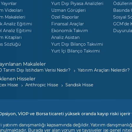
 Yayınlar
Yurt Dışı Piyasa Analizleri
Ödülleri
m Videoları
Uzman Görüşleri
Basında
m Makaleleri
Özel Raporlar
Sosyal S
k Analiz Eğitimi
Finansal Araçlar
GCM’de K
 Analiz Eğitimi
Ekonomik Takvim
Duyurula
m Kitapları
Analiz Asistan
ns Sözlüğü
Yurt Dışı Bilanço Takvimi
Yurt İçi Bilanço Takvimi
ayınlanan Makaleler
 Tarım Dışı İstihdam Verisi Nedir?
Yatırım Araçları Nelerdir?
klenen Hisseler
cex Hisse
Anthropic Hisse
Sandisk Hisse
Opsiyon, VİOP ve Borsa ticareti yüksek oranda kayıp riski içerir 
i yatırım danışmanlığı kapsamında değildir. Yatırım danışmanlığı h
 sunulmaktadır. Burada yer alan yorum ve tavsiyeler ise genel nite