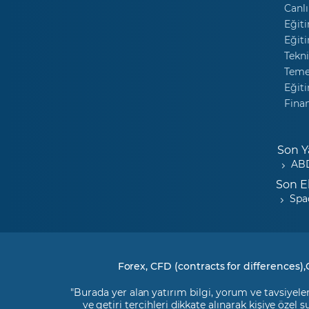
Canlı
Eğiti
Eğiti
Tekni
Temel
Eğiti
Fina
Son Y
ABD
Son E
Spa
Forex, CFD (contracts for differences),
"Burada yer alan yatırım bilgi, yorum ve tavsiyeler
ve getiri tercihleri dikkate alınarak kişiye özel