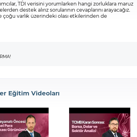
ırımcılar, TDI verisini yorumlarken hangi zorluklara maruz
melerden destek alırız sorularının cevaplarını arayacağız.
çoğu varlık üzerindeki olası etkilerinden de
IRMA!
er Eğitim Videoları