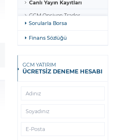
Canlı Yayın Kayıtları
GCM Opsiyon Trader
Sorularla Borsa
GCM Opsiyon MetaTrader 5
Finans Sözlüğü
GCM Opsiyon Meta Trader 5
Android
GCM Borsa Trader
GCM YATIRIM
ÜCRETSİZ DENEME HESABI
GCM Borsa Trader Mobil
GCM Opsiyon Meta Trader 5
iOS
Adınız
GCM Trader
Soyadınız
GCM Meta Trader4
E-Posta
GCM Trader Mobile