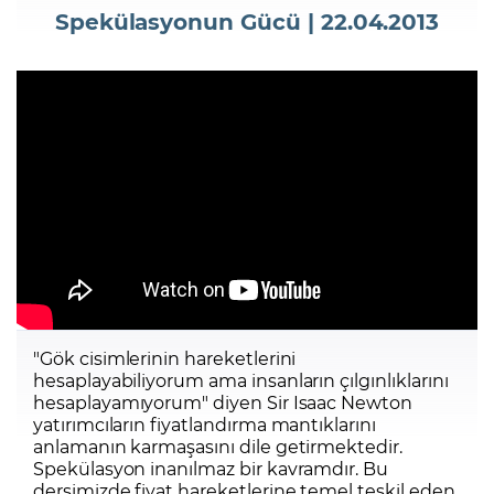
Spekülasyonun Gücü | 22.04.2013
Şifremi Unuttum
"Gök cisimlerinin hareketlerini
hesaplayabiliyorum ama insanların çılgınlıklarını
hesaplayamıyorum" diyen Sir Isaac Newton
yatırımcıların fiyatlandırma mantıklarını
anlamanın karmaşasını dile getirmektedir.
Spekülasyon inanılmaz bir kavramdır. Bu
dersimizde fiyat hareketlerine temel teşkil eden