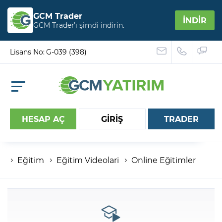
GCM Trader
İNDİR
GCM Trader’ı şimdi indirin.
Lisans No: G-039 (398)
HESAP AÇ
GİRİŞ
TRADER
Eğitim
Eğitim Videolari
Online Eğitimler
Hesap numaranız
Şifreniz