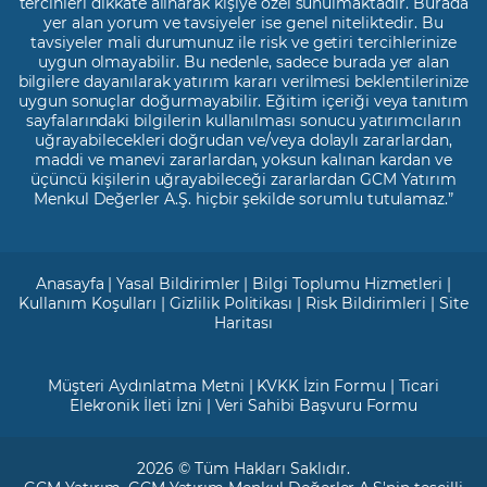
tercihleri dikkate alınarak kişiye özel sunulmaktadır. Burada
yer alan yorum ve tavsiyeler ise genel niteliktedir. Bu
tavsiyeler mali durumunuz ile risk ve getiri tercihlerinize
uygun olmayabilir. Bu nedenle, sadece burada yer alan
bilgilere dayanılarak yatırım kararı verilmesi beklentilerinize
uygun sonuçlar doğurmayabilir. Eğitim içeriği veya tanıtım
sayfalarındaki bilgilerin kullanılması sonucu yatırımcıların
uğrayabilecekleri doğrudan ve/veya dolaylı zararlardan,
maddi ve manevi zararlardan, yoksun kalınan kardan ve
üçüncü kişilerin uğrayabileceği zararlardan GCM Yatırım
Menkul Değerler A.Ş. hiçbir şekilde sorumlu tutulamaz.”
Anasayfa
|
Yasal Bildirimler
|
Bilgi Toplumu Hizmetleri
|
Kullanım Koşulları
|
Gizlilik Politikası
|
Risk Bildirimleri
|
Site
Haritası
Müşteri Aydınlatma Metni
|
KVKK İzin Formu
|
Ticari
Elekronik İleti İzni
|
Veri Sahibi Başvuru Formu
2026 © Tüm Hakları Saklıdır.