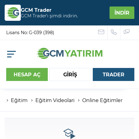
GCM Trader
İNDİR
GCM Trader’ı şimdi indirin.
Lisans No: G-039 (398)
HESAP AÇ
GİRİŞ
TRADER
Eğitim
Eğitim Videolari
Online Eğitimler
Hesap numaranız
Şifreniz