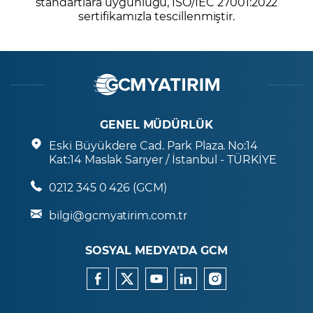
standartlara uygunluğu, ISO/IEC 27001:2022
sertifikamızla tescillenmiştir.
GENEL MÜDÜRLÜK
Eski Büyükdere Cad. Park Plaza. No:14
Kat:14 Maslak Sarıyer / İstanbul - TÜRKİYE
0212 345 0 426 (GCM)
bilgi@gcmyatirim.com.tr
SOSYAL MEDYA’DA GCM