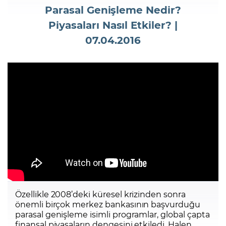
Parasal Genişleme Nedir?
Piyasaları Nasıl Etkiler? |
Şifremi Unuttum
07.04.2016
Özellikle 2008’deki küresel krizinden sonra
önemli birçok merkez bankasının başvurduğu
parasal genişleme isimli programlar, global çapta
finansal piyasaların dengesini etkiledi. Halen