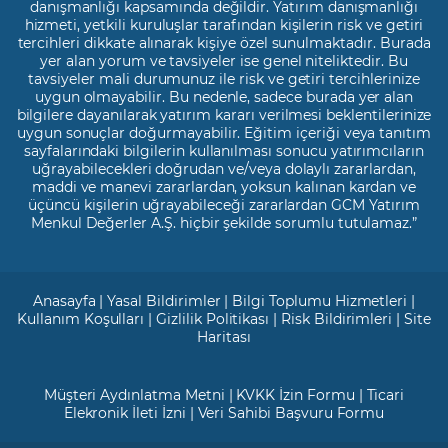
danışmanlığı kapsamında değildir. Yatırım danışmanlığı
hizmeti, yetkili kuruluşlar tarafından kişilerin risk ve getiri
tercihleri dikkate alınarak kişiye özel sunulmaktadır. Burada
yer alan yorum ve tavsiyeler ise genel niteliktedir. Bu
tavsiyeler mali durumunuz ile risk ve getiri tercihlerinize
uygun olmayabilir. Bu nedenle, sadece burada yer alan
bilgilere dayanılarak yatırım kararı verilmesi beklentilerinize
uygun sonuçlar doğurmayabilir. Eğitim içeriği veya tanıtım
sayfalarındaki bilgilerin kullanılması sonucu yatırımcıların
uğrayabilecekleri doğrudan ve/veya dolaylı zararlardan,
maddi ve manevi zararlardan, yoksun kalınan kardan ve
üçüncü kişilerin uğrayabileceği zararlardan GCM Yatırım
Menkul Değerler A.Ş. hiçbir şekilde sorumlu tutulamaz.”
Anasayfa
|
Yasal Bildirimler
|
Bilgi Toplumu Hizmetleri
|
Kullanım Koşulları
|
Gizlilik Politikası
|
Risk Bildirimleri
|
Site
Haritası
Müşteri Aydınlatma Metni
|
KVKK İzin Formu
|
Ticari
Elekronik İleti İzni
|
Veri Sahibi Başvuru Formu