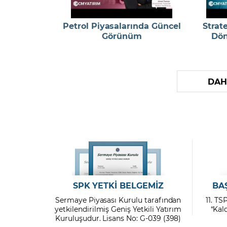
Petrol Piyasalarında Güncel
Strat
Görünüm
Dön
DAH
SPK YETKİ BELGEMİZ
BA
Sermaye Piyasası Kurulu tarafından
11. TS
yetkilendirilmiş Geniş Yetkili Yatırım
“Kal
Kuruluşudur. Lisans No: G-039 (398)