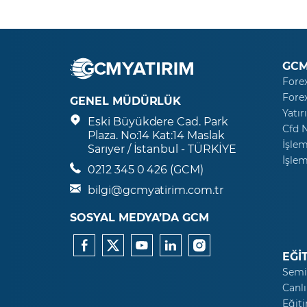
GCM
Fore
Fore
GENEL MÜDÜRLÜK
Yatır
Eski Büyükdere Cad. Park
Cfd 
Plaza. No:14 Kat:14 Maslak
İşlem
Sarıyer / İstanbul - TÜRKİYE
İşlem
0212 345 0 426 (GCM)
bilgi@gcmyatirim.com.tr
SOSYAL MEDYA’DA GCM
EĞİ
Semi
Canlı
Eğiti