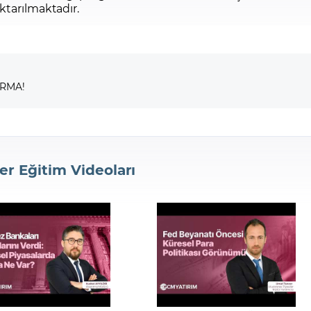
ktarılmaktadır.
IRMA!
er Eğitim Videoları