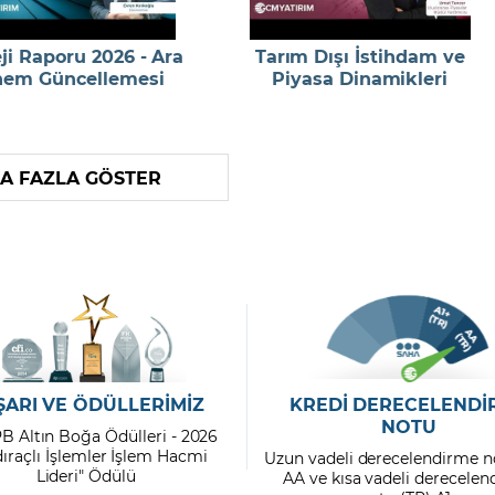
eji Raporu 2026 - Ara
Tarım Dışı İstihdam ve
em Güncellemesi
Piyasa Dinamikleri
A FAZLA GÖSTER
ŞARI VE ÖDÜLLERİMİZ
KREDİ DERECELENDİ
NOTU
PB Altın Boğa Ödülleri - 2026
dıraçlı İşlemler İşlem Hacmi
Uzun vadeli derecelendirme n
Lideri" Ödülü
AA ve kısa vadeli derecele