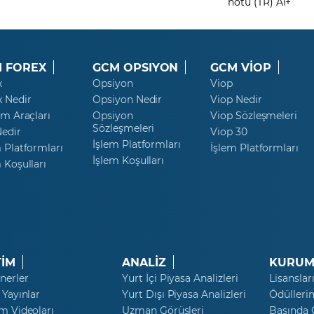
notu (TR) A1+
 FOREX
GCM OPSIYON
GCM VİOP
x
Opsiyon
Viop
x Nedir
Opsiyon Nedir
Viop Nedir
ım Araçları
Opsiyon
Viop Sözleşmeleri
Sözleşmeleri
Nedir
Viop 30
İşlem Platformları
 Platformları
İşlem Platformları
İşlem Koşulları
 Koşulları
TİM
ANALİZ
KURUM
nerler
Yurt İçi Piyasa Analizleri
Lisanslar
 Yayınlar
Yurt Dışı Piyasa Analizleri
Ödülleri
m Videoları
Uzman Görüşleri
Basında