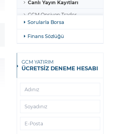
Canlı Yayın Kayıtları
GCM Opsiyon Trader
Sorularla Borsa
GCM Opsiyon MetaTrader 5
Finans Sözlüğü
GCM Opsiyon Meta Trader 5
Android
GCM Borsa Trader
GCM YATIRIM
ÜCRETSİZ DENEME HESABI
GCM Borsa Trader Mobil
GCM Opsiyon Meta Trader 5
iOS
Adınız
GCM Trader
Soyadınız
GCM Meta Trader4
E-Posta
GCM Trader Mobile