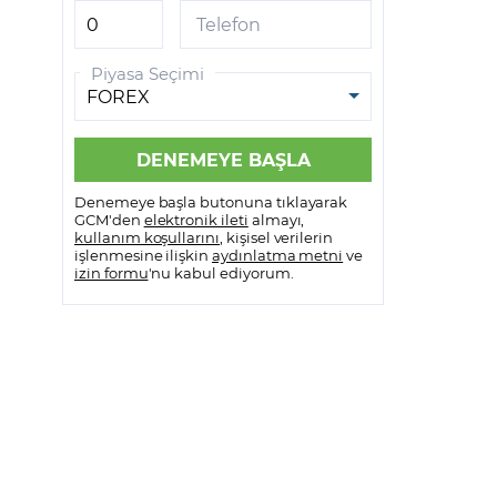
GCM VİOP MetaTrader 5
Telefon
GCM VİOP Meta Trader 5
Piyasa Seçimi
Android
GCM VİOP Meta Trader 5 IOS
Denemeye başla butonuna tıklayarak
GCM'den
elektronik ileti
almayı,
kullanım koşullarını
, kişisel verilerin
işlenmesine ilişkin
aydınlatma metni
ve
izin formu
'nu kabul ediyorum.