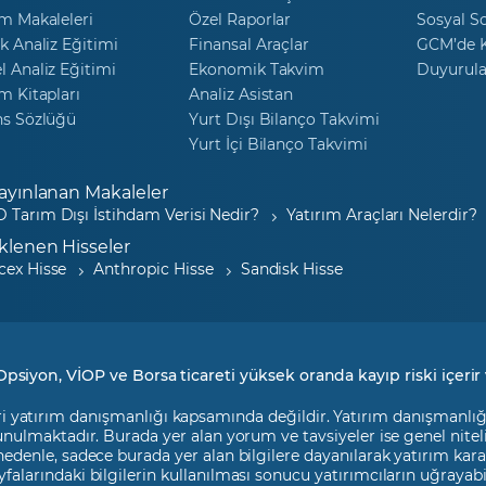
m Makaleleri
Özel Raporlar
Sosyal S
k Analiz Eğitimi
Finansal Araçlar
GCM’de K
 Analiz Eğitimi
Ekonomik Takvim
Duyurula
m Kitapları
Analiz Asistan
ns Sözlüğü
Yurt Dışı Bilanço Takvimi
Yurt İçi Bilanço Takvimi
ayınlanan Makaleler
 Tarım Dışı İstihdam Verisi Nedir?
Yatırım Araçları Nelerdir?
klenen Hisseler
cex Hisse
Anthropic Hisse
Sandisk Hisse
Opsiyon, VİOP ve Borsa ticareti yüksek oranda kayıp riski içerir 
i yatırım danışmanlığı kapsamında değildir. Yatırım danışmanlığı h
 sunulmaktadır. Burada yer alan yorum ve tavsiyeler ise genel nite
 nedenle, sadece burada yer alan bilgilere dayanılarak yatırım kara
falarındaki bilgilerin kullanılması sonucu yatırımcıların uğrayab