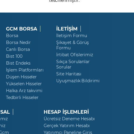
tescillenmiştir.
GCM BORSA
İLETİŞİM
Borsa
İletişim Formu
Borsa Nedir
Şikayet & Görüş
Formu
Canlı Borsa
İrtibat Ofislerimiz
Bist 100
Sıkça Sorulanlar
Bist Endeks
Sorular
İşlem Platformları
Site Haritası
Düşen Hisseler
Uyuşmazlık Bildirimi
Yükselen Hisseler
Halka Arz takvimi
Tedbirli Hisseler
SAL
HESAP İŞLEMLERİ
ımız
Ücretsiz Deneme Hesabı
miz
Gerçek Yatırım Hesabı
 Gcm
Yatırımcı Paneline Giriş