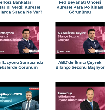
erkez Bankaları
Fed Beyanatı Öncesi
larını Verdi: Küresel
Küresel Para Politikası
larda Sırada Ne Var?
Görünümü
flasyonu Sonrasında
ABD'de İkinci Çeyrek
ekslerde Görünüm
Bilanço Sezonu Başlıyor