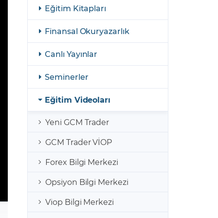
şulları
Yasal Bildirimler
Eğitim Kitapları
Finansal Araçlar
Finansal Okuryazarlık
GCM Borsa Trader Eğitim Videoları
Canlı Yayınlar
Seminerler
Eğitim Videoları
Yeni GCM Trader
GCM Trader VİOP
Forex Bilgi Merkezi
Opsiyon Bilgi Merkezi
Viop Bilgi Merkezi