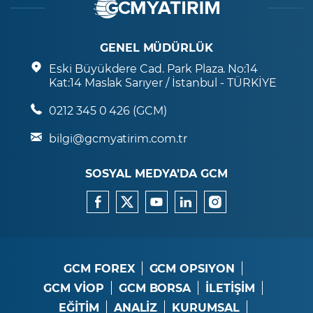
GENEL MÜDÜRLÜK
Eski Büyükdere Cad. Park Plaza. No:14
Kat:14 Maslak Sarıyer / İstanbul - TÜRKİYE
0212 345 0 426 (GCM)
bilgi@gcmyatirim.com.tr
SOSYAL MEDYA’DA GCM
GCM FOREX
GCM OPSIYON
GCM VİOP
GCM BORSA
İLETİŞİM
EĞİTİM
ANALİZ
KURUMSAL