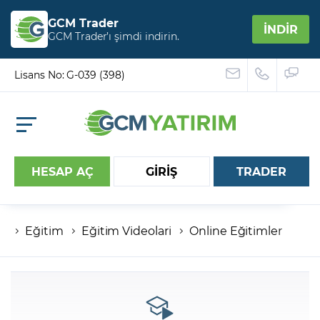
GCM Trader
İNDİR
GCM Trader’ı şimdi indirin.
Lisans No: G-039 (398)
HESAP AÇ
GİRİŞ
TRADER
Eğitim
Eğitim Videolari
Online Eğitimler
Hesap numaranız
Şifreniz