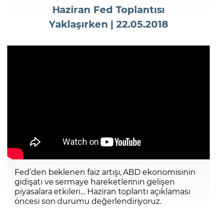
Haziran Fed Toplantısı
Yaklaşırken | 22.05.2018
Şifremi Unuttum
Fed’den beklenen faiz artışı, ABD ekonomisinin
gidişatı ve sermaye hareketlerinin gelişen
piyasalara etkileri… Haziran toplantı açıklaması
öncesi son durumu değerlendiriyoruz.