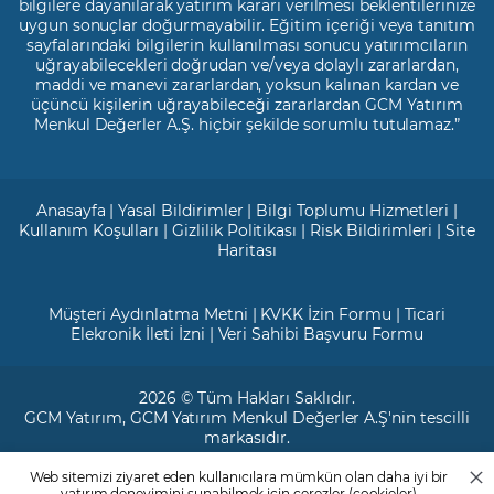
bilgilere dayanılarak yatırım kararı verilmesi beklentilerinize
uygun sonuçlar doğurmayabilir. Eğitim içeriği veya tanıtım
sayfalarındaki bilgilerin kullanılması sonucu yatırımcıların
uğrayabilecekleri doğrudan ve/veya dolaylı zararlardan,
maddi ve manevi zararlardan, yoksun kalınan kardan ve
üçüncü kişilerin uğrayabileceği zararlardan GCM Yatırım
Menkul Değerler A.Ş. hiçbir şekilde sorumlu tutulamaz.”
Anasayfa
|
Yasal Bildirimler
|
Bilgi Toplumu Hizmetleri
|
Kullanım Koşulları
|
Gizlilik Politikası
|
Risk Bildirimleri
|
Site
Haritası
Müşteri Aydınlatma Metni
|
KVKK İzin Formu
|
Ticari
Elekronik İleti İzni
|
Veri Sahibi Başvuru Formu
2026 © Tüm Hakları Saklıdır.
GCM Yatırım
, GCM Yatırım Menkul Değerler A.Ş'nin tescilli
markasıdır.
Web sitemizi ziyaret eden kullanıcılara mümkün olan daha iyi bir
Ticari Sicil No: 799649
yatırım deneyimini sunabilmek için çerezler (cookieler)