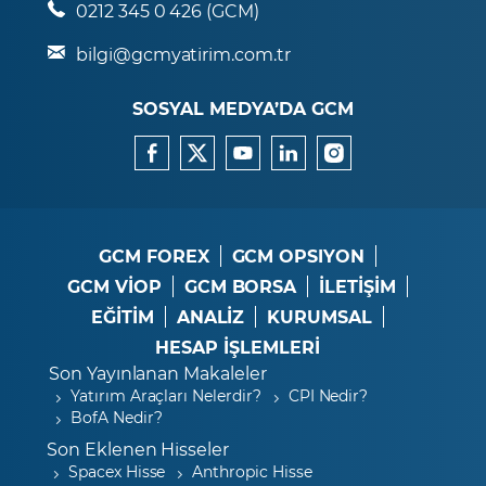
0212 345 0 426 (GCM)
bilgi@gcmyatirim.com.tr
SOSYAL MEDYA’DA GCM
GCM FOREX
GCM OPSIYON
GCM VİOP
GCM BORSA
İLETİŞİM
EĞİTİM
ANALİZ
KURUMSAL
HESAP İŞLEMLERİ
Son Yayınlanan Makaleler
Yatırım Araçları Nelerdir?
CPI Nedir?
BofA Nedir?
Son Eklenen Hisseler
Spacex Hisse
Anthropic Hisse