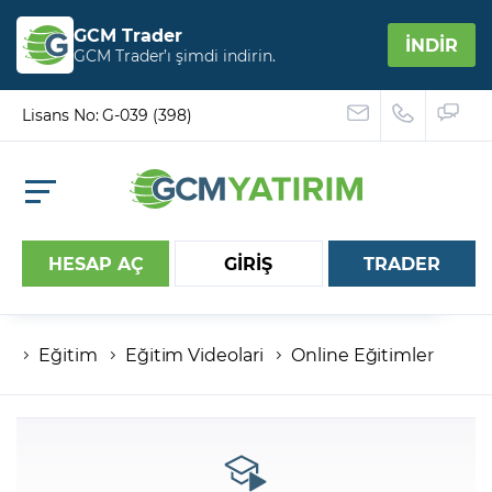
GCM Trader
İNDİR
GCM Trader’ı şimdi indirin.
Lisans No: G-039 (398)
HESAP AÇ
GİRİŞ
TRADER
Eğitim
Eğitim Videolari
Online Eğitimler
Hesap numaranız
Şifreniz