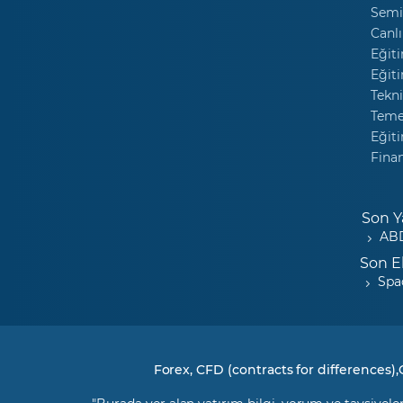
Semi
Canlı
Eğiti
Eğiti
Tekni
Temel
Eğiti
Fina
Son Y
ABD
Son E
Spa
Forex, CFD (contracts for differences),