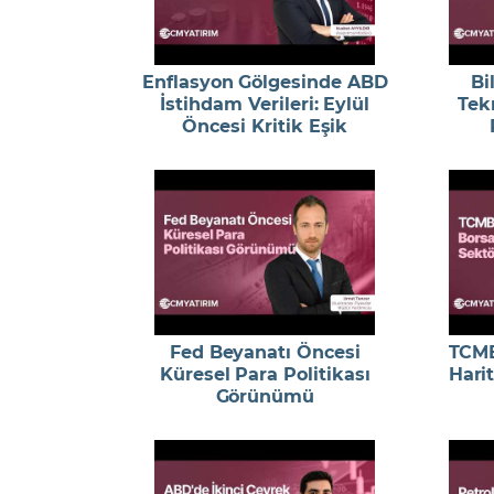
Enflasyon Gölgesinde ABD
Bi
İstihdam Verileri: Eylül
Tekn
Öncesi Kritik Eşik
Fed Beyanatı Öncesi
TCMB
Küresel Para Politikası
Harit
Görünümü