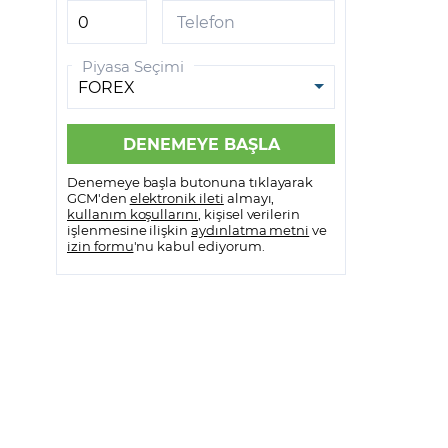
GCM VİOP MetaTrader 5
Telefon
GCM VİOP Meta Trader 5
Piyasa Seçimi
Android
GCM VİOP Meta Trader 5 IOS
Denemeye başla butonuna tıklayarak
GCM'den
elektronik ileti
almayı,
kullanım koşullarını
, kişisel verilerin
işlenmesine ilişkin
aydınlatma metni
ve
izin formu
'nu kabul ediyorum.