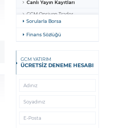
Canlı Yayın Kayıtları
GCM Opsiyon Trader
Sorularla Borsa
GCM Opsiyon MetaTrader 5
Finans Sözlüğü
GCM Opsiyon Meta Trader 5
Android
GCM Borsa Trader
GCM YATIRIM
ÜCRETSİZ DENEME HESABI
GCM Borsa Trader Mobil
GCM Opsiyon Meta Trader 5
iOS
Adınız
GCM Trader
Soyadınız
GCM Meta Trader4
E-Posta
GCM Trader Mobile