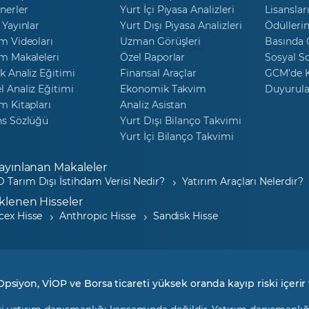
nerler
Yurt İçi Piyasa Analizleri
Lisanslar
 Yayınlar
Yurt Dışı Piyasa Analizleri
Ödülleri
m Videoları
Uzman Görüşleri
Basında
m Makaleleri
Özel Raporlar
Sosyal S
k Analiz Eğitimi
Finansal Araçlar
GCM’de K
 Analiz Eğitimi
Ekonomik Takvim
Duyurula
m Kitapları
Analiz Asistan
ns Sözlüğü
Yurt Dışı Bilanço Takvimi
Yurt İçi Bilanço Takvimi
ayınlanan Makaleler
 Tarım Dışı İstihdam Verisi Nedir?
Yatırım Araçları Nelerdir?
klenen Hisseler
cex Hisse
Anthropic Hisse
Sandisk Hisse
Opsiyon, VİOP ve Borsa ticareti yüksek oranda kayıp riski içerir 