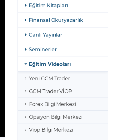
şulları
Yasal Bildirimler
Eğitim Kitapları
Finansal Araçlar
Finansal Okuryazarlık
GCM Borsa Trader Eğitim Videoları
Canlı Yayınlar
Seminerler
Eğitim Videoları
Yeni GCM Trader
GCM Trader VİOP
Forex Bilgi Merkezi
Opsiyon Bilgi Merkezi
Viop Bilgi Merkezi