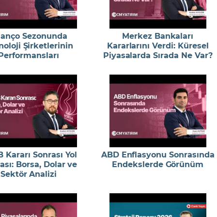
lanço Sezonunda
Merkez Bankaları
oloji Şirketlerinin
Kararlarını Verdi: Küresel
Performansları
Piyasalarda Sırada Ne Var?
 Kararı Sonrası Yol
ABD Enflasyonu Sonrasında
ası: Borsa, Dolar ve
Endekslerde Görünüm
Sektör Analizi