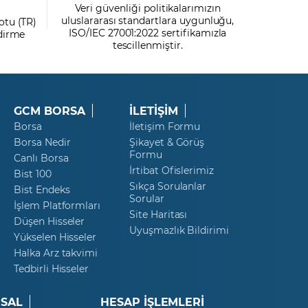
Veri güvenliği politikalarımızın
uluslararası standartlara uygunluğu,
otu (TR)
ISO/IEC 27001:2022 sertifikamızla
ndirme
tescillenmiştir.
GCM BORSA
İLETİŞİM
Borsa
İletişim Formu
Borsa Nedir
Şikayet & Görüş
Formu
Canlı Borsa
İrtibat Ofislerimiz
Bist 100
Sıkça Sorulanlar
Bist Endeks
Sorular
İşlem Platformları
Site Haritası
Düşen Hisseler
Uyuşmazlık Bildirimi
Yükselen Hisseler
Halka Arz takvimi
Tedbirli Hisseler
SAL
HESAP İŞLEMLERİ