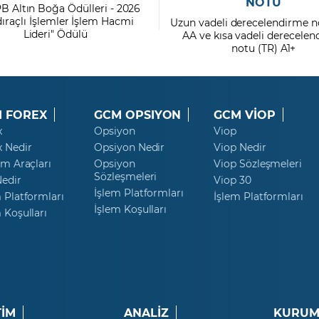
NOTU
PB Altın Boğa Ödülleri - 2026
dıraçlı İşlemler İşlem Hacmi
Uzun vadeli derecelendirme n
Lideri" Ödülü
AA ve kısa vadeli derecele
notu (TR) A1+
 FOREX
GCM OPSIYON
GCM VİOP
x
Opsiyon
Viop
x Nedir
Opsiyon Nedir
Viop Nedir
ım Araçları
Opsiyon
Viop Sözleşmeleri
Sözleşmeleri
Nedir
Viop 30
İşlem Platformları
 Platformları
İşlem Platformları
İşlem Koşulları
 Koşulları
TİM
ANALİZ
KURUM