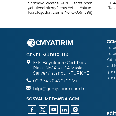
Sermaye Piyasası Kurulu tarafından
11. TS
yetkilendirilmiş Geniş Yetkili Yatırım
“Kal
Kuruluşudur. Lisans No: G-039 (398)
GCM
Fore
Fore
GENEL MÜDÜRLÜK
Yatır
Eski Büyükdere Cad. Park
Cfd 
Plaza. No:14 Kat:14 Maslak
İşlem
Sarıyer / İstanbul - TÜRKİYE
İşlem
0212 345 0 426 (GCM)
bilgi@gcmyatirim.com.tr
SOSYAL MEDYA’DA GCM
EĞİ