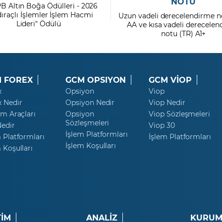
NOTU
PB Altın Boğa Ödülleri - 2026
dıraçlı İşlemler İşlem Hacmi
Uzun vadeli derecelendirme n
Lideri" Ödülü
AA ve kısa vadeli derecele
notu (TR) A1+
 FOREX
GCM OPSIYON
GCM VİOP
x
Opsiyon
Viop
x Nedir
Opsiyon Nedir
Viop Nedir
ım Araçları
Opsiyon
Viop Sözleşmeleri
Sözleşmeleri
Nedir
Viop 30
İşlem Platformları
 Platformları
İşlem Platformları
İşlem Koşulları
 Koşulları
TİM
ANALİZ
KURUM