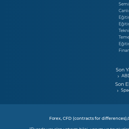
Semi
Canlı
Eğiti
Eğiti
Tekni
Temel
Eğiti
Fina
Son Y
ABD
Son E
Spa
Forex, CFD (contracts for differences),