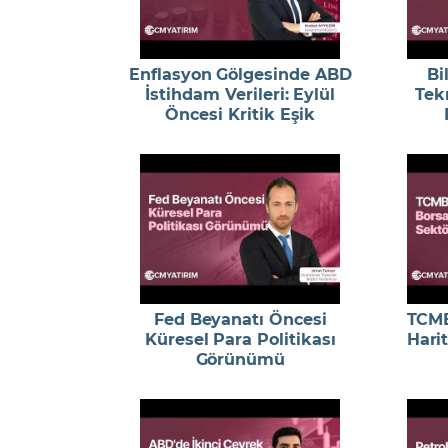
Enflasyon Gölgesinde ABD
Bi
İstihdam Verileri: Eylül
Tekn
Öncesi Kritik Eşik
Fed Beyanatı Öncesi
TCMB
Küresel Para Politikası
Harit
Görünümü