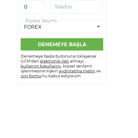
GCM VİOP MetaTrader 5
Telefon
GCM VİOP Meta Trader 5
Piyasa Seçimi
Android
GCM VİOP Meta Trader 5 IOS
Denemeye başla butonuna tıklayarak
GCM'den
elektronik ileti
almayı,
kullanım koşullarını
, kişisel verilerin
işlenmesine ilişkin
aydınlatma metni
ve
izin formu
'nu kabul ediyorum.