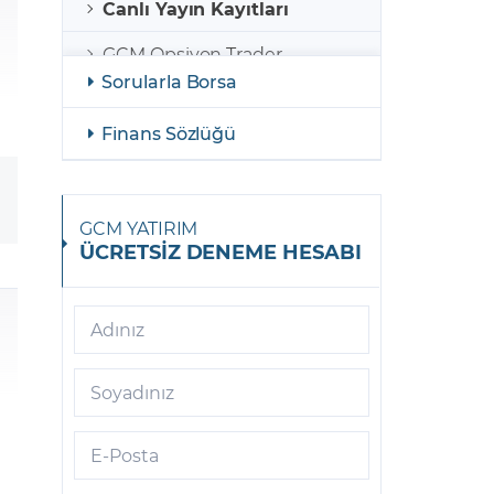
Canlı Yayın Kayıtları
GCM Opsiyon Trader
Sorularla Borsa
GCM Opsiyon MetaTrader 5
Finans Sözlüğü
GCM Opsiyon Meta Trader 5
Android
GCM Borsa Trader
GCM YATIRIM
ÜCRETSİZ DENEME HESABI
GCM Borsa Trader Mobil
GCM Opsiyon Meta Trader 5
iOS
Adınız
GCM Trader
Soyadınız
GCM Meta Trader4
E-Posta
GCM Trader Mobile