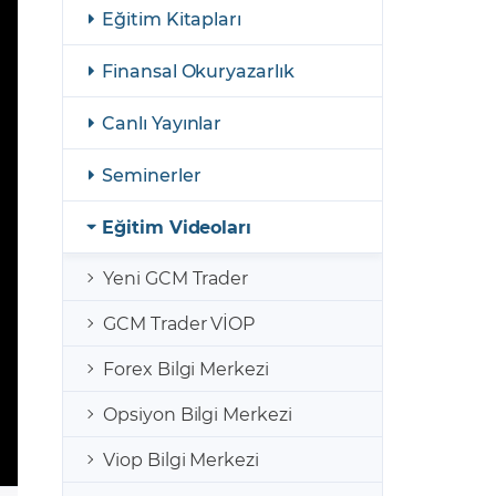
şulları
Yasal Bildirimler
Eğitim Kitapları
Finansal Araçlar
Finansal Okuryazarlık
GCM Borsa Trader Eğitim Videoları
Canlı Yayınlar
Seminerler
Eğitim Videoları
Yeni GCM Trader
GCM Trader VİOP
Forex Bilgi Merkezi
Opsiyon Bilgi Merkezi
Viop Bilgi Merkezi