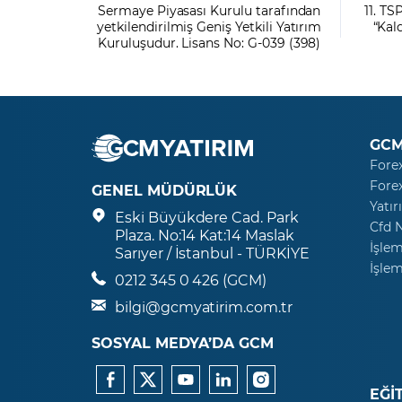
Sermaye Piyasası Kurulu tarafından
11. TS
yetkilendirilmiş Geniş Yetkili Yatırım
“Kal
Kuruluşudur. Lisans No: G-039 (398)
GCM
Fore
Fore
GENEL MÜDÜRLÜK
Yatır
Eski Büyükdere Cad. Park
Cfd 
Plaza. No:14 Kat:14 Maslak
İşlem
Sarıyer / İstanbul - TÜRKİYE
İşlem
0212 345 0 426 (GCM)
bilgi@gcmyatirim.com.tr
SOSYAL MEDYA’DA GCM
EĞİ