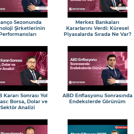
lanço Sezonunda
Merkez Bankaları
oloji Şirketlerinin
Kararlarını Verdi: Küresel
Performansları
Piyasalarda Sırada Ne Var?
 Kararı Sonrası Yol
ABD Enflasyonu Sonrasında
ası: Borsa, Dolar ve
Endekslerde Görünüm
Sektör Analizi