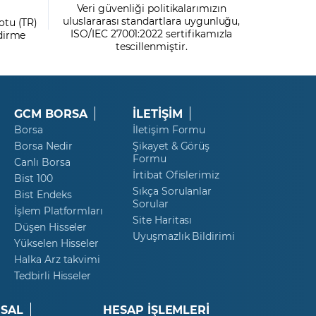
Veri güvenliği politikalarımızın
uluslararası standartlara uygunluğu,
otu (TR)
ISO/IEC 27001:2022 sertifikamızla
ndirme
tescillenmiştir.
GCM BORSA
İLETİŞİM
Borsa
İletişim Formu
Borsa Nedir
Şikayet & Görüş
Formu
Canlı Borsa
İrtibat Ofislerimiz
Bist 100
Sıkça Sorulanlar
Bist Endeks
Sorular
İşlem Platformları
Site Haritası
Düşen Hisseler
Uyuşmazlık Bildirimi
Yükselen Hisseler
Halka Arz takvimi
Tedbirli Hisseler
SAL
HESAP İŞLEMLERİ