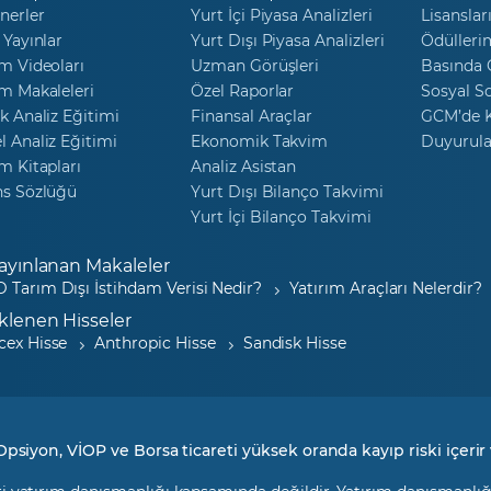
nerler
Yurt İçi Piyasa Analizleri
Lisanslar
 Yayınlar
Yurt Dışı Piyasa Analizleri
Ödülleri
m Videoları
Uzman Görüşleri
Basında
m Makaleleri
Özel Raporlar
Sosyal S
k Analiz Eğitimi
Finansal Araçlar
GCM’de K
 Analiz Eğitimi
Ekonomik Takvim
Duyurula
m Kitapları
Analiz Asistan
ns Sözlüğü
Yurt Dışı Bilanço Takvimi
Yurt İçi Bilanço Takvimi
ayınlanan Makaleler
 Tarım Dışı İstihdam Verisi Nedir?
Yatırım Araçları Nelerdir?
klenen Hisseler
cex Hisse
Anthropic Hisse
Sandisk Hisse
Opsiyon, VİOP ve Borsa ticareti yüksek oranda kayıp riski içerir 