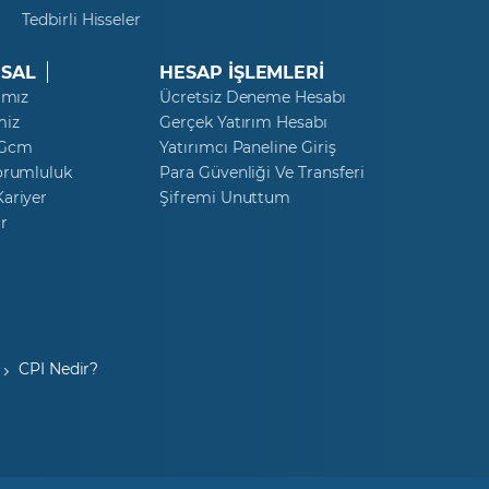
Tedbirli Hisseler
SAL
HESAP İŞLEMLERİ
ımız
Ücretsiz Deneme Hesabı
miz
Gerçek Yatırım Hesabı
 Gcm
Yatırımcı Paneline Giriş
orumluluk
Para Güvenliği Ve Transferi
ariyer
Şifremi Unuttum
r
CPI Nedir?