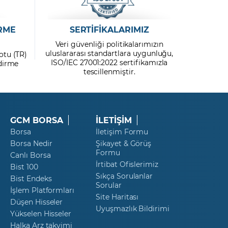
RME
SERTİFİKALARIMIZ
Veri güvenliği politikalarımızın
uluslararası standartlara uygunluğu,
otu (TR)
ISO/IEC 27001:2022 sertifikamızla
ndirme
tescillenmiştir.
GCM BORSA
İLETİŞİM
Borsa
İletişim Formu
Borsa Nedir
Şikayet & Görüş
Formu
Canlı Borsa
İrtibat Ofislerimiz
Bist 100
Sıkça Sorulanlar
Bist Endeks
Sorular
İşlem Platformları
Site Haritası
Düşen Hisseler
Uyuşmazlık Bildirimi
Yükselen Hisseler
Halka Arz takvimi