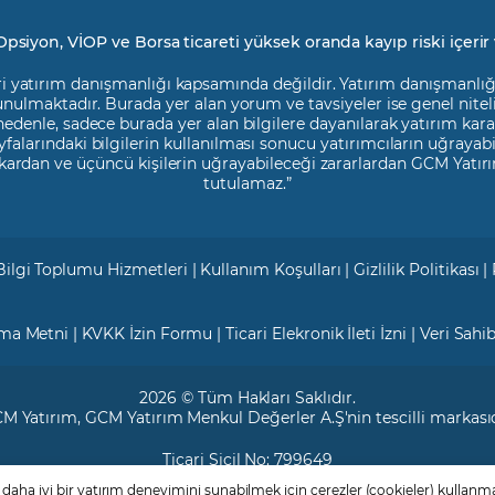
Opsiyon, VİOP ve Borsa ticareti yüksek oranda kayıp riski içerir 
i yatırım danışmanlığı kapsamında değildir. Yatırım danışmanlığı h
 sunulmaktadır. Burada yer alan yorum ve tavsiyeler ise genel nite
 nedenle, sadece burada yer alan bilgilere dayanılarak yatırım kara
falarındaki bilgilerin kullanılması sonucu yatırımcıların uğrayab
kardan ve üçüncü kişilerin uğrayabileceği zararlardan GCM Yatırı
tutulamaz.”
Bilgi Toplumu Hizmetleri
|
Kullanım Koşulları
|
Gizlilik Politikası
|
tma Metni
|
KVKK İzin Formu
|
Ticari Elekronik İleti İzni
|
Veri Sahi
2026 © Tüm Hakları Saklıdır.
M Yatırım
, GCM Yatırım Menkul Değerler A.Ş'nin tescilli markasıd
Ticari Sicil No: 799649
Maslak V.D. : 3890707820
aha iyi bir yatırım deneyimini sunabilmek için çerezler (cookieler) kullanma