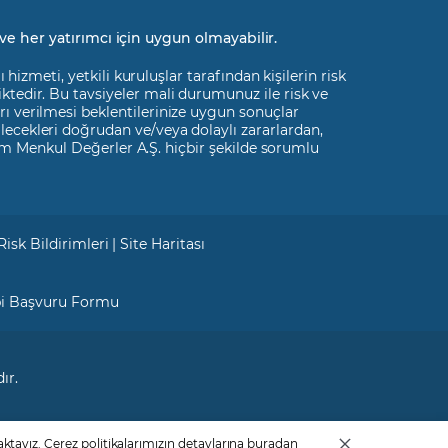
ve her yatırımcı için uygun olmayabilir.
izmeti, yetkili kuruluşlar tarafından kişilerin risk
liktedir. Bu tavsiyeler mali durumunuz ile risk ve
rı verilmesi beklentilerinize uygun sonuçlar
ilecekleri doğrudan ve/veya dolaylı zararlardan,
m Menkul Değerler A.Ş. hiçbir şekilde sorumlu
Risk Bildirimleri
|
Site Haritası
bi Başvuru Formu
ır.
ktayız. Çerez politikalarımızın detaylarına
buradan