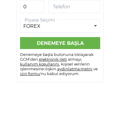
GCM VİOP MetaTrader 5
Telefon
GCM VİOP Meta Trader 5
Piyasa Seçimi
Android
GCM VİOP Meta Trader 5 IOS
Denemeye başla butonuna tıklayarak
GCM'den
elektronik ileti
almayı,
kullanım koşullarını
, kişisel verilerin
işlenmesine ilişkin
aydınlatma metni
ve
izin formu
'nu kabul ediyorum.