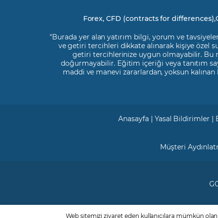
Forex, CFD (contracts for differences),
"Burada yer alan yatırım bilgi, yorum ve tavsiyeler
ve getiri tercihleri dikkate alınarak kişiye özel
getiri tercihlerinize uygun olmayabilir. Bu
doğurmayabilir. Eğitim içeriği veya tanıtım say
maddi ve manevi zararlardan, yoksun kalınan 
Anasayfa
|
Yasal Bildirimler
|
Müşteri Aydınla
GC
Web sitemizi ziyaret eden kullanıcılara mümkün olan d