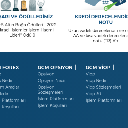
ŞARI VE ÖDÜLLERİMİZ
KREDİ DERECELENDİ
NOTU
PB Altın Boğa Ödülleri - 2026
dıraçlı İşlemler İşlem Hacmi
Uzun vadeli derecelendirme n
Lideri" Ödülü
AA ve kısa vadeli derecele
notu (TR) A1+
 FOREX
GCM OPSIYON
GCM VİOP
x
Opsiyon
Viop
x Nedir
Opsiyon Nedir
Viop Nedir
ım Araçları
Opsiyon
Viop Sözleşmeleri
Sözleşmeleri
Nedir
Viop 30
İşlem Platformları
 Platformları
İşlem Platformları
İşlem Koşulları
 Koşulları