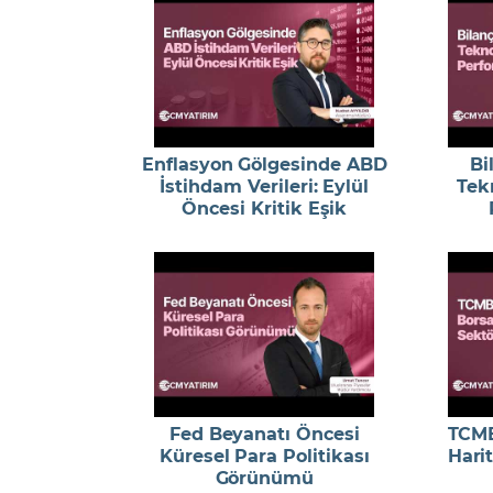
Enflasyon Gölgesinde ABD
Bi
İstihdam Verileri: Eylül
Tekn
Öncesi Kritik Eşik
Fed Beyanatı Öncesi
TCMB
Küresel Para Politikası
Harit
Görünümü