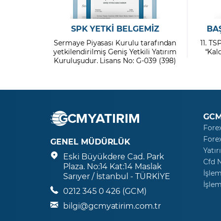
SPK YETKİ BELGEMİZ
BA
Sermaye Piyasası Kurulu tarafından
11. TS
yetkilendirilmiş Geniş Yetkili Yatırım
“Kal
Kuruluşudur. Lisans No: G-039 (398)
GCM
Fore
Fore
GENEL MÜDÜRLÜK
Yatır
Eski Büyükdere Cad. Park
Cfd 
Plaza. No:14 Kat:14 Maslak
İşlem
Sarıyer / İstanbul - TÜRKİYE
İşlem
0212 345 0 426 (GCM)
bilgi@gcmyatirim.com.tr