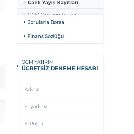
Canlı Yayın Kayıtları
GCM Opsiyon Trader
Sorularla Borsa
GCM Opsiyon MetaTrader 5
Finans Sözlüğü
GCM Opsiyon Meta Trader 5
Android
GCM Borsa Trader
GCM YATIRIM
ÜCRETSİZ DENEME HESABI
GCM Borsa Trader Mobil
GCM Opsiyon Meta Trader 5
iOS
Adınız
GCM Trader
Soyadınız
GCM Meta Trader4
E-Posta
GCM Trader Mobile