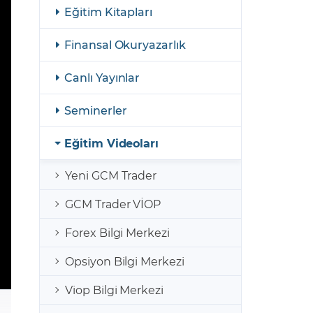
şulları
Yasal Bildirimler
Eğitim Kitapları
Finansal Araçlar
Finansal Okuryazarlık
GCM Borsa Trader Eğitim Videoları
Canlı Yayınlar
Seminerler
Eğitim Videoları
Yeni GCM Trader
GCM Trader VİOP
Forex Bilgi Merkezi
Opsiyon Bilgi Merkezi
Viop Bilgi Merkezi