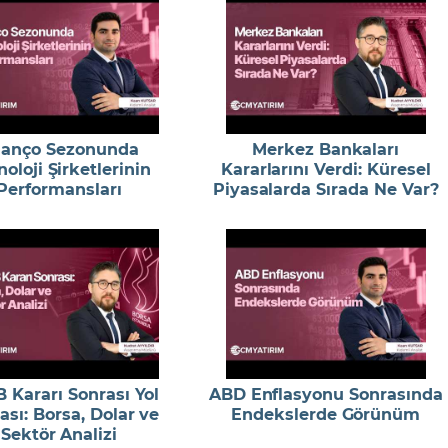
lanço Sezonunda
Merkez Bankaları
oloji Şirketlerinin
Kararlarını Verdi: Küresel
Performansları
Piyasalarda Sırada Ne Var?
 Kararı Sonrası Yol
ABD Enflasyonu Sonrasında
ası: Borsa, Dolar ve
Endekslerde Görünüm
Sektör Analizi