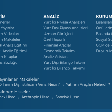
TİM
ANALİZ
KURUM
nerler
Yurt İçi Piyasa Analizleri
Lisanslar
 Yayınlar
Yurt Dışı Piyasa Analizleri
Ödülleri
m Videoları
Uzman Görüşleri
Basında
m Makaleleri
Özel Raporlar
Sosyal S
k Analiz Eğitimi
Finansal Araçlar
GCM’de K
 Analiz Eğitimi
Ekonomik Takvim
Duyurula
m Kitapları
Analiz Asistan
ns Sözlüğü
Yurt Dışı Bilanço Takvimi
Yurt İçi Bilanço Takvimi
ayınlanan Makaleler
 Tarım Dışı İstihdam Verisi Nedir?
Yatırım Araçları Nelerdir?
klenen Hisseler
cex Hisse
Anthropic Hisse
Sandisk Hisse