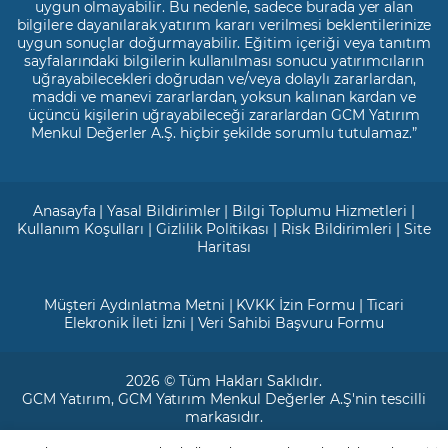
uygun olmayabilir. Bu nedenle, sadece burada yer alan
bilgilere dayanılarak yatırım kararı verilmesi beklentilerinize
uygun sonuçlar doğurmayabilir. Eğitim içeriği veya tanıtım
sayfalarındaki bilgilerin kullanılması sonucu yatırımcıların
uğrayabilecekleri doğrudan ve/veya dolaylı zararlardan,
maddi ve manevi zararlardan, yoksun kalınan kardan ve
üçüncü kişilerin uğrayabileceği zararlardan GCM Yatırım
Menkul Değerler A.Ş. hiçbir şekilde sorumlu tutulamaz.”
Anasayfa
|
Yasal Bildirimler
|
Bilgi Toplumu Hizmetleri
|
Kullanım Koşulları
|
Gizlilik Politikası
|
Risk Bildirimleri
|
Site
Haritası
Müşteri Aydınlatma Metni
|
KVKK İzin Formu
|
Ticari
Elekronik İleti İzni
|
Veri Sahibi Başvuru Formu
2026 © Tüm Hakları Saklıdır.
GCM Yatırım
, GCM Yatırım Menkul Değerler A.Ş'nin tescilli
markasıdır.