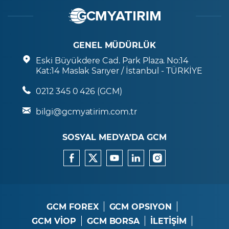
GENEL MÜDÜRLÜK
Eski Büyükdere Cad. Park Plaza. No:14
Kat:14 Maslak Sarıyer / İstanbul - TÜRKİYE
0212 345 0 426 (GCM)
bilgi@gcmyatirim.com.tr
SOSYAL MEDYA’DA GCM
GCM FOREX
GCM OPSIYON
GCM VİOP
GCM BORSA
İLETİŞİM