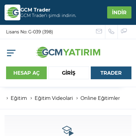
GCM Trader
İNDİR
GCM Trader’ı şimdi indirin.
Lisans No: G-039 (398)
HESAP AÇ
GİRİŞ
TRADER
Eğitim
Eğitim Videolari
Online Eğitimler
Hesap numaranız
Şifreniz