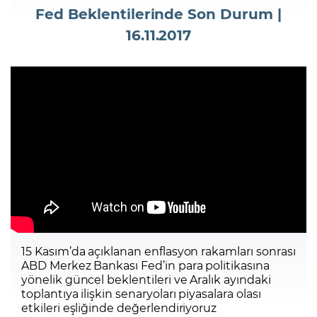
Fed Beklentilerinde Son Durum |
16.11.2017
Şifremi Unuttum
15 Kasım’da açıklanan enflasyon rakamları sonrası
ABD Merkez Bankası Fed’in para politikasına
yönelik güncel beklentileri ve Aralık ayındaki
toplantıya ilişkin senaryoları piyasalara olası
etkileri eşliğinde değerlendiriyoruz