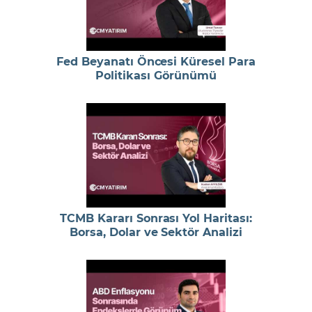
Fed Beyanatı Öncesi Küresel Para
Politikası Görünümü
TCMB Kararı Sonrası Yol Haritası:
Borsa, Dolar ve Sektör Analizi