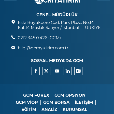
GENEL MÜDÜRLÜK
Eski Büyükdere Cad. Park Plaza. No:14
Kat:14 Maslak Sarıyer / İstanbul - TÜRKİYE
0212 345 0 426 (GCM)
bilgi@gcmyatirim.com.tr
SOSYAL MEDYA’DA GCM
GCM FOREX
GCM OPSIYON
GCM VİOP
GCM BORSA
İLETİŞİM
EĞİTİM
ANALİZ
KURUMSAL