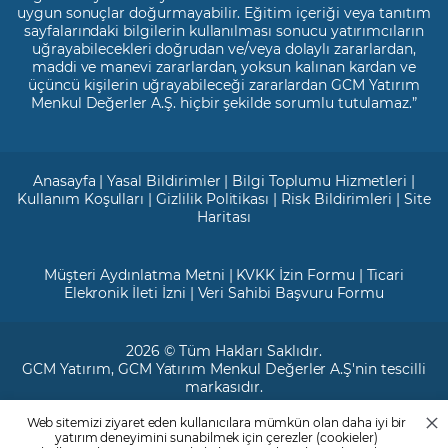
uygun sonuçlar doğurmayabilir. Eğitim içeriği veya tanıtım
sayfalarındaki bilgilerin kullanılması sonucu yatırımcıların
uğrayabilecekleri doğrudan ve/veya dolaylı zararlardan,
maddi ve manevi zararlardan, yoksun kalınan kardan ve
üçüncü kişilerin uğrayabileceği zararlardan GCM Yatırım
Menkul Değerler A.Ş. hiçbir şekilde sorumlu tutulamaz.”
Anasayfa
|
Yasal Bildirimler
|
Bilgi Toplumu Hizmetleri
|
Kullanım Koşulları
|
Gizlilik Politikası
|
Risk Bildirimleri
|
Site
Haritası
Müşteri Aydınlatma Metni
|
KVKK İzin Formu
|
Ticari
Elekronik İleti İzni
|
Veri Sahibi Başvuru Formu
2026 © Tüm Hakları Saklıdır.
GCM Yatırım
, GCM Yatırım Menkul Değerler A.Ş'nin tescilli
markasıdır.
Web sitemizi ziyaret eden kullanıcılara mümkün olan daha iyi bir
Ticari Sicil No: 799649
yatırım deneyimini sunabilmek için çerezler (cookieler)
Maslak V.D. : 3890707820