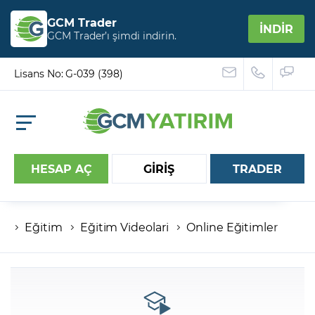
GCM Trader
İNDİR
GCM Trader’ı şimdi indirin.
Lisans No: G-039 (398)
HESAP AÇ
GİRİŞ
TRADER
Eğitim
Eğitim Videolari
Online Eğitimler
Hesap numaranız
Şifreniz