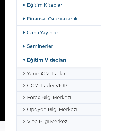
şulları
Yasal Bildirimler
Eğitim Kitapları
Finansal Araçlar
Finansal Okuryazarlık
GCM Borsa Trader Eğitim Videoları
Canlı Yayınlar
Seminerler
Eğitim Videoları
Yeni GCM Trader
GCM Trader VİOP
Forex Bilgi Merkezi
Opsiyon Bilgi Merkezi
Viop Bilgi Merkezi