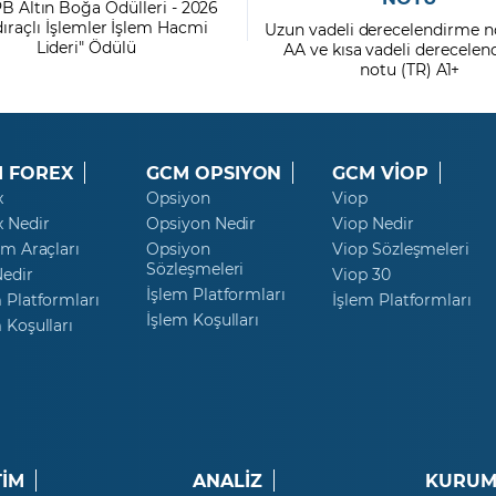
PB Altın Boğa Ödülleri - 2026
dıraçlı İşlemler İşlem Hacmi
Uzun vadeli derecelendirme n
Lideri" Ödülü
AA ve kısa vadeli derecele
notu (TR) A1+
 FOREX
GCM OPSIYON
GCM VİOP
x
Opsiyon
Viop
x Nedir
Opsiyon Nedir
Viop Nedir
ım Araçları
Opsiyon
Viop Sözleşmeleri
Sözleşmeleri
Nedir
Viop 30
İşlem Platformları
 Platformları
İşlem Platformları
İşlem Koşulları
 Koşulları
TİM
ANALİZ
KURUM