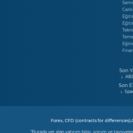
Semi
Canlı
Eğiti
Eğiti
Tekni
Temel
Eğiti
Fina
Son Y
ABD
Son E
Spa
Forex, CFD (contracts for differences),
"Burada yer alan yatırım bilgi, yorum ve tavsiyeler