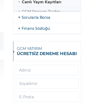
Canlı Yayın Kayıtları
GCM Opsiyon Trader
Sorularla Borsa
GCM Opsiyon MetaTrader 5
Finans Sözlüğü
GCM Opsiyon Meta Trader 5
Android
GCM Borsa Trader
GCM YATIRIM
ÜCRETSİZ DENEME HESABI
GCM Borsa Trader Mobil
GCM Opsiyon Meta Trader 5
iOS
Adınız
GCM Trader
Soyadınız
GCM Meta Trader4
E-Posta
GCM Trader Mobile