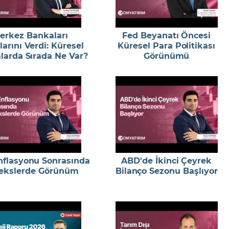
erkez Bankaları
Fed Beyanatı Öncesi
larını Verdi: Küresel
Küresel Para Politikası
larda Sırada Ne Var?
Görünümü
flasyonu Sonrasında
ABD'de İkinci Çeyrek
ekslerde Görünüm
Bilanço Sezonu Başlıyor