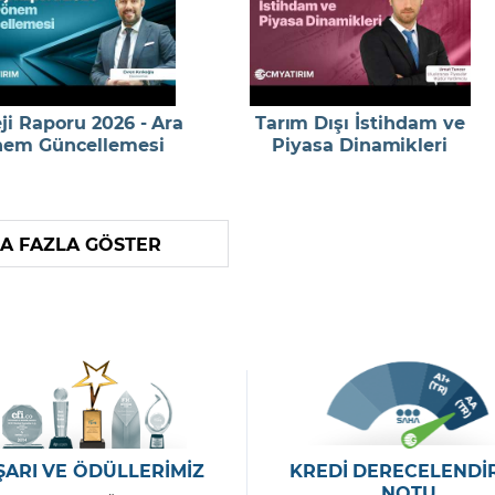
eji Raporu 2026 - Ara
Tarım Dışı İstihdam ve
em Güncellemesi
Piyasa Dinamikleri
A FAZLA GÖSTER
ŞARI VE ÖDÜLLERİMİZ
KREDİ DERECELENDİ
NOTU