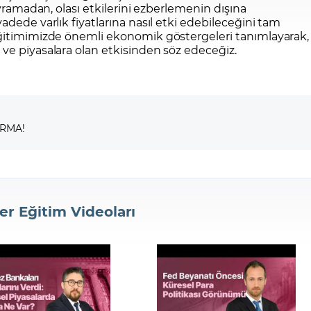
avramadan, olası etkilerini ezberlemenin dışına
adede varlık fiyatlarına nasıl etki edebileceğini tam
eğitimimizde önemli ekonomik göstergeleri tanımlayarak,
ve piyasalara olan etkisinden söz edeceğiz.
IRMA!
er Eğitim Videoları