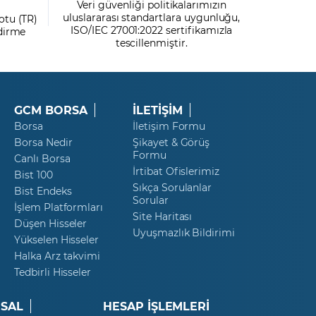
Veri güvenliği politikalarımızın
uluslararası standartlara uygunluğu,
otu (TR)
ISO/IEC 27001:2022 sertifikamızla
ndirme
tescillenmiştir.
GCM BORSA
İLETİŞİM
Borsa
İletişim Formu
Borsa Nedir
Şikayet & Görüş
Formu
Canlı Borsa
İrtibat Ofislerimiz
Bist 100
Sıkça Sorulanlar
Bist Endeks
Sorular
İşlem Platformları
Site Haritası
Düşen Hisseler
Uyuşmazlık Bildirimi
Yükselen Hisseler
Halka Arz takvimi
Tedbirli Hisseler
SAL
HESAP İŞLEMLERİ