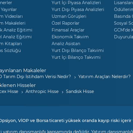
nerler
Yurt İçi Piyasa Analizleri
Lisanslar
 Yayınlar
Yurt Dışı Piyasa Analizleri
Ödülleri
m Videoları
Uzman Görüşleri
Basında
m Makaleleri
Özel Raporlar
Sosyal S
k Analiz Eğitimi
Finansal Araçlar
GCM’de K
 Analiz Eğitimi
Ekonomik Takvim
Duyurula
m Kitapları
Analiz Asistan
ns Sözlüğü
Yurt Dışı Bilanço Takvimi
Yurt İçi Bilanço Takvimi
ayınlanan Makaleler
 Tarım Dışı İstihdam Verisi Nedir?
Yatırım Araçları Nelerdir?
klenen Hisseler
cex Hisse
Anthropic Hisse
Sandisk Hisse
Opsiyon, VİOP ve Borsa ticareti yüksek oranda kayıp riski içerir 
i yatırım danışmanlığı kapsamında değildir. Yatırım danışmanlığı h