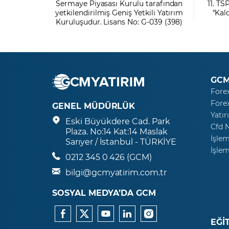
Sermaye Piyasası Kurulu tarafından
11. TS
yetkilendirilmiş Geniş Yetkili Yatırım
“Kal
Kuruluşudur. Lisans No: G-039 (398)
GCM
Fore
Fore
GENEL MÜDÜRLÜK
Yatır
Eski Büyükdere Cad. Park
Cfd 
Plaza. No:14 Kat:14 Maslak
İşlem
Sarıyer / İstanbul - TÜRKİYE
İşlem
0212 345 0 426 (GCM)
bilgi@gcmyatirim.com.tr
SOSYAL MEDYA’DA GCM
EĞİ