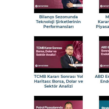
Bilanço Sezonunda
M
Teknoloji Şirketlerinin
Karar
Performansları
Piyasa
TCMB Kararı Sonrası Yol
ABD En
Haritası: Borsa, Dolar ve
End
Sektör Analizi