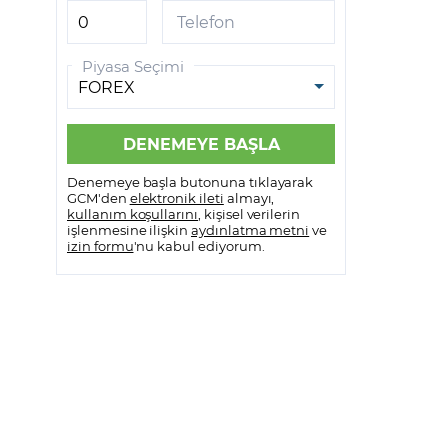
GCM VİOP MetaTrader 5
Telefon
GCM VİOP Meta Trader 5
Piyasa Seçimi
Android
GCM VİOP Meta Trader 5 IOS
Denemeye başla butonuna tıklayarak
GCM'den
elektronik ileti
almayı,
kullanım koşullarını
, kişisel verilerin
işlenmesine ilişkin
aydınlatma metni
ve
izin formu
'nu kabul ediyorum.