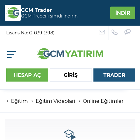
GCM Trader
İNDİR
GCM Trader’ı şimdi indirin.
Lisans No: G-039 (398)
HESAP AÇ
GİRİŞ
TRADER
Eğitim
Eğitim Videolari
Online Eğitimler
Hesap numaranız
Şifreniz