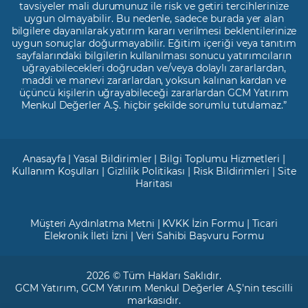
tavsiyeler mali durumunuz ile risk ve getiri tercihlerinize
uygun olmayabilir. Bu nedenle, sadece burada yer alan
bilgilere dayanılarak yatırım kararı verilmesi beklentilerinize
uygun sonuçlar doğurmayabilir. Eğitim içeriği veya tanıtım
sayfalarındaki bilgilerin kullanılması sonucu yatırımcıların
uğrayabilecekleri doğrudan ve/veya dolaylı zararlardan,
maddi ve manevi zararlardan, yoksun kalınan kardan ve
üçüncü kişilerin uğrayabileceği zararlardan GCM Yatırım
Menkul Değerler A.Ş. hiçbir şekilde sorumlu tutulamaz.”
Anasayfa
|
Yasal Bildirimler
|
Bilgi Toplumu Hizmetleri
|
Kullanım Koşulları
|
Gizlilik Politikası
|
Risk Bildirimleri
|
Site
Haritası
Müşteri Aydınlatma Metni
|
KVKK İzin Formu
|
Ticari
Elekronik İleti İzni
|
Veri Sahibi Başvuru Formu
2026 © Tüm Hakları Saklıdır.
GCM Yatırım
, GCM Yatırım Menkul Değerler A.Ş'nin tescilli
markasıdır.