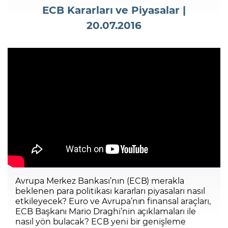
ECB Kararları ve Piyasalar |
20.07.2016
Şifremi Unuttum
Avrupa Merkez Bankası’nın (ECB) merakla
beklenen para politikası kararları piyasaları nasıl
etkileyecek? Euro ve Avrupa’nın finansal araçları,
ECB Başkanı Mario Draghi’nin açıklamaları ile
nasıl yön bulacak? ECB yeni bir genişleme