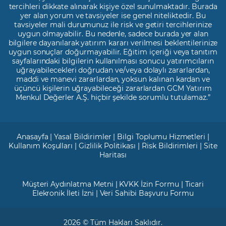
tercihleri dikkate alınarak kişiye özel sunulmaktadır. Burada
yer alan yorum ve tavsiyeler ise genel niteliktedir. Bu
tavsiyeler mali durumunuz ile risk ve getiri tercihlerinize
uygun olmayabilir. Bu nedenle, sadece burada yer alan
bilgilere dayanılarak yatırım kararı verilmesi beklentilerinize
uygun sonuçlar doğurmayabilir. Eğitim içeriği veya tanıtım
sayfalarındaki bilgilerin kullanılması sonucu yatırımcıların
uğrayabilecekleri doğrudan ve/veya dolaylı zararlardan,
maddi ve manevi zararlardan, yoksun kalınan kardan ve
üçüncü kişilerin uğrayabileceği zararlardan GCM Yatırım
Menkul Değerler A.Ş. hiçbir şekilde sorumlu tutulamaz.”
Anasayfa
|
Yasal Bildirimler
|
Bilgi Toplumu Hizmetleri
|
Kullanım Koşulları
|
Gizlilik Politikası
|
Risk Bildirimleri
|
Site
Haritası
Müşteri Aydınlatma Metni
|
KVKK İzin Formu
|
Ticari
Elekronik İleti İzni
|
Veri Sahibi Başvuru Formu
2026 © Tüm Hakları Saklıdır.