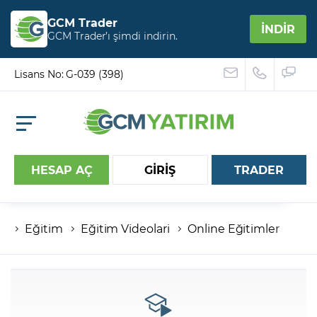
GCM Trader
İNDİR
GCM Trader’ı şimdi indirin.
Lisans No: G-039 (398)
HESAP AÇ
GİRİŞ
TRADER
Eğitim
Eğitim Videolari
Online Eğitimler
Hesap numaranız
Şifreniz