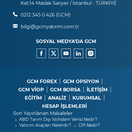
Kat:14 Maslak Sarıyer / İstanbul - TÜRKİYE
0212 345 0 426 (GCM)
bilgi@gcmyatirim.com.tr
SOSYAL MEDYA’DA GCM
GCM FOREX
GCM OPSIYON
GCM VİOP
GCM BORSA
İLETİŞİM
EĞİTİM
ANALİZ
KURUMSAL
HESAP İŞLEMLERİ
Son Yayınlanan Makaleler
ABD Tarım Dışı İstihdam Verisi Nedir?
Yatırım Araçları Nelerdir?
CPI Nedir?