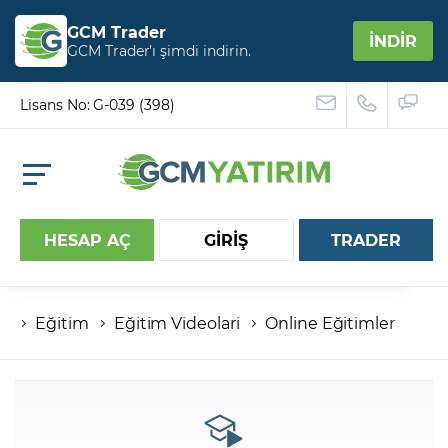
GCM Trader
İNDİR
GCM Trader’ı şimdi indirin.
Lisans No: G-039 (398)
HESAP AÇ
GİRİŞ
TRADER
Eğitim
Eğitim Videolari
Online Eğitimler
Hesap numaranız
Şifreniz