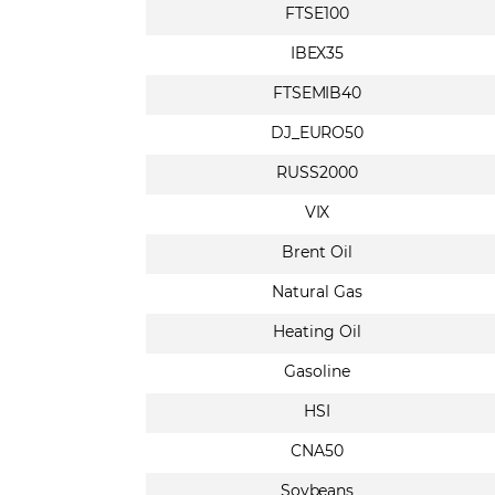
FTSE100
IBEX35
FTSEMIB40
DJ_EURO50
RUSS2000
VIX
Brent Oil
Natural Gas
Heating Oil
Gasoline
HSI
CNA50
Soybeans