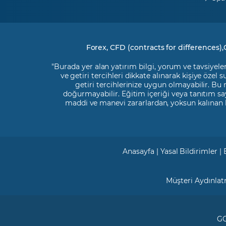
Forex, CFD (contracts for differences),
"Burada yer alan yatırım bilgi, yorum ve tavsiyeler
ve getiri tercihleri dikkate alınarak kişiye özel
getiri tercihlerinize uygun olmayabilir. Bu
doğurmayabilir. Eğitim içeriği veya tanıtım say
maddi ve manevi zararlardan, yoksun kalınan 
Anasayfa
|
Yasal Bildirimler
|
Müşteri Aydınla
GC