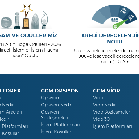
ŞARI VE ÖDÜLLERİMİZ
KREDİ DERECELENDİ
NOTU
PB Altın Boğa Ödülleri - 2026
dıraçlı İşlemler İşlem Hacmi
Uzun vadeli derecelendirme n
Lideri" Ödülü
AA ve kısa vadeli derecele
notu (TR) A1+
 FOREX
GCM OPSIYON
GCM VİOP
x
Opsiyon
Viop
x Nedir
Opsiyon Nedir
Viop Nedir
ım Araçları
Opsiyon
Viop Sözleşmeleri
Sözleşmeleri
Nedir
Viop 30
İşlem Platformları
 Platformları
İşlem Platformları
İşlem Koşulları
 Koşulları