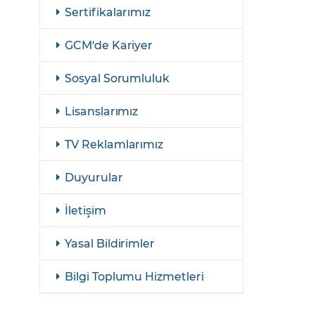
şulları
Yasal Bildirimler
Sertifikalarımız
Finansal Araçlar
GCM'de Kariyer
GCM Borsa Trader Eğitim Videoları
Sosyal Sorumluluk
Lisanslarımız
TV Reklamlarımız
Duyurular
İletişim
Yasal Bildirimler
Bilgi Toplumu Hizmetleri