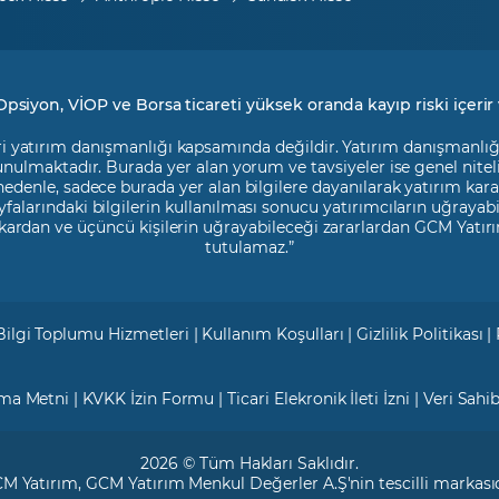
Opsiyon, VİOP ve Borsa ticareti yüksek oranda kayıp riski içerir 
i yatırım danışmanlığı kapsamında değildir. Yatırım danışmanlığı h
 sunulmaktadır. Burada yer alan yorum ve tavsiyeler ise genel nite
 nedenle, sadece burada yer alan bilgilere dayanılarak yatırım kara
falarındaki bilgilerin kullanılması sonucu yatırımcıların uğrayab
kardan ve üçüncü kişilerin uğrayabileceği zararlardan GCM Yatırı
tutulamaz.”
Bilgi Toplumu Hizmetleri
|
Kullanım Koşulları
|
Gizlilik Politikası
|
tma Metni
|
KVKK İzin Formu
|
Ticari Elekronik İleti İzni
|
Veri Sahi
2026 © Tüm Hakları Saklıdır.
M Yatırım
, GCM Yatırım Menkul Değerler A.Ş'nin tescilli markasıd