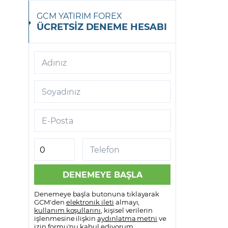
GCM YATIRIM FOREX
ÜCRETSİZ DENEME HESABI
Adınız
Soyadınız
E-Posta
Telefon
Denemeye başla butonuna tıklayarak
GCM'den
elektronik ileti
almayı,
kullanım koşullarını
, kişisel verilerin
işlenmesine ilişkin
aydınlatma metni
ve
izin formu
'nu kabul ediyorum.