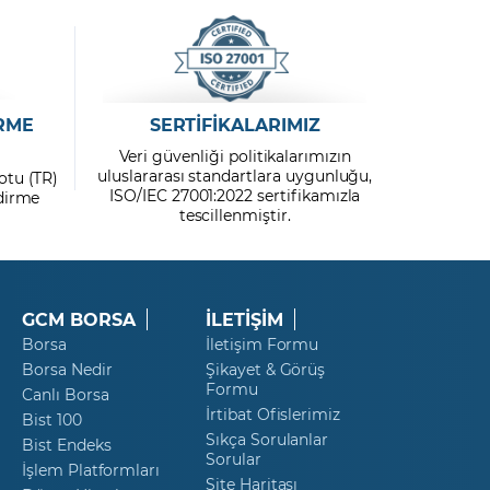
RME
SERTİFİKALARIMIZ
Veri güvenliği politikalarımızın
uluslararası standartlara uygunluğu,
otu (TR)
ISO/IEC 27001:2022 sertifikamızla
ndirme
tescillenmiştir.
GCM BORSA
İLETİŞİM
Borsa
İletişim Formu
Borsa Nedir
Şikayet & Görüş
Formu
Canlı Borsa
İrtibat Ofislerimiz
Bist 100
Sıkça Sorulanlar
Bist Endeks
Sorular
İşlem Platformları
Site Haritası