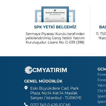
SPK YETKİ BELGEMİZ
BA
Sermaye Piyasası Kurulu tarafından
11. TS
yetkilendirilmiş Geniş Yetkili Yatırım
“Kal
Kuruluşudur. Lisans No: G-039 (398)
GCM
Fore
Fore
GENEL MÜDÜRLÜK
Yatır
Eski Büyükdere Cad. Park
Cfd 
Plaza. No:14 Kat:14 Maslak
İşlem
Sarıyer / İstanbul - TÜRKİYE
İşlem
0212 345 0 426 (GCM)