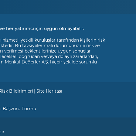
ve her yatırımcı için uygun olmayabilir.
izmeti, yetkili kuruluşlar tarafından kişilerin risk
liktedir. Bu tavsiyeler mali durumunuz ile risk ve
rı verilmesi beklentilerinize uygun sonuçlar
ilecekleri doğrudan ve/veya dolaylı zararlardan,
m Menkul Değerler A.Ş. hiçbir şekilde sorumlu
Risk Bildirimleri
|
Site Haritası
bi Başvuru Formu
ır.