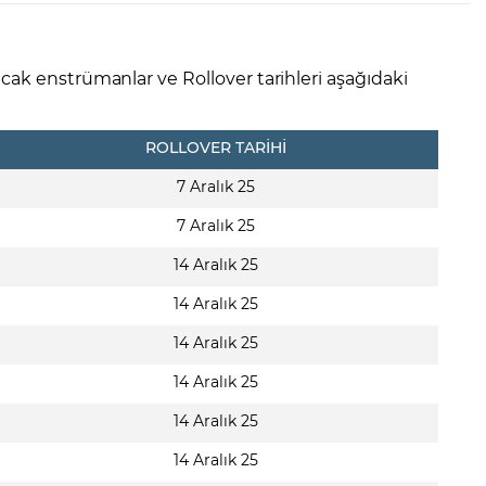
CFD Nedir?
İşlem Koşulları
Rollover Tarih ve Ko
 Bilanço Takvimi
Ekonomik Takvim
Analiz Asistan
Eğitim Kitapları
Finansal Okur Yazarlık
 Transferi
Sıkça Sorulan Sorular
Site Haritası
orularla Borsa
Borsa İşlem Koşulları
Canlı Fiyat
cak enstrümanlar ve Rollover tarihleri aşağıdaki
MT4 Eğitim Videoları
GCM MT5 Eğitim Videoları
ROLLOVER TARİHİ
7 Aralık 25
7 Aralık 25
14 Aralık 25
14 Aralık 25
14 Aralık 25
14 Aralık 25
14 Aralık 25
14 Aralık 25