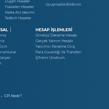
Düşen Hisseler
Uyuşmazlık Bildirimi
Yükselen Hisseler
Halka Arz takvimi
Tedbirli Hisseler
SAL
HESAP İŞLEMLERİ
ımız
Ücretsiz Deneme Hesabı
miz
Gerçek Yatırım Hesabı
 Gcm
Yatırımcı Paneline Giriş
orumluluk
Para Güvenliği Ve Transferi
ariyer
Şifremi Unuttum
r
CPI Nedir?