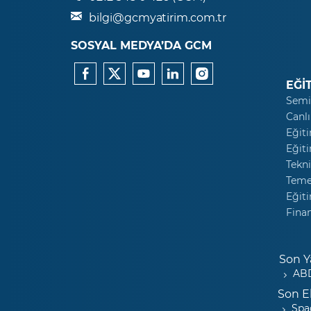
bilgi@gcmyatirim.com.tr
SOSYAL MEDYA’DA GCM
EĞİ
Semi
Canlı
Eğiti
Eğiti
Tekni
Temel
Eğiti
Fina
Son Y
ABD
Son E
Spa