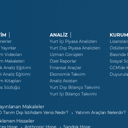
TİM
ANALİZ
KURUM
nerler
Yurt İçi Piyasa Analizleri
Lisanslar
 Yayınlar
Yurt Dışı Piyasa Analizleri
Ödülleri
m Videoları
Uzman Görüşleri
Basında
m Makaleleri
Özel Raporlar
Sosyal S
k Analiz Eğitimi
Finansal Araçlar
GCM’de K
 Analiz Eğitimi
Ekonomik Takvim
Duyurula
m Kitapları
Analiz Asistan
ns Sözlüğü
Yurt Dışı Bilanço Takvimi
Yurt İçi Bilanço Takvimi
ayınlanan Makaleler
 Tarım Dışı İstihdam Verisi Nedir?
Yatırım Araçları Nelerdir?
klenen Hisseler
cex Hisse
Anthropic Hisse
Sandisk Hisse