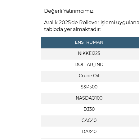
Zarar Olasılığınız
Forex Nedir?
İŞLEM PLATFORMLARI
Değerli Yatırımcımız,
Yurt Dışı Bilanço Takvimi
Yurt İçi
Sorularla Borsa
Finans Sözlüğü
Yasal Bildirimler
Para Güvenliği ve
Borsa Nedir
Model Portföy
S
Aralık 2025’de Rollover işlemi uygulana
GCM Trader Eğitim Videoları
GCM 
tabloda yer almaktadır:
ENSTRÜMAN
NIKKEI225
DOLLAR_IND
Crude Oil
S&P500
NASDAQ100
DJ30
CAC40
DAX40