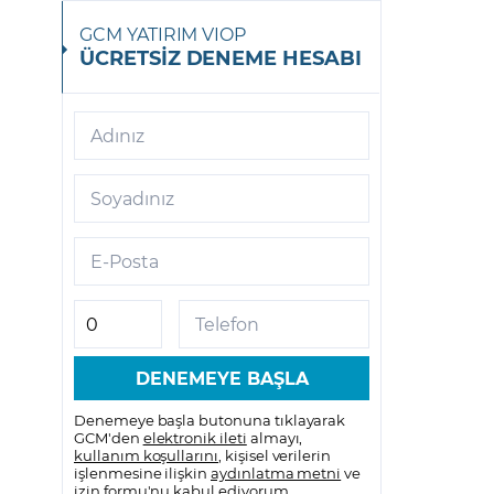
GCM YATIRIM VIOP
ÜCRETSİZ DENEME HESABI
Adınız
Soyadınız
E-Posta
Telefon
Denemeye başla butonuna tıklayarak
GCM'den
elektronik ileti
almayı,
kullanım koşullarını
, kişisel verilerin
işlenmesine ilişkin
aydınlatma metni
ve
izin formu
'nu kabul ediyorum.