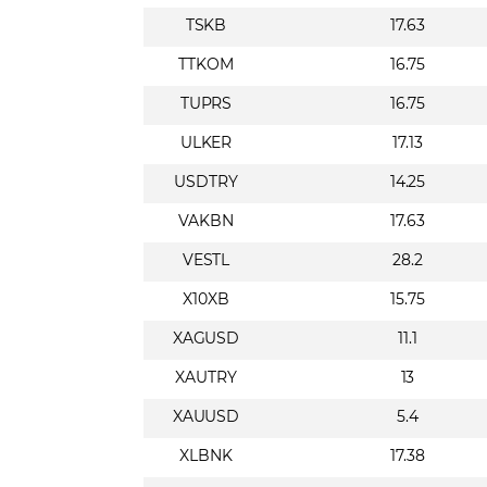
TSKB
17.63
TTKOM
16.75
TUPRS
16.75
ULKER
17.13
USDTRY
14.25
VAKBN
17.63
VESTL
28.2
X10XB
15.75
XAGUSD
11.1
XAUTRY
13
XAUUSD
5.4
XLBNK
17.38