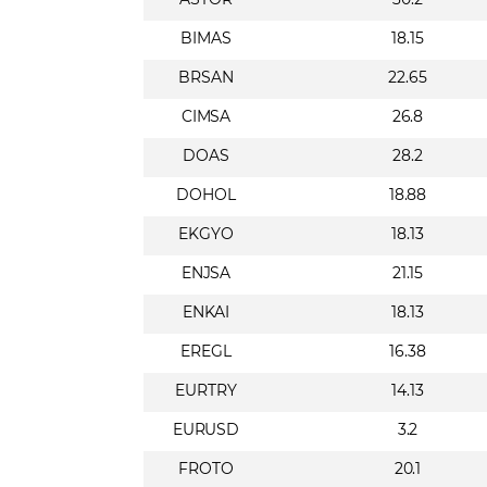
BIMAS
18.15
BRSAN
22.65
CIMSA
26.8
DOAS
28.2
DOHOL
18.88
EKGYO
18.13
ENJSA
21.15
ENKAI
18.13
EREGL
16.38
EURTRY
14.13
EURUSD
3.2
FROTO
20.1