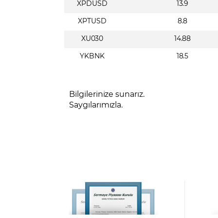
XPDUSD
13.9
XPTUSD
8.8
XU030
14.88
YKBNK
18.5
Bilgilerinize sunarız.
Saygılarımızla.