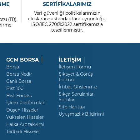
RME
SERTİFİKALARIMIZ
Veri güvenliği politikalarımızın
uluslararası standartlara uygunluğu,
otu (TR)
ISO/IEC 27001:2022 sertifikamızla
ndirme
tescillenmiştir.
GCM BORSA
İLETİŞİM
Borsa
İletişim Formu
Borsa Nedir
Şikayet & Görüş
Formu
Canlı Borsa
İrtibat Ofislerimiz
Bist 100
Sıkça Sorulanlar
Bist Endeks
Sorular
İşlem Platformları
Site Haritası
Düşen Hisseler
Uyuşmazlık Bildirimi
Yükselen Hisseler
Halka Arz takvimi
Tedbirli Hisseler