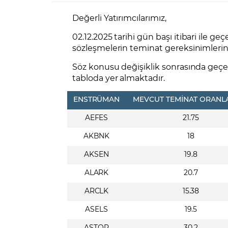
Zarar Olasılığınız
Forex Nedir?
İŞLEM PLATFORMLARI
Değerli Yatırımcılarımız,
Yurt Dışı Bilanço Takvimi
Yurt İçi
Sorularla Borsa
Finans Sözlüğü
Yasal Bildirimler
Para Güvenliği ve
Borsa Nedir
Model Portföy
S
02.
12
.2025 tarihi gün başı itibari ile g
GCM Trader Eğitim Videoları
GCM 
sözleşmelerin teminat gereksinimlerind
Söz konusu değişiklik sonrasında geçerli
tabloda yer almaktadır.
ENSTRÜMAN
MEVCUT TEMİNAT ORANLA
AEFES
21.75
AKBNK
18
AKSEN
19.8
ALARK
20.7
ARCLK
15.38
ASELS
19.5
ASTOR
30.2