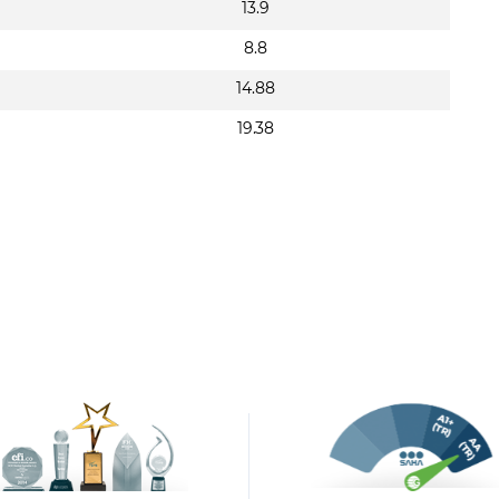
13.9
8.8
14.88
19.38