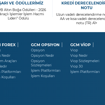
ŞARI VE ÖDÜLLERİMİZ
KREDİ DERECELENDİ
NOTU
PB Altın Boğa Ödülleri - 2026
dıraçlı İşlemler İşlem Hacmi
Uzun vadeli derecelendirme n
Lideri" Ödülü
AA ve kısa vadeli derecele
notu (TR) A1+
 FOREX
GCM OPSIYON
GCM VİOP
x
Opsiyon
Viop
x Nedir
Opsiyon Nedir
Viop Nedir
ım Araçları
Opsiyon
Viop Sözleşmeleri
Sözleşmeleri
Nedir
Viop 30
İşlem Platformları
 Platformları
İşlem Platformları
İşlem Koşulları
 Koşulları