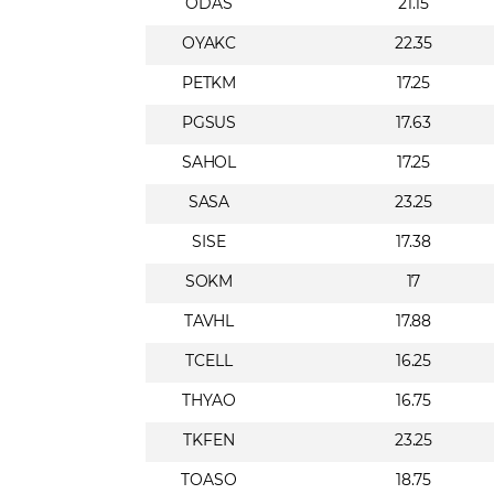
ODAS
21.15
OYAKC
22.35
PETKM
17.25
PGSUS
17.63
SAHOL
17.25
SASA
23.25
SISE
17.38
SOKM
17
TAVHL
17.88
TCELL
16.25
THYAO
16.75
TKFEN
23.25
TOASO
18.75