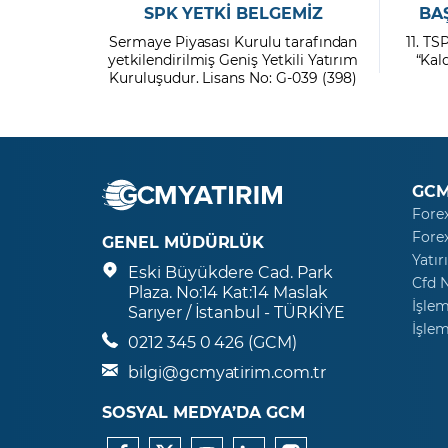
SPK YETKİ BELGEMİZ
BA
Sermaye Piyasası Kurulu tarafından
11. TS
yetkilendirilmiş Geniş Yetkili Yatırım
“Kal
Kuruluşudur. Lisans No: G-039 (398)
GCM
Fore
Fore
GENEL MÜDÜRLÜK
Yatır
Eski Büyükdere Cad. Park
Cfd 
Plaza. No:14 Kat:14 Maslak
İşlem
Sarıyer / İstanbul - TÜRKİYE
İşlem
0212 345 0 426 (GCM)
bilgi@gcmyatirim.com.tr
SOSYAL MEDYA’DA GCM