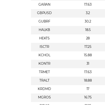
GARAN
17.63
GBPUSD
3.2
GUBRF
30.2
HALKB
18.5
HEKTS
28
ISCTR
17.25
KCHOL
15.88
KONTR
31
TRMET
17.63
TRALT
18.88
KRDMD
17
MGROS
16.75