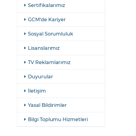
şulları
Yasal Bildirimler
Sertifikalarımız
Finansal Araçlar
GCM'de Kariyer
GCM Borsa Trader Eğitim Videoları
Sosyal Sorumluluk
Lisanslarımız
TV Reklamlarımız
Duyurular
İletişim
Yasal Bildirimler
Bilgi Toplumu Hizmetleri