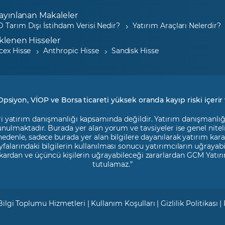
ayınlanan Makaleler
 Tarım Dışı İstihdam Verisi Nedir?
Yatırım Araçları Nelerdir?
klenen Hisseler
cex Hisse
Anthropic Hisse
Sandisk Hisse
Opsiyon, VİOP ve Borsa ticareti yüksek oranda kayıp riski içerir 
i yatırım danışmanlığı kapsamında değildir. Yatırım danışmanlığı h
 sunulmaktadır. Burada yer alan yorum ve tavsiyeler ise genel nite
 nedenle, sadece burada yer alan bilgilere dayanılarak yatırım kara
falarındaki bilgilerin kullanılması sonucu yatırımcıların uğrayab
kardan ve üçüncü kişilerin uğrayabileceği zararlardan GCM Yatırı
tutulamaz.”
Bilgi Toplumu Hizmetleri
|
Kullanım Koşulları
|
Gizlilik Politikası
|