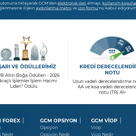
utonuna tıklayarak GCM'den
elektronik ileti
almayı,
kullanım koşulla
işlenmesine ilişkin
aydınlatma metni
ve
izin formu
'nu kabul ediyorum
ŞARI VE ÖDÜLLERİMİZ
KREDİ DERECELENDİ
NOTU
PB Altın Boğa Ödülleri - 2026
dıraçlı İşlemler İşlem Hacmi
Uzun vadeli derecelendirme n
Lideri" Ödülü
AA ve kısa vadeli derecele
notu (TR) A1+
 FOREX
GCM OPSIYON
GCM VİOP
x
Opsiyon
Viop
x Nedir
Opsiyon Nedir
Viop Nedir