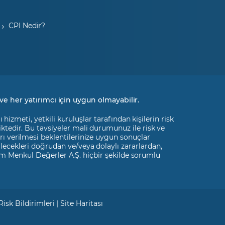
CPI Nedir?
ve her yatırımcı için uygun olmayabilir.
izmeti, yetkili kuruluşlar tarafından kişilerin risk
liktedir. Bu tavsiyeler mali durumunuz ile risk ve
rı verilmesi beklentilerinize uygun sonuçlar
ilecekleri doğrudan ve/veya dolaylı zararlardan,
m Menkul Değerler A.Ş. hiçbir şekilde sorumlu
Risk Bildirimleri
|
Site Haritası