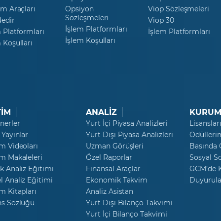
ım Araçları
Opsiyon
Viop Sözleşmeleri
Sözleşmeleri
Nedir
Viop 30
İşlem Platformları
 Platformları
İşlem Platformları
İşlem Koşulları
 Koşulları
TİM
ANALİZ
KURUM
nerler
Yurt İçi Piyasa Analizleri
Lisanslar
 Yayınlar
Yurt Dışı Piyasa Analizleri
Ödülleri
m Videoları
Uzman Görüşleri
Basında
m Makaleleri
Özel Raporlar
Sosyal S
k Analiz Eğitimi
Finansal Araçlar
GCM’de K
 Analiz Eğitimi
Ekonomik Takvim
Duyurula
m Kitapları
Analiz Asistan
ns Sözlüğü
Yurt Dışı Bilanço Takvimi
Yurt İçi Bilanço Takvimi