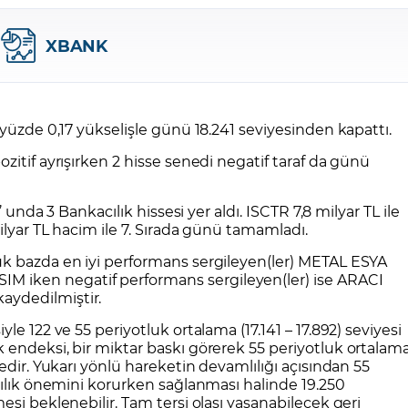
CFD Nedir?
İşlem Koşulları
Rollover Tarih ve Ko
XBANK
 Bilanço Takvimi
Ekonomik Takvim
Analiz Asistan
Eğitim Kitapları
Finansal Okur Yazarlık
 Transferi
Sıkça Sorulan Sorular
Site Haritası
orularla Borsa
Borsa İşlem Koşulları
Canlı Fiyat
MT4 Eğitim Videoları
GCM MT5 Eğitim Videoları
 yüzde 0,17 yükselişle günü 18.241 seviyesinden kapattı.
itif ayrışırken 2 hisse senedi negatif taraf da günü
’ unda 3 Bankacılık hissesi yer aldı. ISCTR 7,8 milyar TL ile
ilyar TL hacim ile 7. Sırada günü tamamladı.
k bazda en iyi performans sergileyen(ler) METAL ESYA
iken negatif performans sergileyen(ler) ise ARACI
ydedilmiştir.
e 122 ve 55 periyotluk ortalama (17.141 – 17.892) seviyesi
 endeksi, bir miktar baskı görerek 55 periyotluk ortalam
edir. Yukarı yönlü hareketin devamlılığı açısından 55
cılık önemini korurken sağlanması halinde 19.250
si beklenebilir. Tam tersi olası yaşanabilecek geri