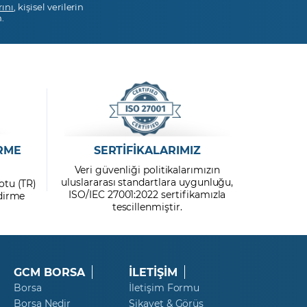
rını
, kişisel verilerin
.
RME
SERTİFİKALARIMIZ
Veri güvenliği politikalarımızın
uluslararası standartlara uygunluğu,
otu (TR)
ISO/IEC 27001:2022 sertifikamızla
ndirme
tescillenmiştir.
GCM BORSA
İLETİŞİM
Borsa
İletişim Formu
Borsa Nedir
Şikayet & Görüş