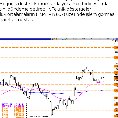
yesi güçlü destek konumunda yer almaktadır. Altında
esini gündeme getirebilir. Teknik göstergeler
uk ortalamaların (17.141 – 17.892) üzerinde işlem görmesi,
 işaret etmektedir.