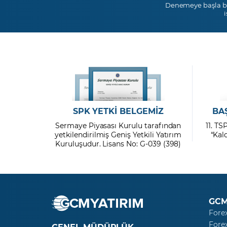
Denemeye başla b
SPK YETKİ BELGEMİZ
BA
Sermaye Piyasası Kurulu tarafından
11. TS
yetkilendirilmiş Geniş Yetkili Yatırım
“Kal
Kuruluşudur. Lisans No: G-039 (398)
GCM
Fore
Fore
GENEL MÜDÜRLÜK