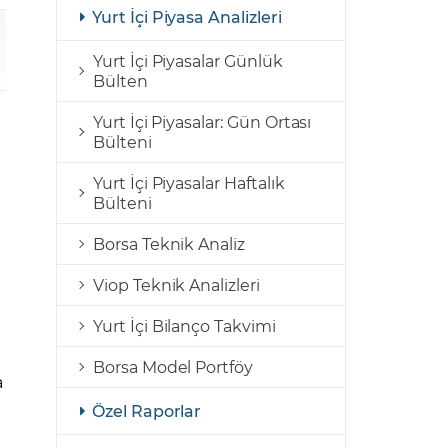
şulları
Yasal Bildirimler
Yurt İçi Piyasa Analizleri
Finansal Araçlar
Yurt İçi Piyasalar Günlük
Bülten
GCM Borsa Trader Eğitim Videoları
Yurt İçi Piyasalar: Gün Ortası
Bülteni
Yurt İçi Piyasalar Haftalık
Bülteni
Borsa Teknik Analiz
Viop Teknik Analizleri
Yurt İçi Bilanço Takvimi
Borsa Model Portföy
a
Özel Raporlar