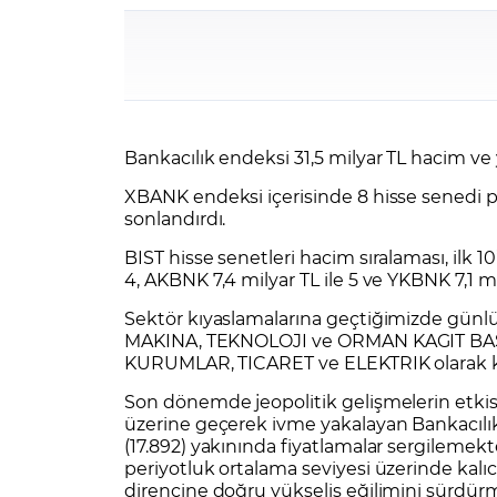
Zarar Olasılığınız
Forex Nedir?
İŞLEM PLATFORMLARI
Yurt Dışı Bilanço Takvimi
Yurt İçi
Sorularla Borsa
Finans Sözlüğü
Yasal Bildirimler
Para Güvenliği ve
Borsa Nedir
Model Portföy
S
GCM Trader Eğitim Videoları
GCM 
Bankacılık endeksi 31,5 milyar TL hacim ve
XBANK endeksi içerisinde 8 hisse senedi poz
sonlandırdı.
BIST hisse senetleri hacim sıralaması, ilk 10
4, AKBNK 7,4 milyar TL ile 5 ve YKBNK 7,1 m
Sektör kıyaslamalarına geçtiğimizde günlü
MAKINA, TEKNOLOJI ve ORMAN KAGIT BASIM 
KURUMLAR, TICARET ve ELEKTRIK olarak ka
Son dönemde jeopolitik gelişmelerin etkisiyl
üzerine geçerek ivme yakalayan Bankacılık
(17.892) yakınında fiyatlamalar sergilemekt
periyotluk ortalama seviyesi üzerinde kalı
direncine doğru yükseliş eğilimini sürdürme