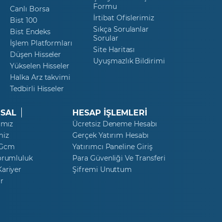
Formu
Canlı Borsa
İrtibat Ofislerimiz
Bist 100
Sıkça Sorulanlar
Bist Endeks
Sorular
İşlem Platformları
Site Haritası
Düşen Hisseler
Uyuşmazlık Bildirimi
Yükselen Hisseler
Halka Arz takvimi
Tedbirli Hisseler
SAL
HESAP İŞLEMLERİ
ımız
Ücretsiz Deneme Hesabı
miz
Gerçek Yatırım Hesabı
 Gcm
Yatırımcı Paneline Giriş
orumluluk
Para Güvenliği Ve Transferi
ariyer
Şifremi Unuttum
r