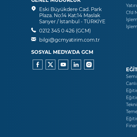
Yatır
Eski Büyükdere Cad. Park
Cfd 
Plaza. No:14 Kat:14 Maslak
İşlem
Sarıyer / İstanbul - TÜRKİYE
İşlem
0212 345 0 426 (GCM)
bilgi@gcmyatirim.com.tr
SOSYAL MEDYA’DA GCM
EĞİ
Semi
Canlı
Eğiti
Eğiti
Tekni
Temel
Eğiti
Fina