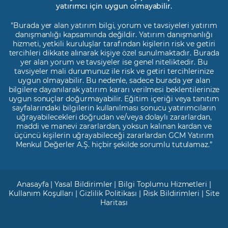
yatırımcı için uygun olmayabilir.
"Burada yer alan yatırım bilgi, yorum ve tavsiyeleri yatırım
danışmanlığı kapsamında değildir. Yatırım danışmanlığı
hizmeti, yetkili kuruluşlar tarafından kişilerin risk ve getiri
tercihleri dikkate alınarak kişiye özel sunulmaktadır. Burada
yer alan yorum ve tavsiyeler ise genel niteliktedir. Bu
tavsiyeler mali durumunuz ile risk ve getiri tercihlerinize
uygun olmayabilir. Bu nedenle, sadece burada yer alan
bilgilere dayanılarak yatırım kararı verilmesi beklentilerinize
uygun sonuçlar doğurmayabilir. Eğitim içeriği veya tanıtım
sayfalarındaki bilgilerin kullanılması sonucu yatırımcıların
uğrayabilecekleri doğrudan ve/veya dolaylı zararlardan,
maddi ve manevi zararlardan, yoksun kalınan kardan ve
üçüncü kişilerin uğrayabileceği zararlardan GCM Yatırım
Menkul Değerler A.Ş. hiçbir şekilde sorumlu tutulamaz.”
Anasayfa
|
Yasal Bildirimler
|
Bilgi Toplumu Hizmetleri
|
Kullanım Koşulları
|
Gizlilik Politikası
|
Risk Bildirimleri
|
Site
Haritası