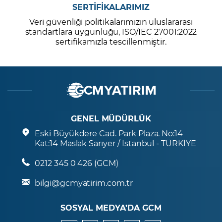
SERTİFİKALARIMIZ
Veri güvenliği politikalarımızın uluslararası
standartlara uygunluğu, ISO/IEC 27001:2022
sertifikamızla tescillenmiştir.
GENEL MÜDÜRLÜK
Eski Büyükdere Cad. Park Plaza. No:14
Kat:14 Maslak Sarıyer / İstanbul - TÜRKİYE
0212 345 0 426 (GCM)
bilgi@gcmyatirim.com.tr
SOSYAL MEDYA’DA GCM