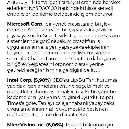
ABD 10 yıllık tahvil getirisi %4,48 oranında hareket
ederken; NASDAQ100 haricindeki hisse senedi
endeksleri gerileme bölgesinde işlem görüyor.
Microsoft Corp.
, bir yönetici asistanı gibi işlev
görecek Scout adlı yeni bir yapay zeka yazılımı
piyasaya sürdü. Scout, şirket içi e-posta ve takvim
sistemlerinde görünecek. Microsoft'un iş
uygulamaları ve iş yeri yapay zeka ekiplerinin
büyük bir bölümünün ürün geliştirmesinden
sorumlu Charles Lamanna, Scout'un daha geniş
bir görev yelpazesini otonom olarak yerine
getirebileceği anlamına geldiğini belirtti.
Intel Corp. (5,98%)
CEO’su Lip-Bu Tan, kurumsal
yapıdaki gerilemelerin önüne geçebilmek ve
dürüstlük ruhunu aşılamak için şirketin yönetim
kademelerini yarıya indirdiğini duyurdu. Taipei
Times'a göre, Tan ayrıca ajan tabanlı yapay zeka
uygulamalarının hızlı büyümesiyle beslenen
güçlü CPU talebine de dikkat çekti.
MicroVision Inc. (6,06%)
, tersine bölünme için