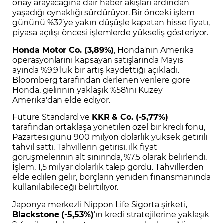
onay arayacağına dair haber akışları ardından
yaşadığı oynaklığı sürdürüyor. Bir önceki işlem
gününü %32’ye yakın düşüşle kapatan hisse fiyatı,
piyasa açılışı öncesi işlemlerde yükseliş gösteriyor.
Honda Motor Co. (3,89%)
, Honda'nın Amerika
operasyonlarını kapsayan satışlarında Mayıs
ayında %9,9'luk bir artış kaydettiği açıkladı.
Bloomberg tarafından derlenen verilere göre
Honda, gelirinin yaklaşık %58'ini Kuzey
Amerika'dan elde ediyor.
Future Standard ve
KKR & Co. (-5,77%)
tarafından ortaklaşa yönetilen özel bir kredi fonu,
Pazartesi günü 900 milyon dolarlık yüksek getirili
tahvil sattı. Tahvillerin getirisi, ilk fiyat
görüşmelerinin alt sınırında, %7,5 olarak belirlendi.
İşlem, 1,5 milyar dolarlık talep gördü. Tahvillerden
elde edilen gelir, borçların yeniden finansmanında
kullanılabileceği belirtiliyor.
Japonya merkezli Nippon Life Sigorta şirketi,
Blackstone (-5,53%)
’ın kredi stratejilerine yaklaşık