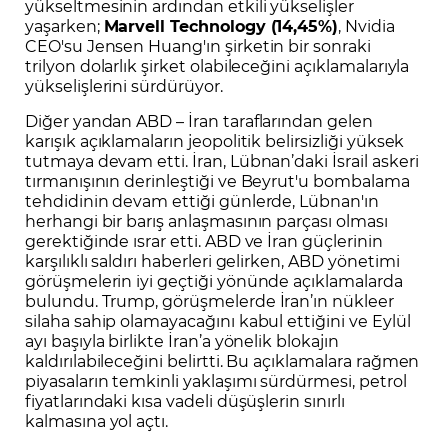
yükseltmesinin ardından etkili yükselişler
yaşarken;
Marvell Technology (14,45%)
, Nvidia
CEO'su Jensen Huang'ın şirketin bir sonraki
trilyon dolarlık şirket olabileceğini açıklamalarıyla
yükselişlerini sürdürüyor.
Diğer yandan ABD – İran taraflarından gelen
karışık açıklamaların jeopolitik belirsizliği yüksek
tutmaya devam etti. İran, Lübnan’daki İsrail askeri
tırmanışının derinleştiği ve Beyrut'u bombalama
tehdidinin devam ettiği günlerde, Lübnan'ın
herhangi bir barış anlaşmasının parçası olması
gerektiğinde ısrar etti. ABD ve İran güçlerinin
karşılıklı saldırı haberleri gelirken, ABD yönetimi
görüşmelerin iyi geçtiği yönünde açıklamalarda
bulundu. Trump, görüşmelerde İran’ın nükleer
silaha sahip olamayacağını kabul ettiğini ve Eylül
ayı başıyla birlikte İran’a yönelik blokajın
kaldırılabileceğini belirtti. Bu açıklamalara rağmen
piyasaların temkinli yaklaşımı sürdürmesi, petrol
fiyatlarındaki kısa vadeli düşüşlerin sınırlı
kalmasına yol açtı.