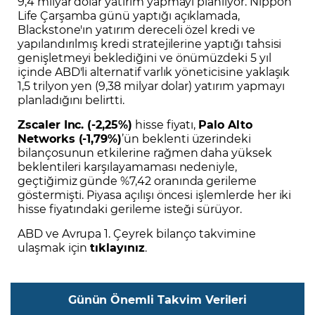
9,4 milyar dolar yatırım yapmayı planlıyor. Nippon
Life Çarşamba günü yaptığı açıklamada,
Blackstone'ın yatırım dereceli özel kredi ve
yapılandırılmış kredi stratejilerine yaptığı tahsisi
genişletmeyi beklediğini ve önümüzdeki 5 yıl
içinde ABD'li alternatif varlık yöneticisine yaklaşık
1,5 trilyon yen (9,38 milyar dolar) yatırım yapmayı
planladığını belirtti.
Zscaler Inc. (-2,25%)
hisse fiyatı,
Palo Alto
Networks (-1,79%)
’ün beklenti üzerindeki
bilançosunun etkilerine rağmen daha yüksek
beklentileri karşılayamaması nedeniyle,
geçtiğimiz günde %7,42 oranında gerileme
göstermişti. Piyasa açılışı öncesi işlemlerde her iki
hisse fiyatındaki gerileme isteği sürüyor.
ABD ve Avrupa 1. Çeyrek bilanço takvimine
ulaşmak için
tıklayınız
.
Günün Önemli Takvim Verileri