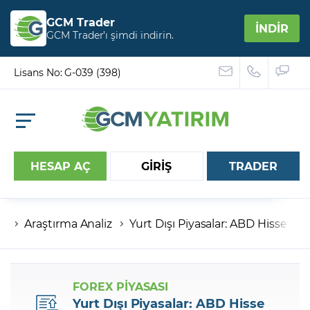
GCM Trader
İNDİR
GCM Trader’ı şimdi indirin.
Lisans No: G-039 (398)
HESAP AÇ
GİRİŞ
TRADER
Araştırma Analiz
Yurt Dışı Piyasalar: ABD Hisse ve
Hesap numaranız
Şifreniz
FOREX PİYASASI
Yurt Dışı Piyasalar: ABD Hisse