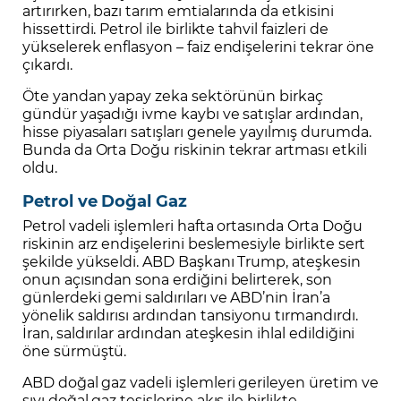
artırırken, bazı tarım emtialarında da etkisini
hissettirdi. Petrol ile birlikte tahvil faizleri de
yükselerek enflasyon – faiz endişelerini tekrar öne
çıkardı.
Öte yandan yapay zeka sektörünün birkaç
gündür yaşadığı ivme kaybı ve satışlar ardından,
hisse piyasaları satışları genele yayılmış durumda.
Bunda da Orta Doğu riskinin tekrar artması etkili
oldu.
Petrol ve Doğal Gaz
Petrol vadeli işlemleri hafta ortasında Orta Doğu
riskinin arz endişelerini beslemesiyle birlikte sert
şekilde yükseldi. ABD Başkanı Trump, ateşkesin
onun açısından sona erdiğini belirterek, son
günlerdeki gemi saldırıları ve ABD’nin İran’a
yönelik saldırısı ardından tansiyonu tırmandırdı.
İran, saldırılar ardından ateşkesin ihlal edildiğini
öne sürmüştü.
ABD doğal gaz vadeli işlemleri gerileyen üretim ve
sıvı doğal gaz tesislerine akış ile birlikte