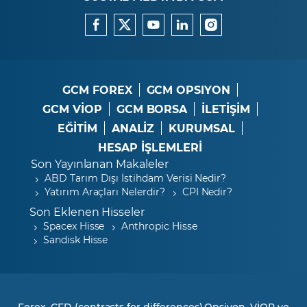
GCM FOREX
GCM OPSIYON
GCM VİOP
GCM BORSA
İLETİŞİM
EĞİTİM
ANALİZ
KURUMSAL
HESAP İŞLEMLERİ
Son Yayınlanan Makaleler
ABD Tarım Dışı İstihdam Verisi Nedir?
Yatırım Araçları Nelerdir?
CPI Nedir?
Son Eklenen Hisseler
Spacex Hisse
Anthropic Hisse
Sandisk Hisse
Forex, CFD (contracts for differences),Opsiyon, VİOP ve