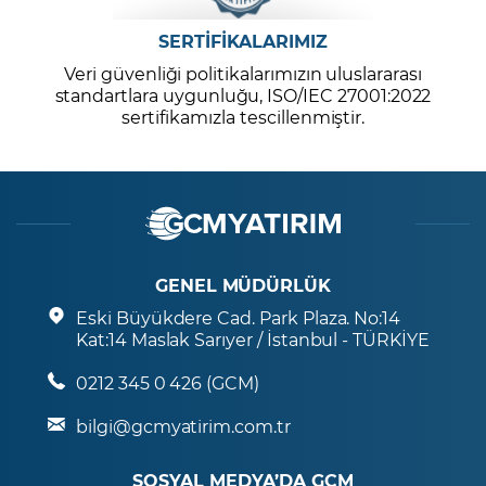
SERTİFİKALARIMIZ
Veri güvenliği politikalarımızın uluslararası
standartlara uygunluğu, ISO/IEC 27001:2022
sertifikamızla tescillenmiştir.
GENEL MÜDÜRLÜK
Eski Büyükdere Cad. Park Plaza. No:14
Kat:14 Maslak Sarıyer / İstanbul - TÜRKİYE
0212 345 0 426 (GCM)
bilgi@gcmyatirim.com.tr
SOSYAL MEDYA’DA GCM