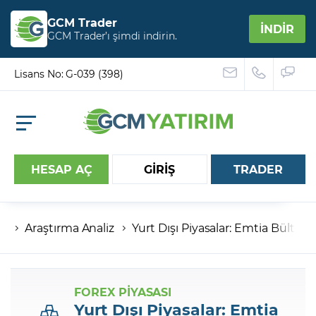
GCM Trader
İNDİR
GCM Trader’ı şimdi indirin.
Lisans No: G-039 (398)
HESAP AÇ
GİRİŞ
TRADER
Araştırma Analiz
Yurt Dışı Piyasalar: Emtia Bülteni
Hesap numaranız
Şifreniz
FOREX PİYASASI
Yurt Dışı Piyasalar: Emtia