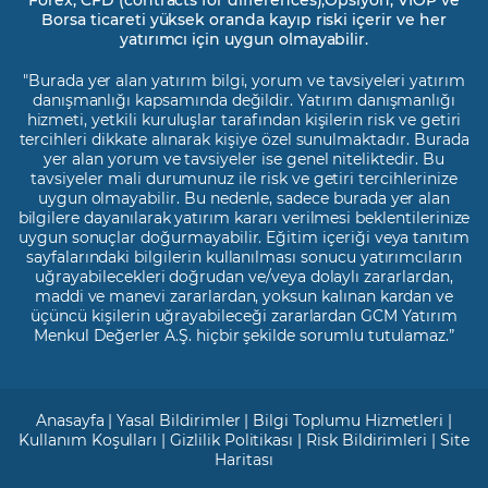
Borsa ticareti yüksek oranda kayıp riski içerir ve her
yatırımcı için uygun olmayabilir.
"Burada yer alan yatırım bilgi, yorum ve tavsiyeleri yatırım
danışmanlığı kapsamında değildir. Yatırım danışmanlığı
hizmeti, yetkili kuruluşlar tarafından kişilerin risk ve getiri
tercihleri dikkate alınarak kişiye özel sunulmaktadır. Burada
yer alan yorum ve tavsiyeler ise genel niteliktedir. Bu
tavsiyeler mali durumunuz ile risk ve getiri tercihlerinize
uygun olmayabilir. Bu nedenle, sadece burada yer alan
bilgilere dayanılarak yatırım kararı verilmesi beklentilerinize
uygun sonuçlar doğurmayabilir. Eğitim içeriği veya tanıtım
sayfalarındaki bilgilerin kullanılması sonucu yatırımcıların
uğrayabilecekleri doğrudan ve/veya dolaylı zararlardan,
maddi ve manevi zararlardan, yoksun kalınan kardan ve
üçüncü kişilerin uğrayabileceği zararlardan GCM Yatırım
Menkul Değerler A.Ş. hiçbir şekilde sorumlu tutulamaz.”
Anasayfa
|
Yasal Bildirimler
|
Bilgi Toplumu Hizmetleri
|
Kullanım Koşulları
|
Gizlilik Politikası
|
Risk Bildirimleri
|
Site
Haritası