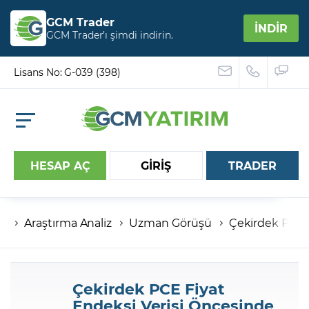
GCM Trader
İNDİR
GCM Trader’ı şimdi indirin.
Lisans No: G-039 (398)
HESAP AÇ
GİRİŞ
TRADER
Araştırma Analiz
Uzman Görüşü
Çekirdek PCE F
Hesap numaranız
Şifreniz
Çekirdek PCE Fiyat
Endeksi Verisi Öncesinde