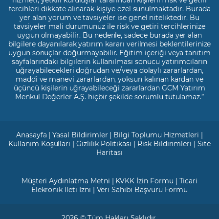
tercihleri dikkate alınarak kişiye özel sunulmaktadır. Burada
yer alan yorum ve tavsiyeler ise genel niteliktedir. Bu
tavsiyeler mali durumunuz ile risk ve getiri tercihlerinize
uygun olmayabilir. Bu nedenle, sadece burada yer alan
bilgilere dayanılarak yatırım kararı verilmesi beklentilerinize
uygun sonuçlar doğurmayabilir. Eğitim içeriği veya tanıtım
sayfalarındaki bilgilerin kullanılması sonucu yatırımcıların
uğrayabilecekleri doğrudan ve/veya dolaylı zararlardan,
maddi ve manevi zararlardan, yoksun kalınan kardan ve
üçüncü kişilerin uğrayabileceği zararlardan GCM Yatırım
Menkul Değerler A.Ş. hiçbir şekilde sorumlu tutulamaz.”
Anasayfa
|
Yasal Bildirimler
|
Bilgi Toplumu Hizmetleri
|
Kullanım Koşulları
|
Gizlilik Politikası
|
Risk Bildirimleri
|
Site
Haritası
Müşteri Aydınlatma Metni
|
KVKK İzin Formu
|
Ticari
Elekronik İleti İzni
|
Veri Sahibi Başvuru Formu
2026 © Tüm Hakları Saklıdır.