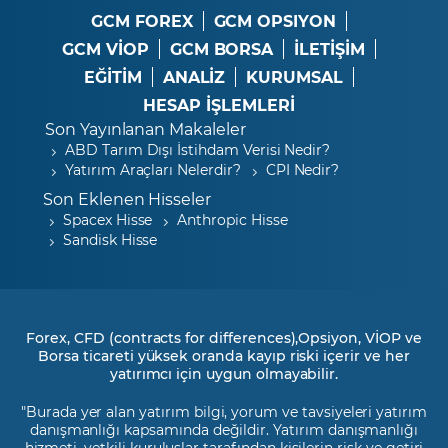
GCM FOREX
GCM OPSIYON
GCM VİOP
GCM BORSA
İLETİŞİM
EĞİTİM
ANALİZ
KURUMSAL
HESAP İŞLEMLERİ
Son Yayınlanan Makaleler
ABD Tarım Dışı İstihdam Verisi Nedir?
Yatırım Araçları Nelerdir?
CPI Nedir?
Son Eklenen Hisseler
Spacex Hisse
Anthropic Hisse
Sandisk Hisse
Forex, CFD (contracts for differences),Opsiyon, VİOP ve
Borsa ticareti yüksek oranda kayıp riski içerir ve her
yatırımcı için uygun olmayabilir.
"Burada yer alan yatırım bilgi, yorum ve tavsiyeleri yatırım
danışmanlığı kapsamında değildir. Yatırım danışmanlığı
hizmeti, yetkili kuruluşlar tarafından kişilerin risk ve getiri