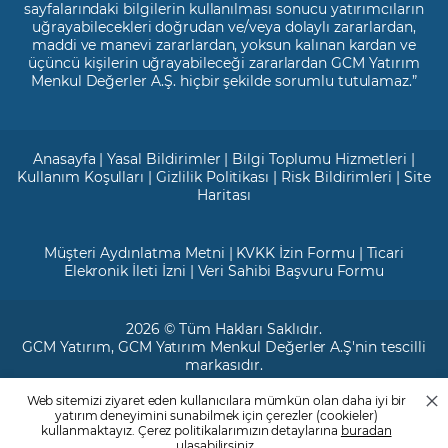
sayfalarındaki bilgilerin kullanılması sonucu yatırımcıların
uğrayabilecekleri doğrudan ve/veya dolaylı zararlardan,
maddi ve manevi zararlardan, yoksun kalınan kardan ve
üçüncü kişilerin uğrayabileceği zararlardan GCM Yatırım
Menkul Değerler A.Ş. hiçbir şekilde sorumlu tutulamaz.”
Anasayfa
|
Yasal Bildirimler
|
Bilgi Toplumu Hizmetleri
|
Kullanım Koşulları
|
Gizlilik Politikası
|
Risk Bildirimleri
|
Site
Haritası
Müşteri Aydınlatma Metni
|
KVKK İzin Formu
|
Ticari
Elekronik İleti İzni
|
Veri Sahibi Başvuru Formu
2026 © Tüm Hakları Saklıdır.
GCM Yatırım
, GCM Yatırım Menkul Değerler A.Ş'nin tescilli
markasıdır.
Web sitemizi ziyaret eden kullanıcılara mümkün olan daha iyi bir
Ticari Sicil No: 799649
yatırım deneyimini sunabilmek için çerezler (cookieler)
Maslak V.D. : 3890707820
kullanmaktayız. Çerez politikalarımızın detaylarına
buradan
Mersis No: 0389070782000015
ulaşabilirsiniz.