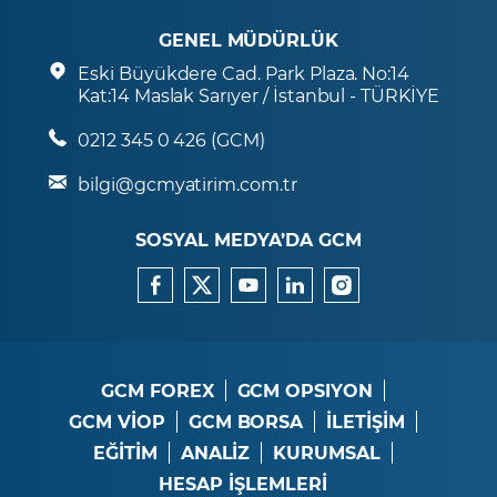
GENEL MÜDÜRLÜK
Eski Büyükdere Cad. Park Plaza. No:14
Kat:14 Maslak Sarıyer / İstanbul - TÜRKİYE
0212 345 0 426 (GCM)
bilgi@gcmyatirim.com.tr
SOSYAL MEDYA’DA GCM
GCM FOREX
GCM OPSIYON
GCM VİOP
GCM BORSA
İLETİŞİM
EĞİTİM
ANALİZ
KURUMSAL
HESAP İŞLEMLERİ