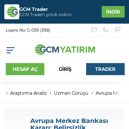
GCM Trader
İNDİR
GCM Trader’ı şimdi indirin.
Lisans No: G-039 (398)
HESAP AÇ
GİRİŞ
TRADER
Araştırma Analiz
Uzman Görüşü
Avrupa Merkez B
Hesap numaranız
Şifreniz
Avrupa Merkez Bankası
Kararı: Belirsizlik