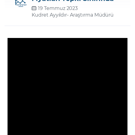
19 Temmuz 2023
Kudret Ayyıldır
- Araştırma Müdürü
Şifremi Unuttum