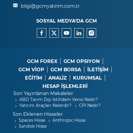
bilgi@gcmyatirim.com.tr
SOSYAL MEDYA’DA GCM
GCM FOREX
GCM OPSIYON
GCM VİOP
GCM BORSA
İLETİŞİM
EĞİTİM
ANALİZ
KURUMSAL
HESAP İŞLEMLERİ
Son Yayınlanan Makaleler
ABD Tarım Dışı İstihdam Verisi Nedir?
Yatırım Araçları Nelerdir?
CPI Nedir?
Son Eklenen Hisseler
Spacex Hisse
Anthropic Hisse
Sandisk Hisse