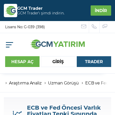
GCM Trader
İNDİR
GCM Trader’ı şimdi indirin.
Lisans No: G-039 (398)
HESAP AÇ
GİRİŞ
TRADER
Araştırma Analiz
Uzman Görüşü
ECB ve Fed Önce
Hesap numaranız
Şifreniz
ECB ve Fed Öncesi Varlık
Fiyatları Tepki Sınırında