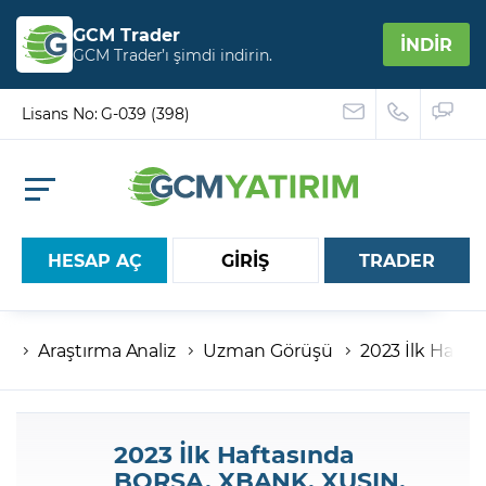
GCM Trader
İNDİR
GCM Trader’ı şimdi indirin.
Lisans No: G-039 (398)
HESAP AÇ
GİRİŞ
TRADER
Araştırma Analiz
Uzman Görüşü
2023 İlk Haft
Hesap numaranız
Şifreniz
2023 İlk Haftasında
BORSA, XBANK, XUSIN,