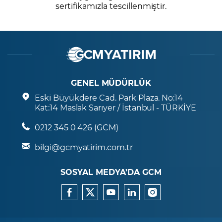
sertifikamızla tescillenmiştir.
GENEL MÜDÜRLÜK
Eski Büyükdere Cad. Park Plaza. No:14
Kat:14 Maslak Sarıyer / İstanbul - TÜRKİYE
0212 345 0 426 (GCM)
bilgi@gcmyatirim.com.tr
SOSYAL MEDYA’DA GCM