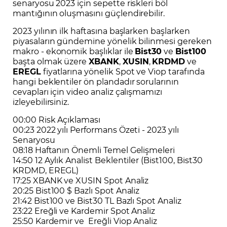
senaryosu 2023 için sepette riskleri böl
mantığının oluşmasını güçlendirebilir.
2023 yılının ilk haftasına başlarken başlarken
piyasaların gündemine yönelik bilinmesi gereken
makro - ekonomik başlıklar ile
Bist30
ve
Bist100
başta olmak üzere
XBANK
,
XUSIN
,
KRDMD
ve
EREGL
fiyatlarına yönelik Spot ve Viop tarafında
hangi beklentiler ön plandadır sorularının
cevapları için video analiz çalışmamızı
izleyebilirsiniz.
00:00 Risk Açıklaması
00:23 2022 yılı Performans Özeti - 2023 yılı
Senaryosu
08:18 Haftanın Önemli Temel Gelişmeleri
14:50 12 Aylık Analist Beklentiler (Bist100, Bist30
KRDMD, EREGL)
17:25 XBANK ve XUSIN Spot Analiz
20:25 Bist100 $ Bazlı Spot Analiz
21:42 Bist100 ve Bist30 TL Bazlı Spot Analiz
23:22 Ereğli ve Kardemir Spot Analiz
25:50 Kardemir ve Ereğli Viop Analiz