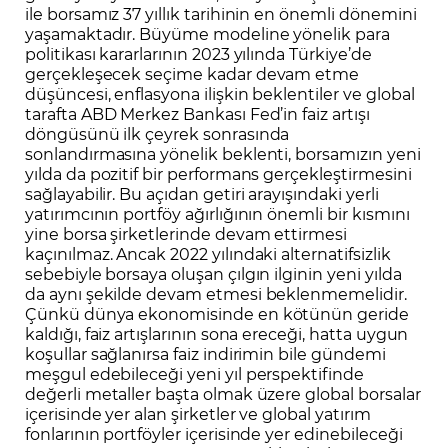
ile borsamız 37 yıllık tarihinin en önemli dönemini
yaşamaktadır. Büyüme modeline yönelik para
politikası kararlarının 2023 yılında Türkiye’de
gerçekleşecek seçime kadar devam etme
düşüncesi, enflasyona ilişkin beklentiler ve global
tarafta ABD Merkez Bankası Fed’in faiz artışı
döngüsünü ilk çeyrek sonrasında
sonlandırmasına yönelik beklenti, borsamızın yeni
yılda da pozitif bir performans gerçekleştirmesini
sağlayabilir. Bu açıdan getiri arayışındaki yerli
yatırımcının portföy ağırlığının önemli bir kısmını
yine borsa şirketlerinde devam ettirmesi
kaçınılmaz. Ancak 2022 yılındaki alternatifsizlik
sebebiyle borsaya oluşan çılgın ilginin yeni yılda
da aynı şekilde devam etmesi beklenmemelidir.
Çünkü dünya ekonomisinde en kötünün geride
kaldığı, faiz artışlarının sona ereceği, hatta uygun
koşullar sağlanırsa faiz indirimin bile gündemi
meşgul edebileceği yeni yıl perspektifinde
değerli metaller başta olmak üzere global borsalar
içerisinde yer alan şirketler ve global yatırım
fonlarının portföyler içerisinde yer edinebileceği