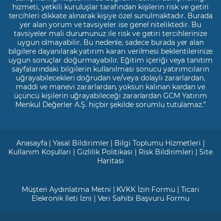
hizmeti, yetkili kuruluşlar tarafından kişilerin risk ve getiri
tercihleri dikkate alınarak kişiye özel sunulmaktadır. Burada
yer alan yorum ve tavsiyeler ise genel niteliktedir. Bu
tavsiyeler mali durumunuz ile risk ve getiri tercihlerinize
uygun olmayabilir. Bu nedenle, sadece burada yer alan
bilgilere dayanılarak yatırım kararı verilmesi beklentilerinize
uygun sonuçlar doğurmayabilir. Eğitim içeriği veya tanıtım
sayfalarındaki bilgilerin kullanılması sonucu yatırımcıların
uğrayabilecekleri doğrudan ve/veya dolaylı zararlardan,
maddi ve manevi zararlardan, yoksun kalınan kardan ve
üçüncü kişilerin uğrayabileceği zararlardan GCM Yatırım
Menkul Değerler A.Ş. hiçbir şekilde sorumlu tutulamaz.”
Anasayfa
|
Yasal Bildirimler
|
Bilgi Toplumu Hizmetleri
|
Kullanım Koşulları
|
Gizlilik Politikası
|
Risk Bildirimleri
|
Site
Haritası
Müşteri Aydınlatma Metni
|
KVKK İzin Formu
|
Ticari
Elekronik İleti İzni
|
Veri Sahibi Başvuru Formu