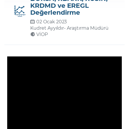
KRDMD ve EREGL
Değerlendirme
Şifremi Unuttum
02 Ocak 2023
Kudret Ayyıldır
- Araştırma Müdürü
VİOP