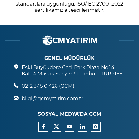
standartlara uygunluğu, ISO/IEC 27001:2022
sertifikamızla tescillenmiştir.
GENEL MÜDÜRLÜK
Eski Büyükdere Cad. Park Plaza. No:14
Kat:14 Maslak Sarıyer / İstanbul - TÜRKİYE
0212 345 0 426 (GCM)
bilgi@gcmyatirim.com.tr
SOSYAL MEDYA’DA GCM