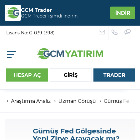
GCM Trader
İNDİR
GCM Trader’ı şimdi indirin.
Lisans No: G-039 (398)
HESAP AÇ
GİRİŞ
TRADER
Araştırma Analiz
Uzman Görüşü
Gümüş Fed Göl
Hesap numaranız
Şifreniz
Gümüş Fed Gölgesinde
Yeni Zirve Arayacak mı?