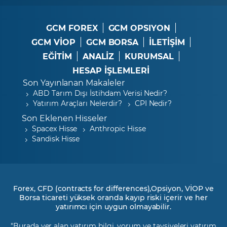
GCM FOREX
GCM OPSIYON
GCM VİOP
GCM BORSA
İLETİŞİM
EĞİTİM
ANALİZ
KURUMSAL
HESAP İŞLEMLERİ
Son Yayınlanan Makaleler
ABD Tarım Dışı İstihdam Verisi Nedir?
Yatırım Araçları Nelerdir?
CPI Nedir?
Son Eklenen Hisseler
Spacex Hisse
Anthropic Hisse
Sandisk Hisse
Forex, CFD (contracts for differences),Opsiyon, VİOP ve
Borsa ticareti yüksek oranda kayıp riski içerir ve her
yatırımcı için uygun olmayabilir.
"Burada yer alan yatırım bilgi, yorum ve tavsiyeleri yatırım