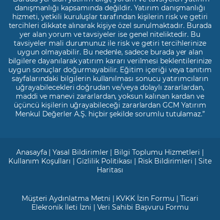
danışmanlığı kapsamında değildir. Yatırım danışmanlığı
hizmeti, yetkili kuruluşlar tarafından kişilerin risk ve getiri
tercihleri dikkate alınarak kişiye özel sunulmaktadır. Burada
yer alan yorum ve tavsiyeler ise genel niteliktedir. Bu
tavsiyeler mali durumunuz ile risk ve getiri tercihlerinize
uygun olmayabilir. Bu nedenle, sadece burada yer alan
bilgilere dayanılarak yatırım kararı verilmesi beklentilerinize
uygun sonuçlar doğurmayabilir. Eğitim içeriği veya tanıtım
sayfalarındaki bilgilerin kullanılması sonucu yatırımcıların
uğrayabilecekleri doğrudan ve/veya dolaylı zararlardan,
maddi ve manevi zararlardan, yoksun kalınan kardan ve
üçüncü kişilerin uğrayabileceği zararlardan GCM Yatırım
Menkul Değerler A.Ş. hiçbir şekilde sorumlu tutulamaz.”
Anasayfa
|
Yasal Bildirimler
|
Bilgi Toplumu Hizmetleri
|
Kullanım Koşulları
|
Gizlilik Politikası
|
Risk Bildirimleri
|
Site
Haritası
Müşteri Aydınlatma Metni
|
KVKK İzin Formu
|
Ticari
Elekronik İleti İzni
|
Veri Sahibi Başvuru Formu