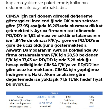
kaplama, yalıtım ve paketleme iş kollarının
eklenmesi ile payı artmaktadır…
CIMSA için cari dönem göreceli değerleme
göstergeleri incelendiğinde F/K sının sektöre
göre (23,93) aşağıda 16,26’larda oluşması dikkat
çekmektedir. Ayrıca firmanın cari dönemde
PD/DD’nin 1,52 olması ve sektör ortalamasının
ise 1,84’lerde olması F/K’ya göre ve PD/DD’ine
göre de ucuz olduğunu göstermektedir.
Aswath Damodaran’ın Avrupa bölgesinde 88
firma ortalamalarının F/K için 28,58 beklenen
F/K için 17,43 ve PD/DD içinde 3,28 olduğu
hesap edildiğinde CIMSA F/K’ya ve PD/DD’ine
göre ucuz kalmaktadır. CIMSA için yaptığımız
İndirgenmiş Nakit Akım analizine göre
değerlemede ise yaklaşık 71,5 TL’lik hedef fiyat
buluyoruz…