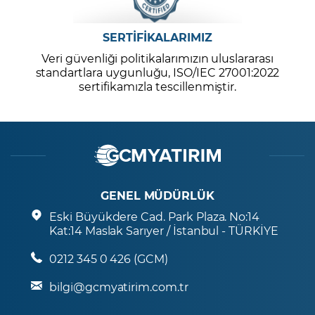
SERTİFİKALARIMIZ
Veri güvenliği politikalarımızın uluslararası
standartlara uygunluğu, ISO/IEC 27001:2022
sertifikamızla tescillenmiştir.
GENEL MÜDÜRLÜK
Eski Büyükdere Cad. Park Plaza. No:14
Kat:14 Maslak Sarıyer / İstanbul - TÜRKİYE
0212 345 0 426 (GCM)
bilgi@gcmyatirim.com.tr