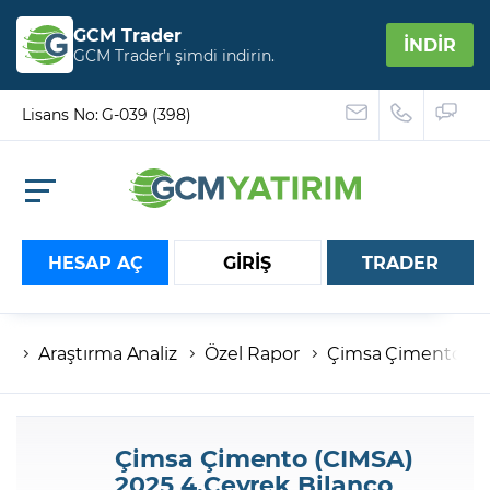
GCM Trader
İNDİR
GCM Trader’ı şimdi indirin.
Lisans No: G-039 (398)
HESAP AÇ
GİRİŞ
TRADER
Araştırma Analiz
Özel Rapor
Çimsa Çimento (CI
Hesap numaranız
Şifreniz
Çimsa Çimento (CIMSA)
2025 4.Çeyrek Bilanço