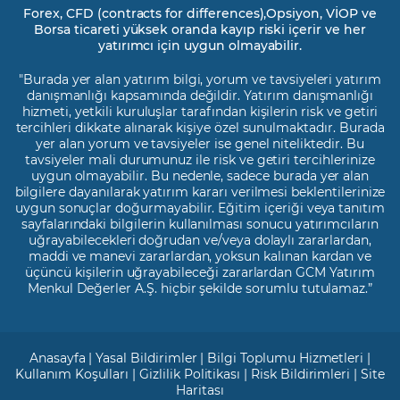
Forex, CFD (contracts for differences),Opsiyon, VİOP ve
Borsa ticareti yüksek oranda kayıp riski içerir ve her
yatırımcı için uygun olmayabilir.
"Burada yer alan yatırım bilgi, yorum ve tavsiyeleri yatırım
danışmanlığı kapsamında değildir. Yatırım danışmanlığı
hizmeti, yetkili kuruluşlar tarafından kişilerin risk ve getiri
tercihleri dikkate alınarak kişiye özel sunulmaktadır. Burada
yer alan yorum ve tavsiyeler ise genel niteliktedir. Bu
tavsiyeler mali durumunuz ile risk ve getiri tercihlerinize
uygun olmayabilir. Bu nedenle, sadece burada yer alan
bilgilere dayanılarak yatırım kararı verilmesi beklentilerinize
uygun sonuçlar doğurmayabilir. Eğitim içeriği veya tanıtım
sayfalarındaki bilgilerin kullanılması sonucu yatırımcıların
uğrayabilecekleri doğrudan ve/veya dolaylı zararlardan,
maddi ve manevi zararlardan, yoksun kalınan kardan ve
üçüncü kişilerin uğrayabileceği zararlardan GCM Yatırım
Menkul Değerler A.Ş. hiçbir şekilde sorumlu tutulamaz.”
Anasayfa
|
Yasal Bildirimler
|
Bilgi Toplumu Hizmetleri
|
Kullanım Koşulları
|
Gizlilik Politikası
|
Risk Bildirimleri
|
Site
Haritası