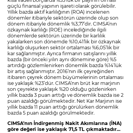
güçlü finansal yapının işareti olarak görülebilir.
Yıllık bazda aktif karlılığının (ROA) incelenen
dönemler itibariyle sektörün üzerinde olup son
dönem itibariyle dönemlik %3,77’dir. CIMSA’nın
özkaynak karlılığı (ROE) incelediğinde ilgili
dönemlerde sektörün üzerinde bir karlılık
yakalarken son dönemde %10,41’lik bir özkaynak
karlılığı oluşurken sektör ortalaması %6,05’lik bir
kar sağlanmıştır. Ayrıca firmanın satışlarını yıllık
bazda (bir önceki yılın aynı dönemine göre) %5
artırdığı gözlemlenirken dönemlik bazda %14’lük
bir artış sağlanmıştır. 2016’nın ilk çeyreğinden
itibaren çeyrek dönem büyümelerinin ortalaması
ise yaklaşık %23’dür. CIMSA’nın brüt kar marjının
son çeyrekte yaklaşık %20 olduğu gözlenirken
yıllık bazda 3 puan arttığı ve dönemlik bazda ise 2
puan azaldığı görülmektedir. Net Kar Marjının ise
yıllık bazda 11 puan arttığı görülürken dönemlik
bazda 5 puan azaldığı görülmektedir.
CIMSA’nın İndirgenmiş Nakit Akımlarına (İNA)
göre değeri ise yaklaşık 71,5 TL çıkmaktadır…