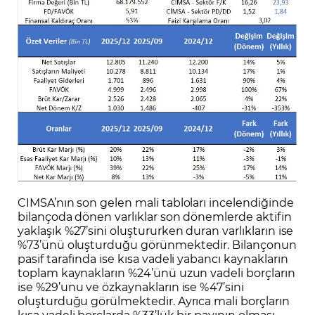
CIMSA’nın son gelen mali tabloları incelendiğinde
bilançoda dönen varlıklar son dönemlerde aktifin
yaklaşık %27’sini oluştururken duran varlıkların ise
%73’ünü oluşturduğu görünmektedir. Bilançonun
pasif tarafında ise kısa vadeli yabancı kaynakların
toplam kaynakların %24’ünü uzun vadeli borçların
ise %29’unu ve özkaynakların ise %47’sini
oluşturduğu görülmektedir. Ayrıca mali borçların
kısa vadeli borçlarda %33’lük bir payının olması