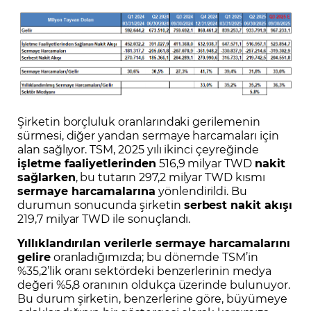
Şirketin borçluluk oranlarındaki gerilemenin
sürmesi, diğer yandan sermaye harcamaları için
alan sağlıyor. TSM, 2025 yılı ikinci çeyreğinde
işletme faaliyetlerinden
516,9 milyar TWD
nakit
sağlarken
, bu tutarın 297,2 milyar TWD kısmı
sermaye harcamalarına
yönlendirildi. Bu
durumun sonucunda şirketin
serbest nakit akışı
219,7 milyar TWD ile sonuçlandı.
Yıllıklandırılan verilerle sermaye harcamalarını
gelire
oranladığımızda; bu dönemde TSM’in
%35,2’lik oranı sektördeki benzerlerinin medya
değeri %5,8 oranının oldukça üzerinde bulunuyor.
Bu durum şirketin, benzerlerine göre, büyümeye