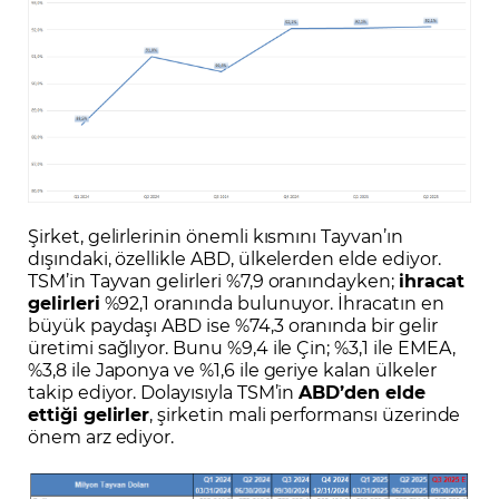
Şirket, gelirlerinin önemli kısmını Tayvan’ın
dışındaki, özellikle ABD, ülkelerden elde ediyor.
TSM’in Tayvan gelirleri %7,9 oranındayken;
ihracat
gelirleri
%92,1 oranında bulunuyor. İhracatın en
büyük paydaşı ABD ise %74,3 oranında bir gelir
üretimi sağlıyor. Bunu %9,4 ile Çin; %3,1 ile EMEA,
%3,8 ile Japonya ve %1,6 ile geriye kalan ülkeler
takip ediyor. Dolayısıyla TSM’in
ABD’den elde
ettiği gelirler
, şirketin mali performansı üzerinde
önem arz ediyor.