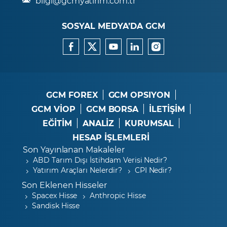
bilgi@gcmyatirim.com.tr
SOSYAL MEDYA’DA GCM
GCM FOREX
GCM OPSIYON
GCM VİOP
GCM BORSA
İLETİŞİM
EĞİTİM
ANALİZ
KURUMSAL
HESAP İŞLEMLERİ
Son Yayınlanan Makaleler
ABD Tarım Dışı İstihdam Verisi Nedir?
Yatırım Araçları Nelerdir?
CPI Nedir?
Son Eklenen Hisseler
Spacex Hisse
Anthropic Hisse
Sandisk Hisse