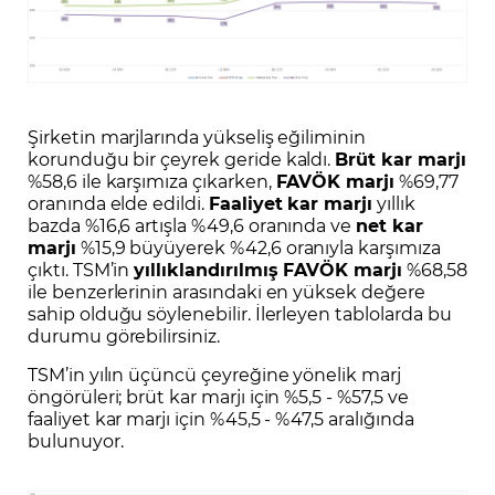
Şirketin marjlarında yükseliş eğiliminin
korunduğu bir çeyrek geride kaldı.
Brüt kar marjı
%58,6 ile karşımıza çıkarken,
FAVÖK marjı
%69,77
oranında elde edildi.
Faaliyet kar marjı
yıllık
bazda %16,6 artışla %49,6 oranında ve
net kar
marjı
%15,9 büyüyerek %42,6 oranıyla karşımıza
çıktı. TSM’in
yıllıklandırılmış FAVÖK marjı
%68,58
ile benzerlerinin arasındaki en yüksek değere
sahip olduğu söylenebilir. İlerleyen tablolarda bu
durumu görebilirsiniz.
TSM’in yılın üçüncü çeyreğine yönelik marj
öngörüleri; brüt kar marjı için %5,5 - %57,5 ve
faaliyet kar marjı için %45,5 - %47,5 aralığında
bulunuyor.