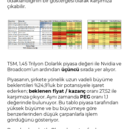
odaklandığının bir göstergesi olarak karşımıza
çıkabilir.
TSM, 1,45 Trilyon Dolarlık piyasa değeri ile Nvidia ve
Broadcom’un ardından
üçüncü
sırada yer alıyor.
Piyasanın, şirkete yönelik uzun vadeli büyüme
beklentileri %24,9’luk bir potansiyele işaret
ederken;
beklenen fiyat / kazanç
oranı 27,52 ile
karşımıza çıkıyor. Aynı zamanda
PEG
oranı 1,1
değerinde bulunuyor. Bu tablo piyasa tarafından
yüksek büyüme ve bu büyümeye göre
benzerlerinden düşük çarpanlarla işlem
gördüğünü gösteriyor.