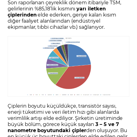
Son raporlanan çeyreklik dönem itibariyle TSM,
gelirlerinin %85,18’lik kısmını
yarı iletken
çiplerinden
elde ederken, geriye kalan kısım
diğer faaliyet alanlarından (endüstriyel
ekipmanlar, tıbbi cihazlar vb.) sağlanıyor.
Çiplerin boyutu küçüldükçe, transistör sayısı,
enerji tüketimi ve veri iletim hızı gibi alanlarda
verimlilik artışı elde ediliyor. Şirketin üretiminde
büyük bölüm, görece küçük sayılan
3 – 5 ve 7
nanometre boyutundaki çipler
den oluşuyor. Bu
en küçük üç boyuttaki çiplerden elde edilen gelir,