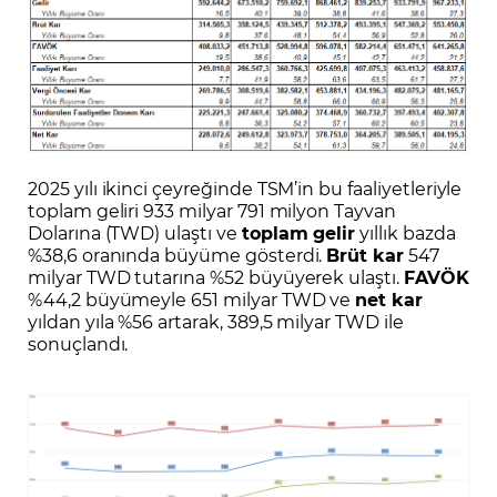
2025 yılı ikinci çeyreğinde TSM’in bu faaliyetleriyle
toplam geliri 933 milyar 791 milyon Tayvan
Dolarına (TWD) ulaştı ve
toplam gelir
yıllık bazda
%38,6 oranında büyüme gösterdi.
Brüt kar
547
milyar TWD tutarına %52 büyüyerek ulaştı.
FAVÖK
%44,2 büyümeyle 651 milyar TWD ve
net kar
yıldan yıla %56 artarak, 389,5 milyar TWD ile
sonuçlandı.