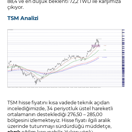
88,4 ve en düşük beklenti 72,2 TWD ile karşımıza
çıkıyor.
TSM Analizi
TSM hisse fiyatını kısa vadede teknik açıdan
incelediğimizde, 34 periyotluk üstel hareketli
ortalamanın desteklediği 276,50 – 285,00
bölgesini izlemekteyiz. Hisse fiyatı ilgili aralık
üzerinde tutunmayı sürdürdüğü müddetçe,
alıcılı
eğilim korunabilir. Yukarı yönlü