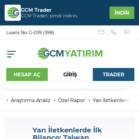
GCM Trader
İNDİR
GCM Trader’ı şimdi indirin.
Lisans No: G-039 (398)
HESAP AÇ
GİRİŞ
TRADER
Araştırma Analiz
Özel Rapor
Yarı İletkenlerde 
Hesap numaranız
Şifreniz
Yarı İletkenlerde İlk
Bilanço: Taiwan