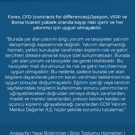
Forex, CFD (contracts for differences),Opsiyon, VİOP ve
Borsa ticareti yüksek oranda kayıp riski içerir ve her
yatırımcı için uygun olmayabilir.
"Burada yer alan yatırım bilgi, yorum ve tavsiyeleri yatırım
danışmanlığı kapsamında değildir. Yatırım danışmanlığı
hizmeti, yetkili kuruluşlar tarafından kişilerin risk ve getiri
tercihleri dikkate alınarak kişiye özel sunulmaktadır. Burada
yer alan yorum ve tavsiyeler ise genel niteliktedir. Bu
tavsiyeler mali durumunuz ile risk ve getiri tercihlerinize
uygun olmayabilir. Bu nedenle, sadece burada yer alan
bilgilere dayanılarak yatırım kararı verilmesi beklentilerinize
uygun sonuçlar doğurmayabilir. Eğitim içeriği veya tanıtım
sayfalarındaki bilgilerin kullanılması sonucu yatırımcıların
uğrayabilecekleri doğrudan ve/veya dolaylı zararlardan,
maddi ve manevi zararlardan, yoksun kalınan kardan ve
üçüncü kişilerin uğrayabileceği zararlardan GCM Yatırım
Menkul Değerler A.Ş. hiçbir şekilde sorumlu tutulamaz.”
Anasayfa
|
Yasal Bildirimler
|
Bilgi Toplumu Hizmetleri
|