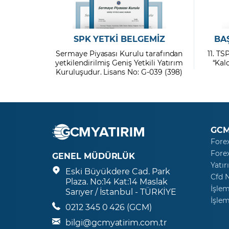
SPK YETKİ BELGEMİZ
BA
Sermaye Piyasası Kurulu tarafından
11. TS
yetkilendirilmiş Geniş Yetkili Yatırım
“Kal
Kuruluşudur. Lisans No: G-039 (398)
GCM
Fore
Fore
GENEL MÜDÜRLÜK
Yatır
Eski Büyükdere Cad. Park
Cfd 
Plaza. No:14 Kat:14 Maslak
İşlem
Sarıyer / İstanbul - TÜRKİYE
İşlem
0212 345 0 426 (GCM)
bilgi@gcmyatirim.com.tr