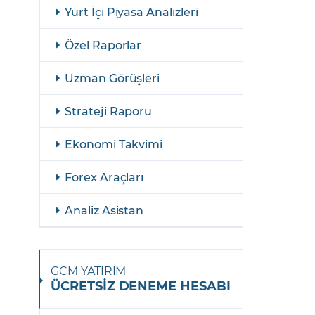
şulları
Yasal Bildirimler
Yurt İçi Piyasa Analizleri
i
Finansal Araçlar
Özel Raporlar
GCM Borsa Trader Eğitim Videoları
Uzman Görüşleri
Strateji Raporu
Ekonomi Takvimi
Forex Araçları
Analiz Asistan
GCM YATIRIM
ÜCRETSİZ DENEME HESABI