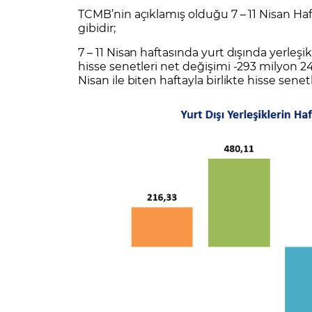
Zarar Olasılığınız
Forex Nedir?
TCMB’nin açıklamış olduğu 7 – 11 Nisan Haft
İŞLEM PLATFORMLARI
gibidir;
Yurt Dışı Bilanço Takvimi
Yurt İçi
Sorularla Borsa
Finans Sözlüğü
Yasal Bildirimler
Para Güvenliği ve
Borsa Nedir
Model Portföy
S
7 – 11 Nisan haftasında yurt dışında yerleşik
GCM Trader Eğitim Videoları
GCM 
hisse senetleri net değişimi -293 milyon 240
Nisan ile biten haftayla birlikte hisse sene