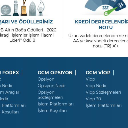
ŞARI VE ÖDÜLLERİMİZ
KREDİ DERECELENDİ
NOTU
PB Altın Boğa Ödülleri - 2026
dıraçlı İşlemler İşlem Hacmi
Uzun vadeli derecelendirme n
Lideri" Ödülü
AA ve kısa vadeli derecele
notu (TR) A1+
 FOREX
GCM OPSIYON
GCM VİOP
x
Opsiyon
Viop
x Nedir
Opsiyon Nedir
Viop Nedir
ım Araçları
Opsiyon
Viop Sözleşmeleri
Sözleşmeleri
Nedir
Viop 30
İşlem Platformları
 Platformları
İşlem Platformları
İşlem Koşulları
 Koşulları