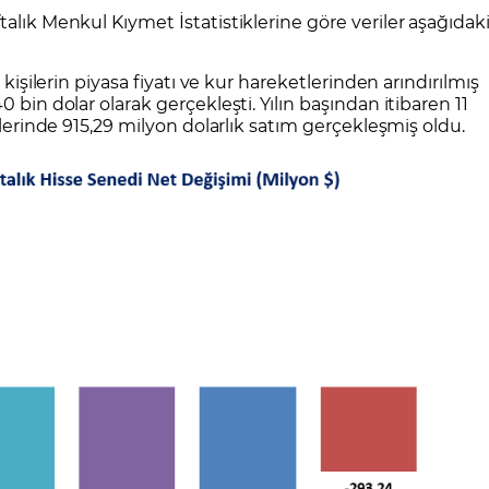
CFD Nedir?
İşlem Koşulları
Rollover Tarih ve Ko
alık Menkul Kıymet İstatistiklerine göre veriler aşağıdak
 Bilanço Takvimi
Ekonomik Takvim
Analiz Asistan
Eğitim Kitapları
Finansal Okur Yazarlık
 Transferi
Sıkça Sorulan Sorular
Site Haritası
orularla Borsa
Borsa İşlem Koşulları
Canlı Fiyat
 kişilerin piyasa fiyatı ve kur hareketlerinden arındırılmış
MT4 Eğitim Videoları
GCM MT5 Eğitim Videoları
 bin dolar olarak gerçekleşti. Yılın başından itibaren 11
tlerinde 915,29 milyon dolarlık satım gerçekleşmiş oldu.