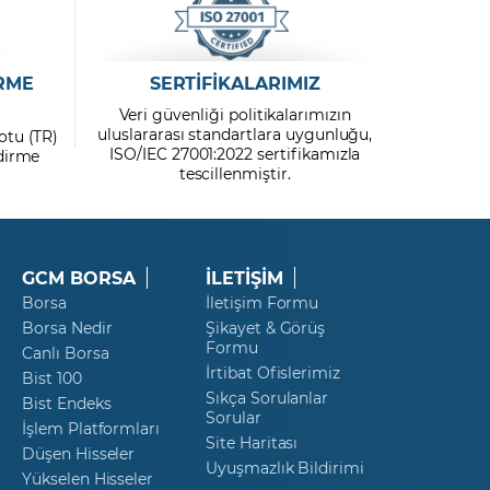
RME
SERTİFİKALARIMIZ
Veri güvenliği politikalarımızın
uluslararası standartlara uygunluğu,
otu (TR)
ISO/IEC 27001:2022 sertifikamızla
ndirme
tescillenmiştir.
GCM BORSA
İLETİŞİM
Borsa
İletişim Formu
Borsa Nedir
Şikayet & Görüş
Formu
Canlı Borsa
İrtibat Ofislerimiz
Bist 100
Sıkça Sorulanlar
Bist Endeks
Sorular
İşlem Platformları
Site Haritası
Düşen Hisseler
Uyuşmazlık Bildirimi
Yükselen Hisseler