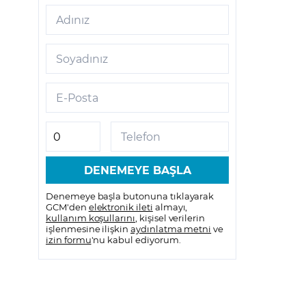
Adınız
Soyadınız
E-Posta
Telefon
Denemeye başla butonuna tıklayarak
GCM'den
elektronik ileti
almayı,
kullanım koşullarını
, kişisel verilerin
işlenmesine ilişkin
aydınlatma metni
ve
izin formu
'nu kabul ediyorum.