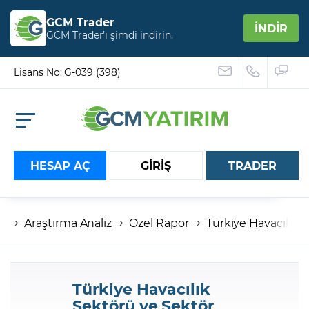
GCM Trader
İNDİR
GCM Trader’ı şimdi indirin.
Lisans No: G-039 (398)
HESAP AÇ
GİRİŞ
TRADER
Araştırma Analiz
Özel Rapor
Türkiye Havacılık S
Hesap numaranız
Şifreniz
Türkiye Havacılık
Sektörü ve Sektör