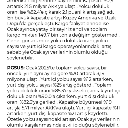
Amerika bölgelerinde kaydedildi. Kapasite %7,5
artarak 21,5 milyar AKK'ya ulaştı. Yolcu doluluk
oranı ise %82,4’e çıkarak 2,1 puanlık artış sağladı.
En büyük kapasite artışı Kuzey Amerika ve Uzak
Doğu’da gerçekleşti. Kargo faaliyetlerinde ise
Ocak ayında yatay bir seyir izlendi ve toplam
kargo miktarı 149,7 bin tonla değişim göstermedi.
Genel görünümde yolcu doluluk oranı, yolcu
sayısı ve yurt içi kargo operasyonlarındaki artış
sebebiyle Ocak ayı verilerinin olumlu olduğu
söylenebilir.
PGSUS:
Ocak 2025'te toplam yolcu sayısı, bir
önceki yılın aynı ayına göre %20 artarak 3,19
milyona ulaştı. Yurt içi yolcu sayısı %12 artarken,
yurt dışı yolcu sayısı %25 artış gösterdi. Toplam
yolcu doluluk oranı %85,3'e yükseldi, ancak yurt içi
doluluk oranı %90,0'a çıkarken, yurt dışı doluluk
oranı %82,6'ya geriledi. Kapasite büyümesi %19
artışla 5,71 milyar AKK'ya ulaştı. Yurt içi kapasite %11
artarken, yurt dışı kapasite %21 artış kaydetti.
Özetle yolcu sayısındaki artışın Ocak ayı verilerinin
olumlu karşılanmasında etkili olduğu söylenebilir.