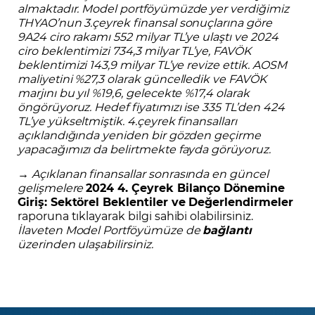
almaktadır. Model portföyümüzde yer verdiğimiz
THYAO’nun 3.çeyrek finansal sonuçlarına göre
9A24 ciro rakamı 552 milyar TL’ye ulaştı ve 2024
ciro beklentimizi 734,3 milyar TL’ye, FAVÖK
beklentimizi 143,9 milyar TL’ye revize ettik. AOSM
maliyetini %27,3 olarak güncelledik ve FAVÖK
marjını bu yıl %19,6, gelecekte %17,4 olarak
öngörüyoruz. Hedef fiyatımızı ise 335 TL’den 424
TL’ye yükseltmiştik. 4.çeyrek finansalları
açıklandığında yeniden bir gözden geçirme
yapacağımızı da belirtmekte fayda görüyoruz.
→
Açıklanan finansallar sonrasında en güncel
gelişmelere
2024 4. Çeyrek Bilanço Dönemine
Giriş: Sektörel Beklentiler ve Değerlendirmeler
raporuna tıklayarak bilgi sahibi olabilirsiniz.
İlaveten Model Portföyümüze de
bağlantı
üzerinden ulaşabilirsiniz.