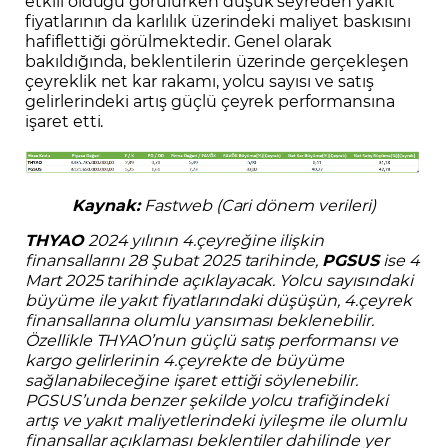
etkili olduğu görülürken düşük seyreden yakıt
fiyatlarının da karlılık üzerindeki maliyet baskısını
hafiflettiği görülmektedir. Genel olarak
bakıldığında, beklentilerin üzerinde gerçekleşen
çeyreklik net kar rakamı, yolcu sayısı ve satış
gelirlerindeki artış güçlü çeyrek performansına
işaret etti.
Kaynak:
Fastweb (Cari dönem verileri)
THYAO
2024 yılının 4.çeyreğine ilişkin
finansallarını 28 Şubat 2025 tarihinde,
PGSUS
ise 4
Mart 2025 tarihinde açıklayacak. Yolcu sayısındaki
büyüme ile yakıt fiyatlarındaki düşüşün, 4.çeyrek
finansallarına olumlu yansıması beklenebilir.
Özellikle THYAO’nun güçlü satış performansı ve
kargo gelirlerinin 4.çeyrekte de büyüme
sağlanabileceğine işaret ettiği söylenebilir.
PGSUS’unda benzer şekilde yolcu trafiğindeki
artış ve yakıt maliyetlerindeki iyileşme ile olumlu
finansallar açıklaması beklentiler dahilinde yer