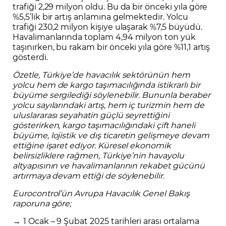
trafiği 2,29 milyon oldu. Bu da bir önceki yıla göre
%5,5’lik bir artış anlamına gelmektedir. Yolcu
trafiği 230,2 milyon kişiye ulaşarak %7,5 büyüdü.
Havalimanlarında toplam 4,94 milyon ton yük
taşınırken, bu rakam bir önceki yıla göre %11,1 artış
gösterdi.
Özetle, Türkiye’de havacılık sektörünün hem
yolcu hem de kargo taşımacılığında istikrarlı bir
büyüme sergilediği söylenebilir. Bununla beraber
yolcu sayılarındaki artış, hem iç turizmin hem de
uluslararası seyahatin güçlü seyrettiğini
gösterirken, kargo taşımacılığındaki çift haneli
büyüme, lojistik ve dış ticaretin gelişmeye devam
ettiğine işaret ediyor. Küresel ekonomik
belirsizliklere rağmen, Türkiye’nin havayolu
altyapısının ve havalimanlarının rekabet gücünü
artırmaya devam ettiği de söylenebilir.
Eurocontrol’ün Avrupa Havacılık Genel Bakış
raporuna göre;
→
1 Ocak – 9 Şubat 2025 tarihleri arası ortalama