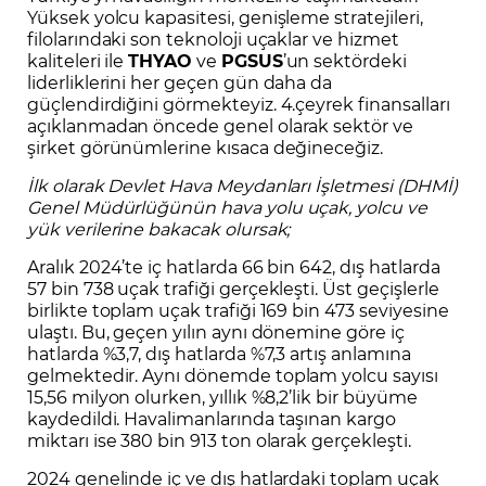
Yüksek yolcu kapasitesi, genişleme stratejileri,
filolarındaki son teknoloji uçaklar ve hizmet
kaliteleri ile
THYAO
ve
PGSUS
’un sektördeki
liderliklerini her geçen gün daha da
güçlendirdiğini görmekteyiz. 4.çeyrek finansalları
açıklanmadan öncede genel olarak sektör ve
şirket görünümlerine kısaca değineceğiz.
İlk olarak Devlet Hava Meydanları İşletmesi (DHMİ)
Genel Müdürlüğünün hava yolu uçak, yolcu ve
yük verilerine bakacak olursak;
Aralık 2024’te iç hatlarda 66 bin 642, dış hatlarda
57 bin 738 uçak trafiği gerçekleşti. Üst geçişlerle
birlikte toplam uçak trafiği 169 bin 473 seviyesine
ulaştı. Bu, geçen yılın aynı dönemine göre iç
hatlarda %3,7, dış hatlarda %7,3 artış anlamına
gelmektedir. Aynı dönemde toplam yolcu sayısı
15,56 milyon olurken, yıllık %8,2’lik bir büyüme
kaydedildi. Havalimanlarında taşınan kargo
miktarı ise 380 bin 913 ton olarak gerçekleşti.
2024 genelinde iç ve dış hatlardaki toplam uçak