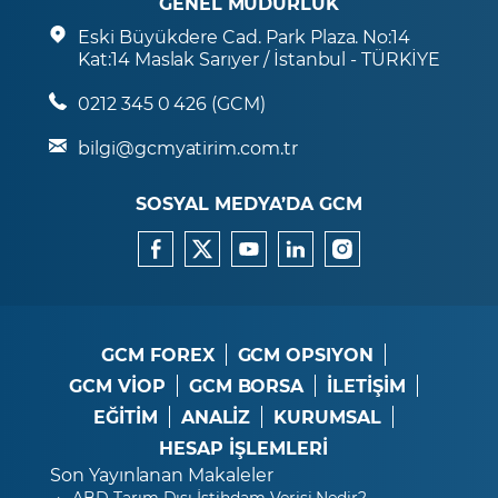
GENEL MÜDÜRLÜK
Eski Büyükdere Cad. Park Plaza. No:14
Kat:14 Maslak Sarıyer / İstanbul - TÜRKİYE
0212 345 0 426 (GCM)
bilgi@gcmyatirim.com.tr
SOSYAL MEDYA’DA GCM
GCM FOREX
GCM OPSIYON
GCM VİOP
GCM BORSA
İLETİŞİM
EĞİTİM
ANALİZ
KURUMSAL
HESAP İŞLEMLERİ
Son Yayınlanan Makaleler
ABD Tarım Dışı İstihdam Verisi Nedir?