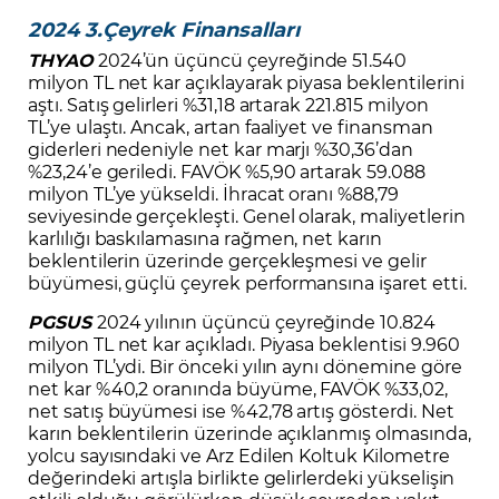
2024 3.Çeyrek Finansalları
THYAO
2024’ün üçüncü çeyreğinde 51.540
milyon TL net kar açıklayarak piyasa beklentilerini
aştı. Satış gelirleri %31,18 artarak 221.815 milyon
TL’ye ulaştı. Ancak, artan faaliyet ve finansman
giderleri nedeniyle net kar marjı %30,36’dan
%23,24’e geriledi. FAVÖK %5,90 artarak 59.088
milyon TL’ye yükseldi. İhracat oranı %88,79
seviyesinde gerçekleşti. Genel olarak, maliyetlerin
karlılığı baskılamasına rağmen, net karın
beklentilerin üzerinde gerçekleşmesi ve gelir
büyümesi, güçlü çeyrek performansına işaret etti.
PGSUS
2024 yılının üçüncü çeyreğinde 10.824
milyon TL net kar açıkladı. Piyasa beklentisi 9.960
milyon TL’ydi. Bir önceki yılın aynı dönemine göre
net kar %40,2 oranında büyüme, FAVÖK %33,02,
net satış büyümesi ise %42,78 artış gösterdi. Net
karın beklentilerin üzerinde açıklanmış olmasında,
yolcu sayısındaki ve Arz Edilen Koltuk Kilometre
değerindeki artışla birlikte gelirlerdeki yükselişin