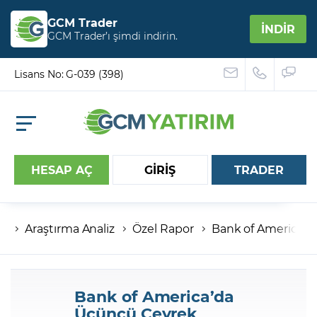
GCM Trader
İNDİR
GCM Trader’ı şimdi indirin.
Lisans No: G-039 (398)
HESAP AÇ
GİRİŞ
TRADER
Araştırma Analiz
Özel Rapor
Bank of America’d
Hesap numaranız
Şifreniz
Bank of America’da
Üçüncü Çeyrek