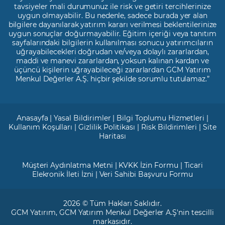
tavsiyeler mali durumunuz ile risk ve getiri tercihlerinize
uygun olmayabilir. Bu nedenle, sadece burada yer alan
bilgilere dayanılarak yatırım kararı verilmesi beklentilerinize
uygun sonuçlar doğurmayabilir. Eğitim içeriği veya tanıtım
sayfalarındaki bilgilerin kullanılması sonucu yatırımcıların
uğrayabilecekleri doğrudan ve/veya dolaylı zararlardan,
maddi ve manevi zararlardan, yoksun kalınan kardan ve
üçüncü kişilerin uğrayabileceği zararlardan GCM Yatırım
Menkul Değerler A.Ş. hiçbir şekilde sorumlu tutulamaz.”
Anasayfa
|
Yasal Bildirimler
|
Bilgi Toplumu Hizmetleri
|
Kullanım Koşulları
|
Gizlilik Politikası
|
Risk Bildirimleri
|
Site
Haritası
Müşteri Aydınlatma Metni
|
KVKK İzin Formu
|
Ticari
Elekronik İleti İzni
|
Veri Sahibi Başvuru Formu
2026 © Tüm Hakları Saklıdır.
GCM Yatırım
, GCM Yatırım Menkul Değerler A.Ş'nin tescilli
markasıdır.