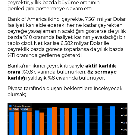
çeyrektir, yıllık bazda büyüme oranının
gerilediğini göstermeye devam etti.
Bank of America ikinci çeyrekte, 7,561 milyar Dolar
faaliyet karı elde ederek; her ne kadar çeyrekten
çeyreğe yavaşlamanın azaldığını gösterse de yıllık
bazda %10 oranında faaliyet karının yavaşladığı bir
tablo çizdi. Net kar ise 6,582 milyar Dolar ile
çeyreklik bazda görece toparlansa da yıllık bazda
%11 oranında gerileme gösterdi.
Banka’nın ikinci çeyrek itibariyle
aktif karlılık
oranı
%0,8 civarında bulunurken,
öz sermaye
karlılığı
yaklaşık %8 civarında bulunuyor.
Piyasa tarafında oluşan beklentilere inceleyecek
olursak;