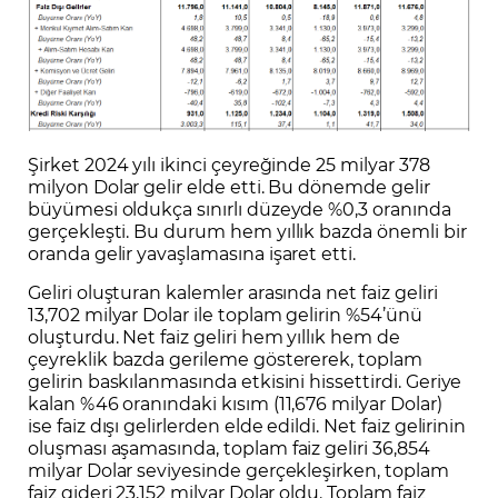
Şirket 2024 yılı ikinci çeyreğinde 25 milyar 378
milyon Dolar gelir elde etti. Bu dönemde gelir
büyümesi oldukça sınırlı düzeyde %0,3 oranında
gerçekleşti. Bu durum hem yıllık bazda önemli bir
oranda gelir yavaşlamasına işaret etti.
Geliri oluşturan kalemler arasında net faiz geliri
13,702 milyar Dolar ile toplam gelirin %54’ünü
oluşturdu. Net faiz geliri hem yıllık hem de
çeyreklik bazda gerileme göstererek, toplam
gelirin baskılanmasında etkisini hissettirdi. Geriye
kalan %46 oranındaki kısım (11,676 milyar Dolar)
ise faiz dışı gelirlerden elde edildi. Net faiz gelirinin
oluşması aşamasında, toplam faiz geliri 36,854
milyar Dolar seviyesinde gerçekleşirken, toplam
faiz gideri 23,152 milyar Dolar oldu. Toplam faiz