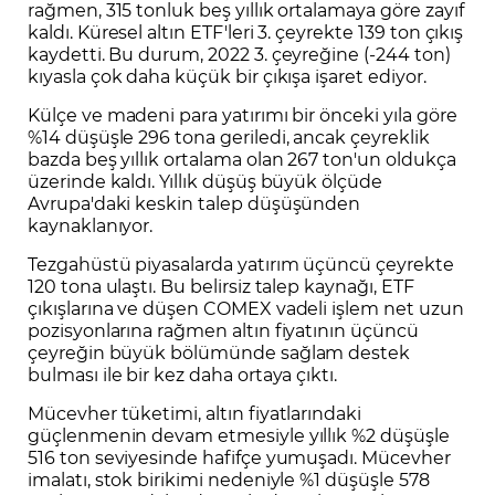
rağmen, 315 tonluk beş yıllık ortalamaya göre zayıf
kaldı. Küresel altın ETF'leri 3. çeyrekte 139 ton çıkış
kaydetti. Bu durum, 2022 3. çeyreğine (-244 ton)
kıyasla çok daha küçük bir çıkışa işaret ediyor.
Külçe ve madeni para yatırımı bir önceki yıla göre
%14 düşüşle 296 tona geriledi, ancak çeyreklik
bazda beş yıllık ortalama olan 267 ton'un oldukça
üzerinde kaldı. Yıllık düşüş büyük ölçüde
Avrupa'daki keskin talep düşüşünden
kaynaklanıyor.
Tezgahüstü piyasalarda yatırım üçüncü çeyrekte
120 tona ulaştı. Bu belirsiz talep kaynağı, ETF
çıkışlarına ve düşen COMEX vadeli işlem net uzun
pozisyonlarına rağmen altın fiyatının üçüncü
çeyreğin büyük bölümünde sağlam destek
bulması ile bir kez daha ortaya çıktı.
Mücevher tüketimi, altın fiyatlarındaki
güçlenmenin devam etmesiyle yıllık %2 düşüşle
516 ton seviyesinde hafifçe yumuşadı. Mücevher
imalatı, stok birikimi nedeniyle %1 düşüşle 578