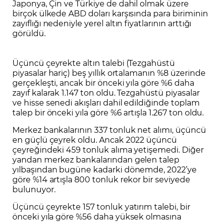
Japonya, Çin ve Türkiye de dahil olmak üzere
birçok ülkede ABD doları karşısında para biriminin
zayıflığı nedeniyle yerel altın fiyatlarının arttığı
görüldü.
Üçüncü çeyrekte altın talebi (Tezgahüstü
piyasalar hariç) beş yıllık ortalamanın %8 üzerinde
gerçekleşti, ancak bir önceki yıla göre %6 daha
zayıf kalarak 1.147 ton oldu. Tezgahüstü piyasalar
ve hisse senedi akışları dahil edildiğinde toplam
talep bir önceki yıla göre %6 artışla 1.267 ton oldu.
Merkez bankalarının 337 tonluk net alımı, üçüncü
en güçlü çeyrek oldu. Ancak 2022 üçüncü
çeyreğindeki 459 tonluk alıma yetişemedi. Diğer
yandan merkez bankalarından gelen talep
yılbaşından bugüne kadarki dönemde, 2022’ye
göre %14 artışla 800 tonluk rekor bir seviyede
bulunuyor.
Üçüncü çeyrekte 157 tonluk yatırım talebi, bir
önceki yıla göre %56 daha yüksek olmasına