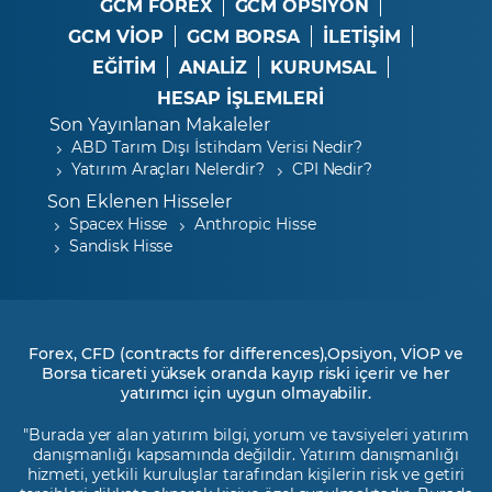
GCM FOREX
GCM OPSIYON
GCM VİOP
GCM BORSA
İLETİŞİM
EĞİTİM
ANALİZ
KURUMSAL
HESAP İŞLEMLERİ
Son Yayınlanan Makaleler
ABD Tarım Dışı İstihdam Verisi Nedir?
Yatırım Araçları Nelerdir?
CPI Nedir?
Son Eklenen Hisseler
Spacex Hisse
Anthropic Hisse
Sandisk Hisse
Forex, CFD (contracts for differences),Opsiyon, VİOP ve
Borsa ticareti yüksek oranda kayıp riski içerir ve her
yatırımcı için uygun olmayabilir.
"Burada yer alan yatırım bilgi, yorum ve tavsiyeleri yatırım
danışmanlığı kapsamında değildir. Yatırım danışmanlığı
hizmeti, yetkili kuruluşlar tarafından kişilerin risk ve getiri