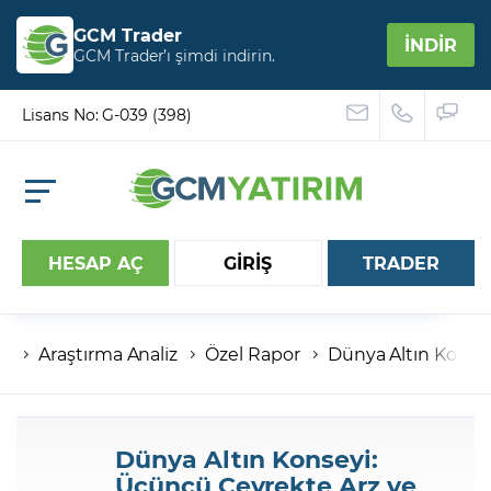
GCM Trader
İNDİR
GCM Trader’ı şimdi indirin.
Lisans No: G-039 (398)
HESAP AÇ
GİRİŞ
TRADER
Araştırma Analiz
Özel Rapor
Dünya Altın Konsey
Hesap numaranız
Şifreniz
Dünya Altın Konseyi:
Üçüncü Çeyrekte Arz ve