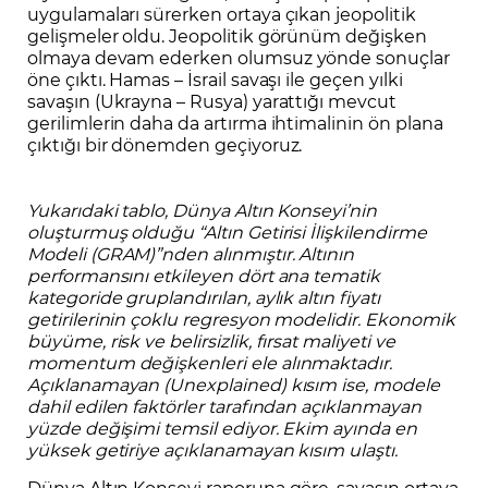
uygulamaları sürerken ortaya çıkan jeopolitik
gelişmeler oldu. Jeopolitik görünüm değişken
olmaya devam ederken olumsuz yönde sonuçlar
öne çıktı. Hamas – İsrail savaşı ile geçen yılki
savaşın (Ukrayna – Rusya) yarattığı mevcut
gerilimlerin daha da artırma ihtimalinin ön plana
çıktığı bir dönemden geçiyoruz.
Yukarıdaki tablo, Dünya Altın Konseyi’nin
oluşturmuş olduğu “Altın Getirisi İlişkilendirme
Modeli (GRAM)”nden alınmıştır. Altının
performansını etkileyen dört ana tematik
kategoride gruplandırılan, aylık altın fiyatı
getirilerinin çoklu regresyon modelidir. Ekonomik
büyüme, risk ve belirsizlik, fırsat maliyeti ve
momentum değişkenleri ele alınmaktadır.
Açıklanamayan (Unexplained) kısım ise, modele
dahil edilen faktörler tarafından açıklanmayan
yüzde değişimi temsil ediyor. Ekim ayında en
yüksek getiriye açıklanamayan kısım ulaştı.
Dünya Altın Konseyi raporuna göre, savaşın ortaya