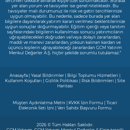
tercihleri dikkate alınarak kişiye özel sunulmaktadır. Burada
yer alan yorum ve tavsiyeler ise genel niteliktedir. Bu
tavsiyeler mali durumunuz ile risk ve getiri tercihlerinize
uygun olmayabilir. Bu nedenle, sadece burada yer alan
bilgilere dayanılarak yatırım kararı verilmesi beklentilerinize
uygun sonuçlar doğurmayabilir. Eğitim içeriği veya tanıtım
sayfalarındaki bilgilerin kullanılması sonucu yatırımcıların
uğrayabilecekleri doğrudan ve/veya dolaylı zararlardan,
maddi ve manevi zararlardan, yoksun kalınan kardan ve
üçüncü kişilerin uğrayabileceği zararlardan GCM Yatırım
Menkul Değerler A.Ş. hiçbir şekilde sorumlu tutulamaz.”
Anasayfa
|
Yasal Bildirimler
|
Bilgi Toplumu Hizmetleri
|
Kullanım Koşulları
|
Gizlilik Politikası
|
Risk Bildirimleri
|
Site
Haritası
Müşteri Aydınlatma Metni
|
KVKK İzin Formu
|
Ticari
Elekronik İleti İzni
|
Veri Sahibi Başvuru Formu
2026 © Tüm Hakları Saklıdır.
GCM Yatırım
, GCM Yatırım Menkul Değerler A.Ş'nin tescilli