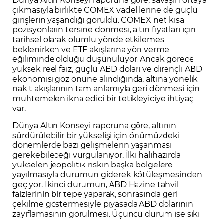
çıkmasıyla birlikte COMEX vadelilerine de güçlü
girişlerin yaşandığı görüldü. COMEX net kısa
pozisyonların tersine dönmesi, altın fiyatları için
tarihsel olarak olumlu yönde etkilemesi
beklenirken ve ETF akışlarına yön verme
eğiliminde olduğu düşünülüyor. Ancak görece
yüksek reel faiz, güçlü ABD doları ve dirençli ABD
ekonomisi göz önüne alındığında, altına yönelik
nakit akışlarının tam anlamıyla geri dönmesi için
muhtemelen ikna edici bir tetikleyiciye ihtiyaç
var.
Dünya Altın Konseyi raporuna göre, altının
sürdürülebilir bir yükselişi için önümüzdeki
dönemlerde bazı gelişmelerin yaşanması
gerekebileceği vurgulanıyor. İlki halihazırda
yükselen jeopolitik riskin başka bölgelere
yayılmasıyla durumun giderek kötüleşmesinden
geçiyor. İkinci durumun, ABD Hazine tahvil
faizlerinin bir tepe yaparak, sonrasında geri
çekilme göstermesiyle piyasada ABD dolarının
zayıflamasının görülmesi. Üçüncü durum ise sıkı