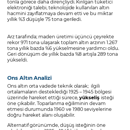
tonla görece daha dirençliydi. Kırılgan tüketici
elektroniği talebi, teknolojide kullanılan altın
hacmini zayıflatmaya devam etti ve bu miktar
yıllık %3 düşüşle 75 tona geriledi.
Arz tarafında; maden üretimi üçüncü çeyrekte
rekor 971 tona ulaşarak toplam altın arzının 1.267
tona yıllık bazda %6 yükselmesine yardımcı oldu.
Geri dönüşüm de yıllık bazda %8 artışla 289 tona
yükseldi.
Ons Altın Analizi
Ons altın orta vadede teknik olarak; ilgili
ortalamaların desteklediği 1925 – 1945 bölgesi
üzerinde hareket ettiği sürece,
yükseliş
isteği
öne çıkabilir. Toparlanma eğiliminin devam
etmesi durumunda 1960 ve 1980 seviyelerine
doğru hareket alanı oluşabilir.
Alternatif görünümde, düşüş isteğinin öne