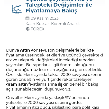
Talepteki Değişimler ile
Fiyatlamaya Bakış
Şifremi Unuttum
09 Kasım 2023
Kaan Kutsar
- Kıdemli Analist
FOREX
Dünya
Altın
Konseyi, son gelişmelerle birlikte
fiyatlama üzerindeki etkileri ve üçüncü çeyrekteki
arz ve talepteki değişimleri incelediği raporları
yayımladı. Bu raporlarla ilgili önemli olduğunu
düşündüğümüz kısımları aşağıdaki gibi özetledik.
Özellikle Ekim ayında tekrar 2000 seviyesi üzerini
gören ons altın ve yurtiçinde rekor tazeleyen
gram altın
fiyatlamalarına ilişkin genel bir bakış
açısı sunabileceğini düşünüyoruz.
Ons altın Ekim ayında yaklaşık %7 oranında
yükseliş ile 2000 seviyesi üzerini gördü.
Fiyatlamanın itici gücü, sıkılaştırıcı para politikası