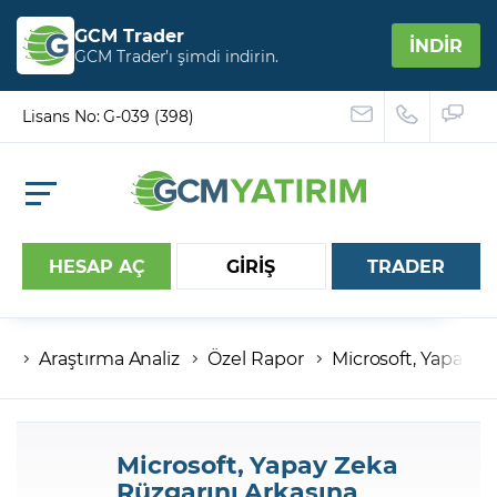
GCM Trader
İNDİR
GCM Trader’ı şimdi indirin.
Lisans No: G-039 (398)
HESAP AÇ
GİRİŞ
TRADER
Araştırma Analiz
Özel Rapor
Microsoft, Yapay Z
Hesap numaranız
Şifreniz
Microsoft, Yapay Zeka
Rüzgarını Arkasına