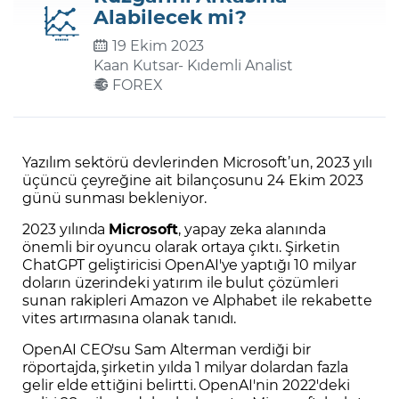
Alabilecek mi?
19 Ekim 2023
Şifremi Unuttum
Kaan Kutsar
- Kıdemli Analist
FOREX
Yazılım sektörü devlerinden Microsoft’un, 2023 yılı
üçüncü çeyreğine ait bilançosunu 24 Ekim 2023
günü sunması bekleniyor.
2023 yılında
Microsoft
, yapay zeka alanında
önemli bir oyuncu olarak ortaya çıktı. Şirketin
ChatGPT geliştiricisi OpenAI'ye yaptığı 10 milyar
doların üzerindeki yatırım ile bulut çözümleri
sunan rakipleri Amazon ve Alphabet ile rekabette
vites artırmasına olanak tanıdı.
OpenAI CEO'su Sam Alterman verdiği bir
röportajda, şirketin yılda 1 milyar dolardan fazla
gelir elde ettiğini belirtti. OpenAI'nin 2022'deki