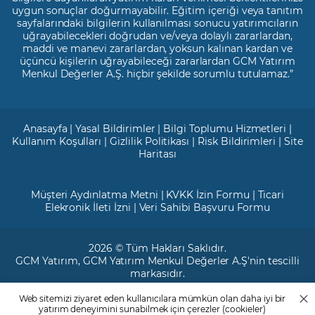
uygun sonuçlar doğurmayabilir. Eğitim içeriği veya tanıtım
sayfalarındaki bilgilerin kullanılması sonucu yatırımcıların
uğrayabilecekleri doğrudan ve/veya dolaylı zararlardan,
maddi ve manevi zararlardan, yoksun kalınan kardan ve
üçüncü kişilerin uğrayabileceği zararlardan GCM Yatırım
Menkul Değerler A.Ş. hiçbir şekilde sorumlu tutulamaz.”
Anasayfa
|
Yasal Bildirimler
|
Bilgi Toplumu Hizmetleri
|
Kullanım Koşulları
|
Gizlilik Politikası
|
Risk Bildirimleri
|
Site
Haritası
Müşteri Aydınlatma Metni
|
KVKK İzin Formu
|
Ticari
Elekronik İleti İzni
|
Veri Sahibi Başvuru Formu
2026 © Tüm Hakları Saklıdır.
GCM Yatırım
, GCM Yatırım Menkul Değerler A.Ş'nin tescilli
markasıdır.
Web sitemizi ziyaret eden kullanıcılara mümkün olan daha iyi bir
Ticari Sicil No: 799649
yatırım deneyimini sunabilmek için çerezler (cookieler)
Maslak V.D. : 3890707820