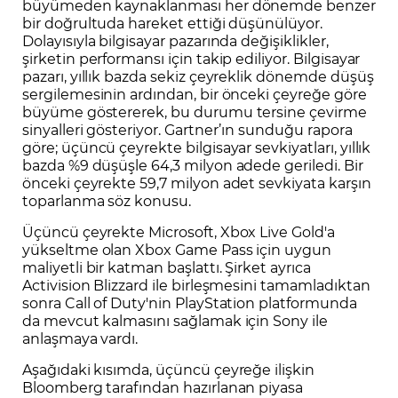
büyümeden kaynaklanması her dönemde benzer
bir doğrultuda hareket ettiği düşünülüyor.
Dolayısıyla bilgisayar pazarında değişiklikler,
şirketin performansı için takip ediliyor. Bilgisayar
pazarı, yıllık bazda sekiz çeyreklik dönemde düşüş
sergilemesinin ardından, bir önceki çeyreğe göre
büyüme göstererek, bu durumu tersine çevirme
sinyalleri gösteriyor. Gartner’ın sunduğu rapora
göre; üçüncü çeyrekte bilgisayar sevkiyatları, yıllık
bazda %9 düşüşle 64,3 milyon adede geriledi. Bir
önceki çeyrekte 59,7 milyon adet sevkiyata karşın
toparlanma söz konusu.
Üçüncü çeyrekte Microsoft, Xbox Live Gold'a
yükseltme olan Xbox Game Pass için uygun
maliyetli bir katman başlattı. Şirket ayrıca
Activision Blizzard ile birleşmesini tamamladıktan
sonra Call of Duty'nin PlayStation platformunda
da mevcut kalmasını sağlamak için Sony ile
anlaşmaya vardı.
Aşağıdaki kısımda, üçüncü çeyreğe ilişkin
Bloomberg tarafından hazırlanan piyasa