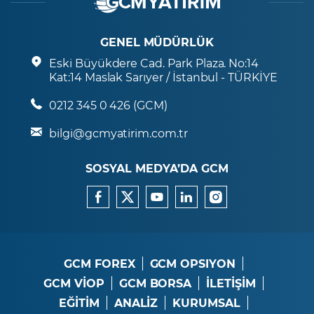
GENEL MÜDÜRLÜK
Eski Büyükdere Cad. Park Plaza. No:14
Kat:14 Maslak Sarıyer / İstanbul - TÜRKİYE
0212 345 0 426 (GCM)
bilgi@gcmyatirim.com.tr
SOSYAL MEDYA’DA GCM
GCM FOREX
GCM OPSIYON
GCM VİOP
GCM BORSA
İLETİŞİM
EĞİTİM
ANALİZ
KURUMSAL