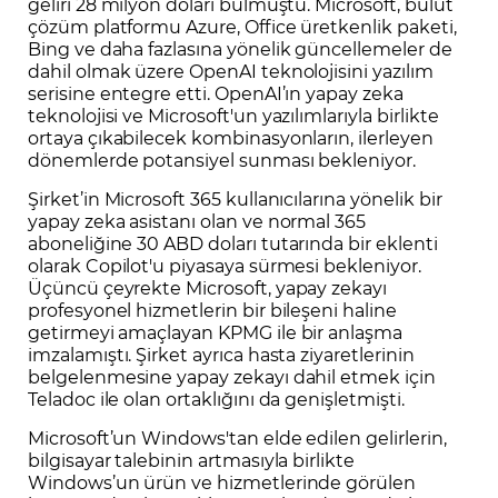
geliri 28 milyon doları bulmuştu. Microsoft, bulut
çözüm platformu Azure, Office üretkenlik paketi,
Bing ve daha fazlasına yönelik güncellemeler de
dahil olmak üzere OpenAI teknolojisini yazılım
serisine entegre etti. OpenAI’ın yapay zeka
teknolojisi ve Microsoft'un yazılımlarıyla birlikte
ortaya çıkabilecek kombinasyonların, ilerleyen
dönemlerde potansiyel sunması bekleniyor.
Şirket’in Microsoft 365 kullanıcılarına yönelik bir
yapay zeka asistanı olan ve normal 365
aboneliğine 30 ABD doları tutarında bir eklenti
olarak Copilot'u piyasaya sürmesi bekleniyor.
Üçüncü çeyrekte Microsoft, yapay zekayı
profesyonel hizmetlerin bir bileşeni haline
getirmeyi amaçlayan KPMG ile bir anlaşma
imzalamıştı. Şirket ayrıca hasta ziyaretlerinin
belgelenmesine yapay zekayı dahil etmek için
Teladoc ile olan ortaklığını da genişletmişti.
Microsoft’un Windows'tan elde edilen gelirlerin,
bilgisayar talebinin artmasıyla birlikte
Windows’un ürün ve hizmetlerinde görülen