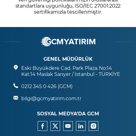
standartlara uygunluğu, ISO/IEC 27001:2022
sertifikamızla tescillenmiştir.
GENEL MÜDÜRLÜK
Eski Büyükdere Cad. Park Plaza. No:14
Kat:14 Maslak Sarıyer / İstanbul - TÜRKİYE
0212 345 0 426 (GCM)
bilgi@gcmyatirim.com.tr
SOSYAL MEDYA’DA GCM