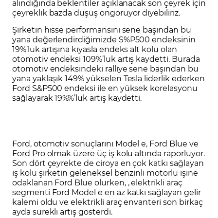
alındığında beklentiler açıklanacak son çeyrek için
çeyreklik bazda düşüş öngörüyor diyebiliriz.
Şirketin hisse performansını sene başından bu
yana değerlendirdiğimizde S%P500 endeksinin
19%’luk artışına kıyasla endeks alt kolu olan
otomotiv endeksi 109%’luk artış kaydetti. Burada
otomotiv endeksindeki ralliye sene başından bu
yana yaklaşık 149% yükselen Tesla liderlik ederken
Ford S&P500 endeksi ile en yüksek korelasyonu
sağlayarak 19%%’luk artış kaydetti.
Ford, otomotiv sonuçlarını Model e, Ford Blue ve
Ford Pro olmak üzere üç iş kolu altında raporluyor.
Son dört çeyrekte de ciroya en çok katkı sağlayan
iş kolu şirketin geleneksel benzinli motorlu işine
odaklanan Ford Blue olurken, , elektrikli araç
segmenti Ford Model e en az katkı sağlayan gelir
kalemi oldu ve elektrikli araç envanteri son birkaç
ayda sürekli artış gösterdi.