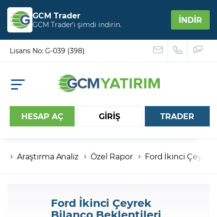
GCM Trader
İNDİR
GCM Trader’ı şimdi indirin.
Lisans No: G-039 (398)
HESAP AÇ
GİRİŞ
TRADER
Araştırma Analiz
Özel Rapor
Ford İkinci Çeyrek 
Hesap numaranız
Şifreniz
Ford İkinci Çeyrek
Bilanço Beklentileri