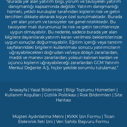
"Burada yer alan yatırım bilgi, yorum ve tavsiyeleri yatırım
danışmanlığı kapsamında değildir. Yatırım danışmanlığı
hizmeti, yetkili kuruluşlar tarafından kişilerin risk ve getiri
tercihleri dikkate alınarak kişiye özel sunulmaktadır. Burada
yer alan yorum ve tavsiyeler ise genel niteliktedir. Bu
tavsiyeler mali durumunuz ile risk ve getiri tercihlerinize
uygun olmayabilir. Bu nedenle, sadece burada yer alan
bilgilere dayanılarak yatırım kararı verilmesi beklentilerinize
uygun sonuçlar doğurmayabilir. Eğitim içeriği veya tanıtım
sayfalarındaki bilgilerin kullanılması sonucu yatırımcıların
uğrayabilecekleri doğrudan ve/veya dolaylı zararlardan,
maddi ve manevi zararlardan, yoksun kalınan kardan ve
üçüncü kişilerin uğrayabileceği zararlardan GCM Yatırım
Menkul Değerler A.Ş. hiçbir şekilde sorumlu tutulamaz.”
Anasayfa
|
Yasal Bildirimler
|
Bilgi Toplumu Hizmetleri
|
Kullanım Koşulları
|
Gizlilik Politikası
|
Risk Bildirimleri
|
Site
Haritası
Müşteri Aydınlatma Metni
|
KVKK İzin Formu
|
Ticari
Elekronik İleti İzni
|
Veri Sahibi Başvuru Formu