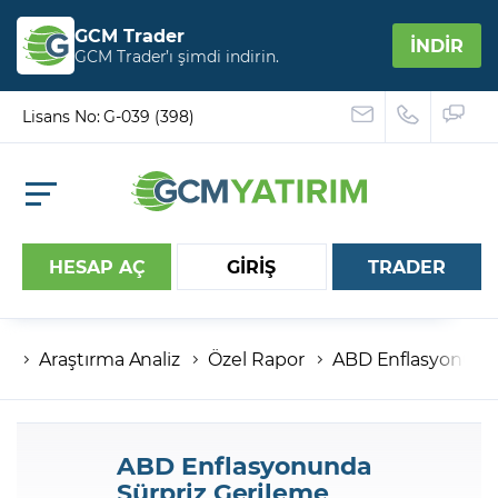
GCM Trader
İNDİR
GCM Trader’ı şimdi indirin.
Lisans No: G-039 (398)
HESAP AÇ
GİRİŞ
TRADER
Araştırma Analiz
Özel Rapor
ABD Enflasyonunda
Hesap numaranız
Şifreniz
ABD Enflasyonunda
Sürpriz Gerileme