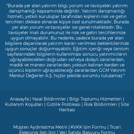
"Burada yer alan yatırım bilgi, yorum ve tavsiyeleri yatırım
danışmanlığı kapsamında değildir. Yatırım danışmanlığı
hizmeti, yetkili kuruluşlar tarafından kişilerin risk ve getiri
tercihleri dikkate alınarak kişiye özel sunulmaktadır. Burada
yer alan yorum ve tavsiyeler ise genel niteliktedir. Bu
tavsiyeler mali durumunuz ile risk ve getiri tercihlerinize
uygun olmayabilir. Bu nedenle, sadece burada yer alan
bilgilere dayanılarak yatırım kararı verilmesi beklentilerinize
uygun sonuçlar doğurmayabilir. Eğitim içeriği veya tanıtım
sayfalarındaki bilgilerin kullanılması sonucu yatırımcıların
uğrayabilecekleri doğrudan ve/veya dolaylı zararlardan,
maddi ve manevi zararlardan, yoksun kalınan kardan ve
üçüncü kişilerin uğrayabileceği zararlardan GCM Yatırım
Menkul Değerler A.Ş. hiçbir şekilde sorumlu tutulamaz.”
Anasayfa
|
Yasal Bildirimler
|
Bilgi Toplumu Hizmetleri
|
Kullanım Koşulları
|
Gizlilik Politikası
|
Risk Bildirimleri
|
Site
Haritası
Müşteri Aydınlatma Metni
|
KVKK İzin Formu
|
Ticari
Elekronik İleti İzni
|
Veri Sahibi Başvuru Formu