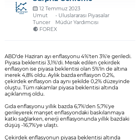
12 Temmuz 2023
Umut
- Uluslararası Piyasalar
Şifremi Unuttum
Tuncer
Müdür Yardımcısı
FOREX
ABD'de Haziran ayı enflasyonu 4%'ten 3%'e geriledi.
Piyasa beklentisi 3,1%'di. Merak edilen çekirdek
enflasyon ise piyasa beklentisi olan 5%'în de altına
inerek 4,8% oldu. Aylık bazda enflasyon 0,2%,
çekirdek enflasyon da aynı şekilde 0,2% düzeyinde
oluştu. Tüm rakamlar piyasa beklentisi altında
açıklanmış oldu.
Gıda enflasyonu yıllık bazda 6,7%'den 5,7%'ye
gerileyerek manşet enflasyondaki baskılanmaya
katkı sağlarken, enerji enflasyonunda yıllık bazdaki
düşüş -16,7%'ye ulaştı.
Çekirdek enflasyonun piyasa beklentisi altında