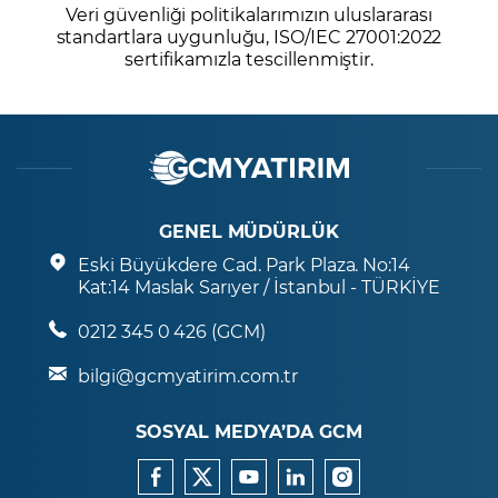
Veri güvenliği politikalarımızın uluslararası
standartlara uygunluğu, ISO/IEC 27001:2022
sertifikamızla tescillenmiştir.
GENEL MÜDÜRLÜK
Eski Büyükdere Cad. Park Plaza. No:14
Kat:14 Maslak Sarıyer / İstanbul - TÜRKİYE
0212 345 0 426 (GCM)
bilgi@gcmyatirim.com.tr
SOSYAL MEDYA’DA GCM