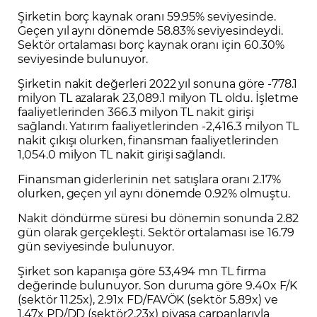
Şirketin borç kaynak oranı 59.95% seviyesinde.
Geçen yıl aynı dönemde 58.83% seviyesindeydi.
Sektör ortalaması borç kaynak oranı için 60.30%
seviyesinde bulunuyor.
Şirketin nakit değerleri 2022 yıl sonuna göre -778.1
milyon TL azalarak 23,089.1 milyon TL oldu. İşletme
faaliyetlerinden 366.3 milyon TL nakit girişi
sağlandı. Yatırım faaliyetlerinden -2,416.3 milyon TL
nakit çıkışı olurken, finansman faaliyetlerinden
1,054.0 milyon TL nakit girişi sağlandı.
Finansman giderlerinin net satışlara oranı 2.17%
olurken, geçen yıl aynı dönemde 0.92% olmuştu.
Nakit döndürme süresi bu dönemin sonunda 2.82
gün olarak gerçekleşti. Sektör ortalaması ise 16.79
gün seviyesinde bulunuyor.
Şirket son kapanışa göre 53,494 mn TL firma
değerinde bulunuyor. Son duruma göre 9.40x F/K
(sektör 11.25x), 2.91x FD/FAVÖK (sektör 5.89x) ve
1.47x PD/DD (sektör2.23x) piyasa çarpanlarıyla