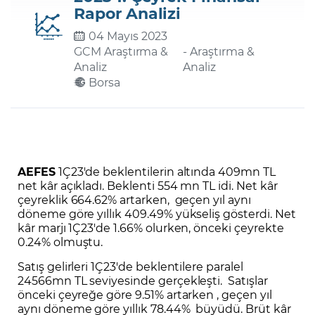
Rapor Analizi
04 Mayıs 2023
Şifremi Unuttum
GCM Araştırma &
- Araştırma &
Analiz
Analiz
Borsa
AEFES
1Ç23'de beklentilerin altında 409mn TL
net kâr açıkladı. Beklenti 554 mn TL idi. Net kâr
çeyreklik 664.62% artarken, geçen yıl aynı
döneme göre yıllık 409.49% yükseliş gösterdi. Net
kâr marjı 1Ç23'de 1.66% olurken, önceki çeyrekte
0.24% olmuştu.
Satış gelirleri 1Ç23'de beklentilere paralel
24566mn TL seviyesinde gerçekleşti. Satışlar
önceki çeyreğe göre 9.51% artarken , geçen yıl
aynı döneme göre yıllık 78.44% büyüdü. Brüt kâr