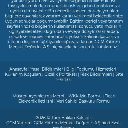
yer alan yorum ve tavsiyeler ise genel niteliktedir. Bu
tavsiyeler mali durumunuz ile risk ve getiri tercihlerinize
uygun olmayabilir. Bu nedenle, sadece burada yer alan
bilgilere dayanılarak yatırım kararı verilmesi beklentilerinize
uygun sonuçlar doğurmayabilir. Eğitim içeriği veya tanıtım
sayfalarındaki bilgilerin kullanılması sonucu yatırımcıların
uğrayabilecekleri doğrudan ve/veya dolaylı zararlardan,
maddi ve manevi zararlardan, yoksun kalınan kardan ve
üçüncü kişilerin uğrayabileceği zararlardan GCM Yatırım
Menkul Değerler A.Ş. hiçbir şekilde sorumlu tutulamaz.”
Anasayfa
|
Yasal Bildirimler
|
Bilgi Toplumu Hizmetleri
|
Kullanım Koşulları
|
Gizlilik Politikası
|
Risk Bildirimleri
|
Site
Haritası
Müşteri Aydınlatma Metni
|
KVKK İzin Formu
|
Ticari
Elekronik İleti İzni
|
Veri Sahibi Başvuru Formu
2026 © Tüm Hakları Saklıdır.
GCM Yatırım
, GCM Yatırım Menkul Değerler A.Ş'nin tescilli
markasıdır.