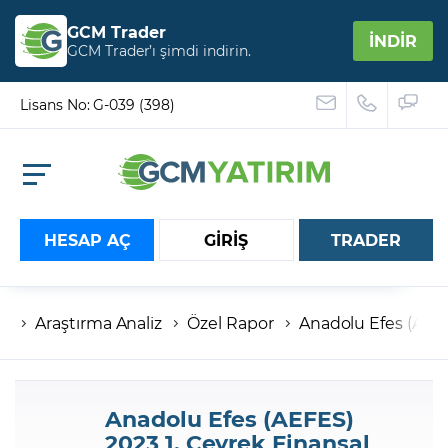
GCM Trader
İNDİR
GCM Trader’ı şimdi indirin.
Lisans No: G-039 (398)
HESAP AÇ
GİRİŞ
TRADER
Araştırma Analiz
Özel Rapor
Anadolu Efes (AEFE
Hesap numaranız
Şifreniz
Anadolu Efes (AEFES)
2023 1. Çeyrek Finansal