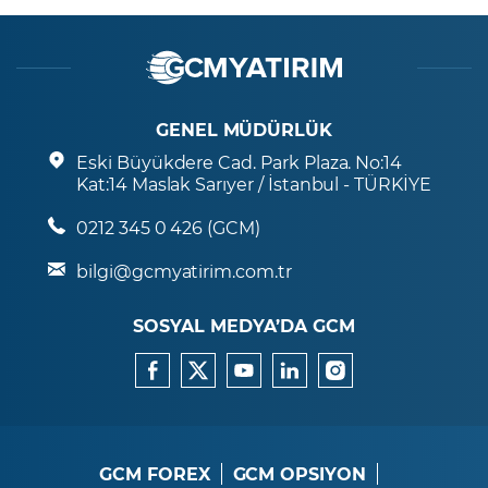
GENEL MÜDÜRLÜK
Eski Büyükdere Cad. Park Plaza. No:14
Kat:14 Maslak Sarıyer / İstanbul - TÜRKİYE
0212 345 0 426 (GCM)
bilgi@gcmyatirim.com.tr
SOSYAL MEDYA’DA GCM
GCM FOREX
GCM OPSIYON