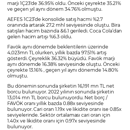
marjı 1Ç23'de 36.95% oldu. Önceki çeyrekte 35.21%
ve geçen yıl aynı dönem 34.76% olmuştu.
AEFES 1C23’de konsolide satış hacmi %2.7
oranında artarak 27.2 mhl seviyesinde oluştu. Bira
satışları hacim bazında &6.1 geriledi. Coca Cola’dan
gelen hacim artışı %6.3 oldu.
Favök aynı dönemde beklentilerin üzerinde
4,023mn TL olurken, yıllık bazda 97.51% artış
gösterdi. Çeyreklik 36.32% büyüdü. Favök marjı
aynı dönemde 16.38% seviyesinde oluştu. Önceki
çeyrekte 13.16% , geçen yıl aynı dönemde 14.80%
olmuştu.
Bu dönemin sonunda şirketin 16,191 mn TL net
borcu bulunuyor. 2022 yılının sonunda şirketin
13,014 mn TL borcu bulunuyordu. Net borç /
FAVÖK oranı yıllık bazda 0.88x seviyesinde
bulunuyor. Cari oran 1.19x ve likidite oranı ise 0.85x
seviyelerinde. Sektör ortalaması cari oran için
1.40x ve likidite oranı için 0.97x seviyesinde
bulunuyor.