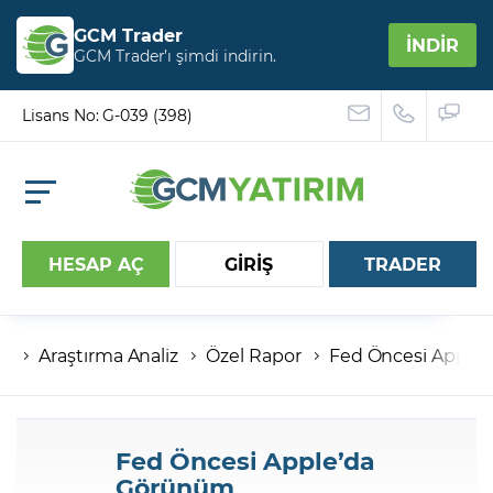
GCM Trader
İNDİR
GCM Trader’ı şimdi indirin.
Lisans No: G-039 (398)
HESAP AÇ
GİRİŞ
TRADER
Araştırma Analiz
Özel Rapor
Fed Öncesi Apple
Hesap numaranız
Şifreniz
Fed Öncesi Apple’da
Görünüm