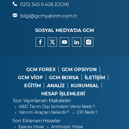
0212 345 0 426 (GCM)
bilgi@gcmyatirim.com.tr
SOSYAL MEDYA’DA GCM
GCM FOREX
GCM OPSIYON
GCM VİOP
GCM BORSA
İLETİŞİM
EĞİTİM
ANALİZ
KURUMSAL
HESAP İŞLEMLERİ
Son Yayınlanan Makaleler
ABD Tarım Dışı İstihdam Verisi Nedir?
Yatırım Araçları Nelerdir?
CPI Nedir?
Son Eklenen Hisseler
Spacex Hisse
Anthropic Hisse