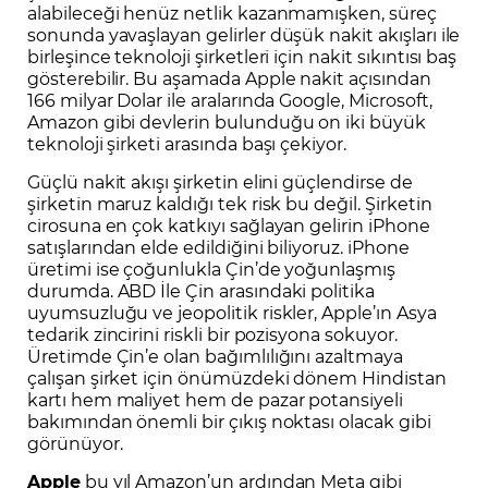
alabileceği henüz netlik kazanmamışken, süreç
sonunda yavaşlayan gelirler düşük nakit akışları ile
birleşince teknoloji şirketleri için nakit sıkıntısı baş
gösterebilir. Bu aşamada Apple nakit açısından
166 milyar Dolar ile aralarında Google, Microsoft,
Amazon gibi devlerin bulunduğu on iki büyük
teknoloji şirketi arasında başı çekiyor.
Güçlü nakit akışı şirketin elini güçlendirse de
şirketin maruz kaldığı tek risk bu değil. Şirketin
cirosuna en çok katkıyı sağlayan gelirin iPhone
satışlarından elde edildiğini biliyoruz. iPhone
üretimi ise çoğunlukla Çin’de yoğunlaşmış
durumda. ABD İle Çin arasındaki politika
uyumsuzluğu ve jeopolitik riskler, Apple’ın Asya
tedarik zincirini riskli bir pozisyona sokuyor.
Üretimde Çin’e olan bağımlılığını azaltmaya
çalışan şirket için önümüzdeki dönem Hindistan
kartı hem maliyet hem de pazar potansiyeli
bakımından önemli bir çıkış noktası olacak gibi
görünüyor.
Apple
bu yıl Amazon’un ardından Meta gibi