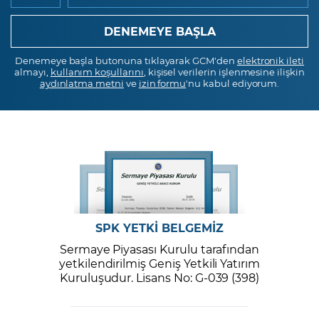
Denemeye başla butonuna tıklayarak GCM'den
elektronik ileti
almayı,
kullanım koşullarını
, kişisel verilerin işlenmesine ilişkin
aydınlatma metni
ve
izin formu
'nu kabul ediyorum.
SPK YETKİ BELGEMİZ
Sermaye Piyasası Kurulu tarafından
yetkilendirilmiş Geniş Yetkili Yatırım
Kuruluşudur. Lisans No: G-039 (398)