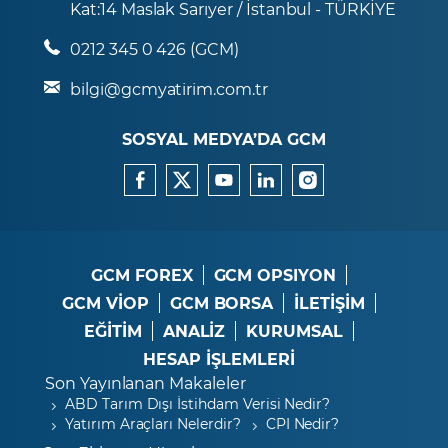
Kat:14 Maslak Sarıyer / İstanbul - TÜRKİYE
0212 345 0 426 (GCM)
bilgi@gcmyatirim.com.tr
SOSYAL MEDYA’DA GCM
GCM FOREX
GCM OPSIYON
GCM VİOP
GCM BORSA
İLETİŞİM
EĞİTİM
ANALİZ
KURUMSAL
HESAP İŞLEMLERİ
Son Yayınlanan Makaleler
ABD Tarım Dışı İstihdam Verisi Nedir?
Yatırım Araçları Nelerdir?
CPI Nedir?