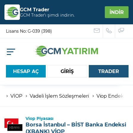
GCM Trader
İNDİR
GCM Trader’ı şimdi indirin.
Lisans No: G-039 (398)
HESAP AÇ
GİRİŞ
TRADER
VİOP
Vadeli İşlem Sözleşmeleri
Viop Endeksler
Hesap numaranız
Şifreniz
Viop Piyasası
Borsa İstanbul – BİST Banka Endeksi
(XBANK) VİOP