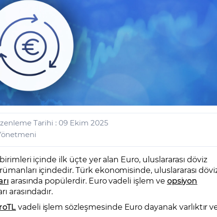
CFD Nedir?
İşlem Koşulları
Rollover Tarih ve Ko
 Bilanço Takvimi
Ekonomik Takvim
Analiz Asistan
Eğitim Kitapları
Finansal Okur Yazarlık
 Transferi
Sıkça Sorulan Sorular
Site Haritası
orularla Borsa
Borsa İşlem Koşulları
Canlı Fiyat
MT4 Eğitim Videoları
GCM MT5 Eğitim Videoları
üzenleme Tarihi : 09 Ekim 2025
 Yönetmeni
rimleri içinde ilk üçte yer alan Euro, uluslararası döviz
ümanları içindedir. Türk ekonomisinde, uluslararası dövi
arı
arasında popülerdir. Euro vadeli işlem ve
opsiyon
rı arasındadır.
roTL
vadeli işlem sözleşmesinde Euro dayanak varlıktır v