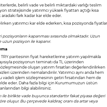
terlerde, belirli vade ve belirli miktardaki varlığı teslim
n stratejisinde yatırımcı yüksek fiyattan açtığı kısa
aradaki fark kadar kar elde eder.
lirken yatırımcı kar elde ederken, kısa pozisyonda fiyatla
ri pozisyonların kapanması sırasında olmaktadır. Uzun
e uzun pozisyon ile kapanır.
nema
Y paritesinin fiyat hareketlerine yatırım yapılmakla
olayısıyla pozisyonun teminatı da TL üzerinden
zleşmesinde oluşan yatırım fırsatları değerlendirilirken
zleri üzerinden nemalandırılır. Yatırımcı aynı anda hem
 vadeli işlem sözleşmesinin getiri fırsatından hem de
lde eder. Daha fazla bilgi için Kurumumuzun üstün
arından bilgi alabilirsiniz.
ile birlikte vade buyunca standarttır fakat piyasa değeri
öre oluşur. Bu çerçevede kaldıraç oranı da artar veya