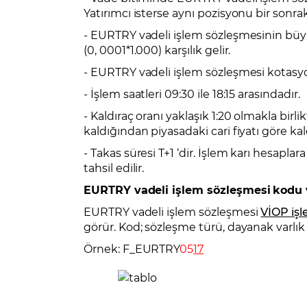
Yatırımcı isterse aynı pozisyonu bir sonrak
- EURTRY vadeli işlem sözleşmesinin büy
(0, 0001*1.000) karşılık gelir.
- EURTRY vadeli işlem sözleşmesi kotasyon
- İşlem saatleri 09:30 ile 18:15 arasındadır.
- Kaldıraç oranı yaklaşık 1:20 olmakla bir
kaldığından piyasadaki cari fiyatı göre ka
- Takas süresi T+1 ‘dir. İşlem karı hesapl
tahsil edilir.
EURTRY vadeli işlem sözleşmesi
kodu 
EURTRY vadeli işlem sözleşmesi
VİOP iş
görür. Kod; sözleşme türü, dayanak varlık ko
Örnek: F_EURTRY
05
17