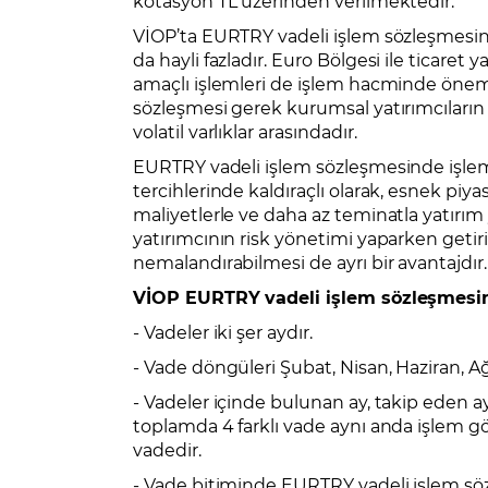
kotasyon TL üzerinden verilmektedir.
VİOP’ta EURTRY vadeli işlem sözleşmesinde
da hayli fazladır. Euro Bölgesi ile ticaret
amaçlı işlemleri de işlem hacminde öneml
sözleşmesi gerek kurumsal yatırımcıların 
volatil varlıklar arasındadır.
EURTRY vadeli işlem sözleşmesinde işlem 
tercihlerinde kaldıraçlı olarak, esnek piy
maliyetlerle ve daha az teminatla yatırım
yatırımcının risk yönetimi yaparken getiri
nemalandırabilmesi de ayrı bir avantajdır.
VİOP EURTRY vadeli işlem sözleşmesine
- Vadeler iki şer aydır.
- Vade döngüleri Şubat, Nisan, Haziran, Ağ
- Vadeler içinde bulunan ay, takip eden ay,
toplamda 4 farklı vade aynı anda işlem gö
vadedir.
- Vade bitiminde EURTRY vadeli işlem söz