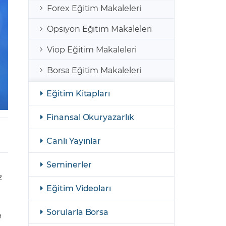
şulları
Yasal Bildirimler
Forex Eğitim Makaleleri
Finansal Araçlar
Opsiyon Eğitim Makaleleri
GCM Borsa Trader Eğitim Videoları
Viop Eğitim Makaleleri
Borsa Eğitim Makaleleri
Eğitim Kitapları
Finansal Okuryazarlık
Canlı Yayınlar
Seminerler
z
Eğitim Videoları
Sorularla Borsa
e