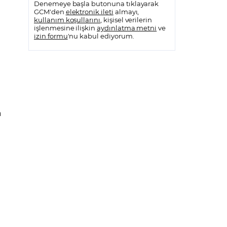
Denemeye başla butonuna tıklayarak
GCM'den
elektronik ileti
almayı,
kullanım koşullarını
, kişisel verilerin
işlenmesine ilişkin
aydınlatma metni
ve
izin formu
'nu kabul ediyorum.
a