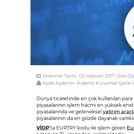
Zarar Olasılığınız
Forex Nedir?
İŞLEM PLATFORMLARI
Yurt Dışı Bilanço Takvimi
Yurt İçi
Sorularla Borsa
Finans Sözlüğü
Yasal Bildirimler
Para Güvenliği ve
Borsa Nedir
Model Portföy
S
GCM Trader Eğitim Videoları
GCM 
Eklenme Tarihi : 02 Haziran 2017 | Son D
Aysel Aydemir
- Kıdemli Kurumsal İçerik
Dünya ticaretinde en çok kullanılan para bi
piyasalarının işlem hacmi en yüksek enstr
piyasalarında ve geleneksel
yatırım araçl
piyasalarının da en gözde dayanak varlıkla
VİOP
’ta EURTRY kodu ile işlem gören
Eu