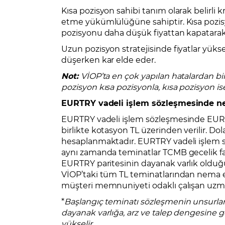
Kısa pozisyon sahibi tanım olarak belirli kri
etme yükümlülüğüne sahiptir. Kısa pozisyo
pozisyonu daha düşük fiyattan kapatarak 
Uzun pozisyon stratejisinde fiyatlar yükse
düşerken kar elde eder.
Not:
VİOP’ta en çok yapılan hatalardan bi
pozisyon kısa pozisyonla, kısa pozisyon is
EURTRY vadeli işlem sözleşmesinde 
EURTRY vadeli işlem sözleşmesinde EUR TR
birlikte kotasyon TL üzerinden verilir. D
hesaplanmaktadır. EURTRY vadeli işlem sö
aynı zamanda teminatlar TCMB gecelik fai
EURTRY paritesinin dayanak varlık olduğu
VİOP’taki tüm TL teminatlarından nema e
müşteri memnuniyeti odaklı çalışan uzmanl
*
Başlangıç teminatı sözleşmenin unsurları 
dayanak varlığa, arz ve talep dengesine g
yükselir.