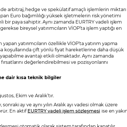
 arbitraj, hedge ve spekülatif amaçlı işlemlerin miktarı
 yapan Euro bağımlılığı yüksek işletmelerin risk yönetimi
i bir paya sahiptir. Aynı zamanda EURTRY vadeli işlem
gerekse bireysel yatırımcıların VİOP’ta işlem yaptığı en
yapan yatırımcıların özellikle VİOP’ta yatırım yapma
asa koşullarında çift yönlü fiyat hareketlerine daha düşük
 yapabilme avantajı etkili olmaktadır. Aynı zamanda
 fırsatlarını değerlendirebilmesi ve pozisyonlarını
 dair kısa teknik bilgiler
ustos, Ekim ve Aralık’tır.
 sonraki ay ve aynı yılın Aralık ayı vadesi olmak üzere
rür. En aktif
EURTRY vadeli işlem sözleşmesi
ise en yakı
leşmesi otomatik olarak sistem tarafından kapatılır.