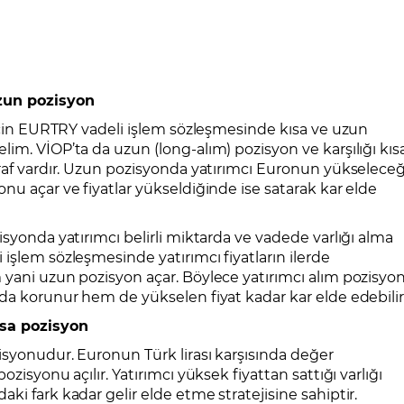
zun pozisyon
 için EURTRY vadeli işlem sözleşmesinde kısa ve uzun
im. VİOP’ta da uzun (long-alım) pozisyon ve karşılığı kıs
araf vardır. Uzun pozisyonda yatırımcı Euronun yükseleceğ
nu açar ve fiyatlar yükseldiğinde ise satarak kar elde
isyonda yatırımcı belirli miktarda ve vadede varlığı alma
işlem sözleşmesinde yatırımcı fiyatların ilerde
 yani uzun pozisyon açar. Böylece yatırımcı alım pozisyo
da korunur hem de yükselen fiyat kadar kar elde edebilir
sa pozisyon
isyonudur. Euronun Türk lirası karşısında değer
zisyonu açılır. Yatırımcı yüksek fiyattan sattığı varlığı
ki fark kadar gelir elde etme stratejisine sahiptir.