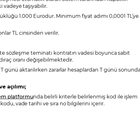
i vadeye taşıyabilir.
üklüğü 1.000 Eurodur. Minimum fiyat adımı 0,0001 TL’ye
lar TL cinsinden verilir.
likte sözleşme teminatı kontratın vadesi boyunca sabit
ldıraç oranı değişebilmektedir.
ara T günü aktarılırken zararlar hesaplardan T günü sonund
ve açılımı;
lem platformu
nda belirli kriterle belirlenmiş kod ile işlem
du, vade tarihi ve sıra no bilgilerini içerir.