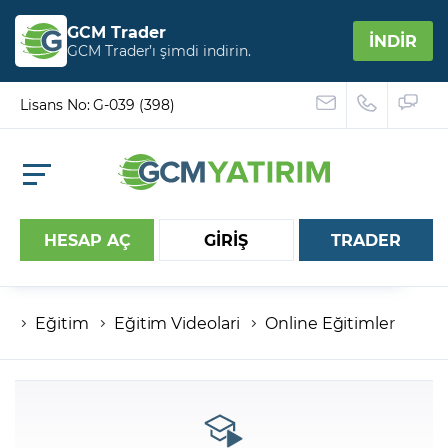
GCM Trader
İNDİR
GCM Trader’ı şimdi indirin.
Lisans No: G-039 (398)
HESAP AÇ
GİRİŞ
TRADER
Eğitim
Eğitim Videolari
Online Eğitimler
Hesap numaranız
Şifreniz