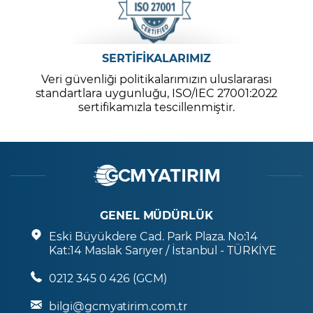
SERTİFİKALARIMIZ
Veri güvenliği politikalarımızın uluslararası
standartlara uygunluğu, ISO/IEC 27001:2022
sertifikamızla tescillenmiştir.
GENEL MÜDÜRLÜK
Eski Büyükdere Cad. Park Plaza. No:14
Kat:14 Maslak Sarıyer / İstanbul - TÜRKİYE
0212 345 0 426 (GCM)
bilgi@gcmyatirim.com.tr