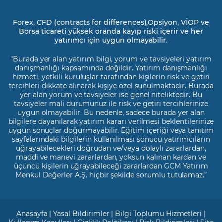
Forex, CFD (contracts for differences),Opsiyon, VİOP ve
Borsa ticareti yüksek oranda kayıp riski içerir ve her
yatırımcı için uygun olmayabilir.
"Burada yer alan yatırım bilgi, yorum ve tavsiyeleri yatırım
danışmanlığı kapsamında değildir. Yatırım danışmanlığı
hizmeti, yetkili kuruluşlar tarafından kişilerin risk ve getiri
tercihleri dikkate alınarak kişiye özel sunulmaktadır. Burada
yer alan yorum ve tavsiyeler ise genel niteliktedir. Bu
tavsiyeler mali durumunuz ile risk ve getiri tercihlerinize
uygun olmayabilir. Bu nedenle, sadece burada yer alan
bilgilere dayanılarak yatırım kararı verilmesi beklentilerinize
uygun sonuçlar doğurmayabilir. Eğitim içeriği veya tanıtım
sayfalarındaki bilgilerin kullanılması sonucu yatırımcıların
uğrayabilecekleri doğrudan ve/veya dolaylı zararlardan,
maddi ve manevi zararlardan, yoksun kalınan kardan ve
üçüncü kişilerin uğrayabileceği zararlardan GCM Yatırım
Menkul Değerler A.Ş. hiçbir şekilde sorumlu tutulamaz.”
Anasayfa
|
Yasal Bildirimler
|
Bilgi Toplumu Hizmetleri
|