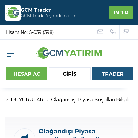
GCM Trader
İNDİR
GCM Trader’ı şimdi indirin.
Lisans No: G-039 (398)
HESAP AÇ
GİRİŞ
TRADER
DUYURULAR
Olağandışı Piyasa Koşulları Bilgilen
Hesap numaranız
Şifreniz
Olağandışı Piyasa