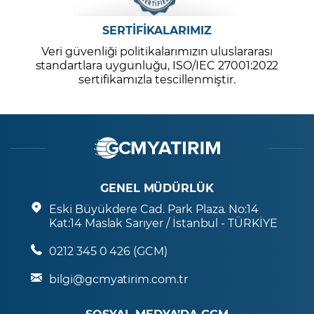
SERTİFİKALARIMIZ
Veri güvenliği politikalarımızın uluslararası
standartlara uygunluğu, ISO/IEC 27001:2022
sertifikamızla tescillenmiştir.
GENEL MÜDÜRLÜK
Eski Büyükdere Cad. Park Plaza. No:14
Kat:14 Maslak Sarıyer / İstanbul - TÜRKİYE
0212 345 0 426 (GCM)
bilgi@gcmyatirim.com.tr
SOSYAL MEDYA’DA GCM