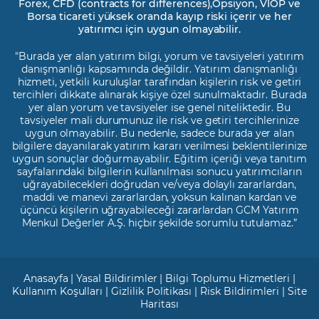
Forex, CFD (contracts for differences),Opsiyon, VİOP ve
Borsa ticareti yüksek oranda kayıp riski içerir ve her
yatırımcı için uygun olmayabilir.
"Burada yer alan yatırım bilgi, yorum ve tavsiyeleri yatırım
danışmanlığı kapsamında değildir. Yatırım danışmanlığı
hizmeti, yetkili kuruluşlar tarafından kişilerin risk ve getiri
tercihleri dikkate alınarak kişiye özel sunulmaktadır. Burada
yer alan yorum ve tavsiyeler ise genel niteliktedir. Bu
tavsiyeler mali durumunuz ile risk ve getiri tercihlerinize
uygun olmayabilir. Bu nedenle, sadece burada yer alan
bilgilere dayanılarak yatırım kararı verilmesi beklentilerinize
uygun sonuçlar doğurmayabilir. Eğitim içeriği veya tanıtım
sayfalarındaki bilgilerin kullanılması sonucu yatırımcıların
uğrayabilecekleri doğrudan ve/veya dolaylı zararlardan,
maddi ve manevi zararlardan, yoksun kalınan kardan ve
üçüncü kişilerin uğrayabileceği zararlardan GCM Yatırım
Menkul Değerler A.Ş. hiçbir şekilde sorumlu tutulamaz.”
Anasayfa
|
Yasal Bildirimler
|
Bilgi Toplumu Hizmetleri
|
Kullanım Koşulları
|
Gizlilik Politikası
|
Risk Bildirimleri
|
Site
Haritası