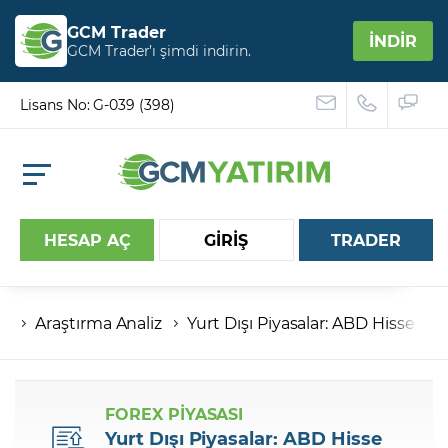
GCM Trader
İNDİR
GCM Trader’ı şimdi indirin.
Lisans No: G-039 (398)
HESAP AÇ
GİRİŞ
TRADER
Araştırma Analiz
Yurt Dışı Piyasalar: ABD Hisse ve
Hesap numaranız
Şifreniz
FOREX PİYASASI
Yurt Dışı Piyasalar: ABD Hisse