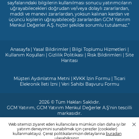
sayfalarındaki bilgilerin kullanılması sonucu yatırımcıların
uğrayabilecekleri doğrudan ve/veya dolaylı zararlardan,
maddi ve manevi zararlardan, yoksun kalınan kardan ve
üçüncü kişilerin uğrayabileceği zararlardan GCM Yatırım
Menkul Değerler A.Ş. hiçbir şekilde sorumlu tutulamaz.”
Anasayfa
|
Yasal Bildirimler
|
Bilgi Toplumu Hizmetleri
|
Kullanım Koşulları
|
Gizlilik Politikası
|
Risk Bildirimleri
|
Site
Haritası
Müşteri Aydınlatma Metni
|
KVKK İzin Formu
|
Ticari
Elekronik İleti İzni
|
Veri Sahibi Başvuru Formu
2026 © Tüm Hakları Saklıdır.
GCM Yatırım
, GCM Yatırım Menkul Değerler A.Ş'nin tescilli
markasıdır.
Web sitemizi ziyaret eden kullanıcılara mümkün olan daha iyi bir
Ticari Sicil No: 799649
yatırım deneyimini sunabilmek için çerezler (cookieler)
Maslak V.D. : 3890707820
kullanmaktayız. Çerez politikalarımızın detaylarına
buradan
Mersis No: 0389070782000015
ulaşabilirsiniz.