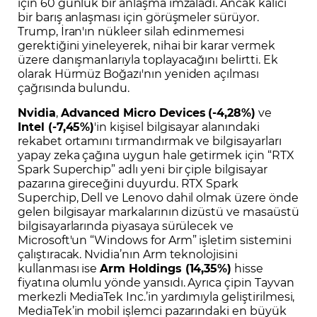
için 60 günlük bir anlaşma imzaladı. Ancak kalıcı
bir barış anlaşması için görüşmeler sürüyor.
Trump, İran'ın nükleer silah edinmemesi
gerektiğini yineleyerek, nihai bir karar vermek
üzere danışmanlarıyla toplayacağını belirtti. Ek
olarak Hürmüz Boğazı'nın yeniden açılması
çağrısında bulundu.
Nvidia
,
Advanced Micro Devices
(-4,28%)
ve
Intel (-7,45%)
'in kişisel bilgisayar alanındaki
rekabet ortamını tırmandırmak ve bilgisayarları
yapay zeka çağına uygun hale getirmek için “RTX
Spark Superchip” adlı yeni bir çiple bilgisayar
pazarına gireceğini duyurdu. RTX Spark
Superchip, Dell ve Lenovo dahil olmak üzere önde
gelen bilgisayar markalarının dizüstü ve masaüstü
bilgisayarlarında piyasaya sürülecek ve
Microsoft'un “Windows for Arm” işletim sistemini
çalıştıracak. Nvidia’nın Arm teknolojisini
kullanması ise
Arm Holdings (14,35%)
hisse
fiyatına olumlu yönde yansıdı. Ayrıca çipin Tayvan
merkezli MediaTek Inc.’in yardımıyla geliştirilmesi,
MediaTek’in mobil işlemci pazarındaki en büyük