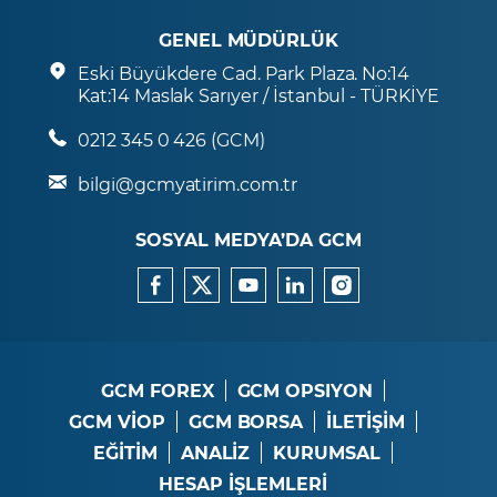
GENEL MÜDÜRLÜK
Eski Büyükdere Cad. Park Plaza. No:14
Kat:14 Maslak Sarıyer / İstanbul - TÜRKİYE
0212 345 0 426 (GCM)
bilgi@gcmyatirim.com.tr
SOSYAL MEDYA’DA GCM
GCM FOREX
GCM OPSIYON
GCM VİOP
GCM BORSA
İLETİŞİM
EĞİTİM
ANALİZ
KURUMSAL
HESAP İŞLEMLERİ