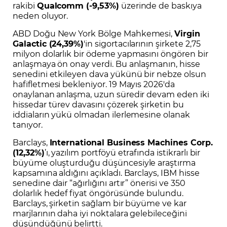
rakibi
Qualcomm (-9,53%)
üzerinde de baskıya
neden oluyor.
ABD Doğu New York Bölge Mahkemesi,
Virgin
Galactic (24,39%)
'in sigortacılarının şirkete 2,75
milyon dolarlık bir ödeme yapmasını öngören bir
anlaşmaya ön onay verdi. Bu anlaşmanın, hisse
senedini etkileyen dava yükünü bir nebze olsun
hafifletmesi bekleniyor. 19 Mayıs 2026'da
onaylanan anlaşma, uzun süredir devam eden iki
hissedar türev davasını çözerek şirketin bu
iddiaların yükü olmadan ilerlemesine olanak
tanıyor.
Barclays,
International Business Machines Corp.
(12,32%)
’ı, yazılım portföyü etrafında istikrarlı bir
büyüme oluşturduğu düşüncesiyle araştırma
kapsamına aldığını açıkladı. Barclays, IBM hisse
senedine dair “ağırlığını artır” önerisi ve 350
dolarlık hedef fiyat öngörüsünde bulundu.
Barclays, şirketin sağlam bir büyüme ve kar
marjlarının daha iyi noktalara gelebileceğini
düşündüğünü belirtti.