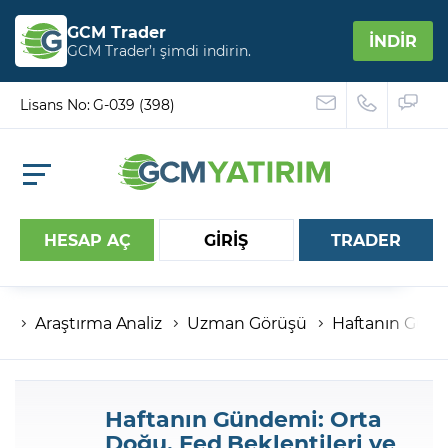
GCM Trader
İNDİR
GCM Trader’ı şimdi indirin.
Lisans No: G-039 (398)
HESAP AÇ
GİRİŞ
TRADER
Araştırma Analiz
Uzman Görüşü
Haftanın Günd
Hesap numaranız
Şifreniz
Haftanın Gündemi: Orta
Doğu, Fed Beklentileri ve