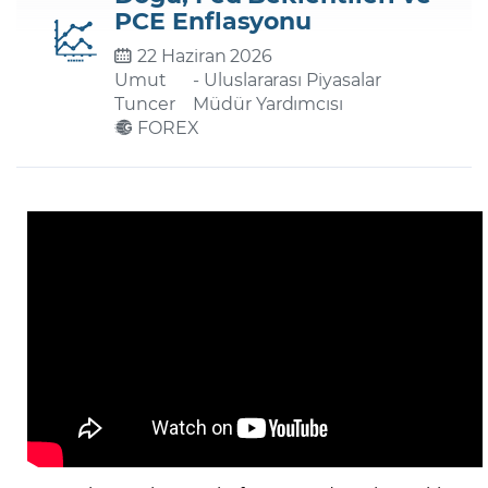
PCE Enflasyonu
22 Haziran 2026
Şifremi Unuttum
Umut
- Uluslararası Piyasalar
Tuncer
Müdür Yardımcısı
FOREX