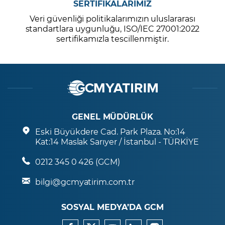
SERTİFİKALARIMIZ
Veri güvenliği politikalarımızın uluslararası
standartlara uygunluğu, ISO/IEC 27001:2022
sertifikamızla tescillenmiştir.
GENEL MÜDÜRLÜK
Eski Büyükdere Cad. Park Plaza. No:14
Kat:14 Maslak Sarıyer / İstanbul - TÜRKİYE
0212 345 0 426 (GCM)
bilgi@gcmyatirim.com.tr
SOSYAL MEDYA’DA GCM