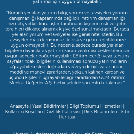
yatırımcı için uygun olmayabilir.
"Burada yer alan yatırım bilgi, yorum ve tavsiyeleri yatırım
danışmanlığı kapsamında değildir. Yatırım danışmanlığı
hizmeti, yetkili kuruluşlar tarafından kişilerin risk ve getiri
tercihleri dikkate alınarak kişiye özel sunulmaktadır. Burada
yer alan yorum ve tavsiyeler ise genel niteliktedir. Bu
tavsiyeler mali durumunuz ile risk ve getiri tercihlerinize
uygun olmayabilir. Bu nedenle, sadece burada yer alan
bilgilere dayanılarak yatırım kararı verilmesi beklentilerinize
uygun sonuçlar doğurmayabilir. Eğitim içeriği veya tanıtım
sayfalarındaki bilgilerin kullanılması sonucu yatırımcıların
uğrayabilecekleri doğrudan ve/veya dolaylı zararlardan,
maddi ve manevi zararlardan, yoksun kalınan kardan ve
üçüncü kişilerin uğrayabileceği zararlardan GCM Yatırım
Menkul Değerler A.Ş. hiçbir şekilde sorumlu tutulamaz.”
Anasayfa
|
Yasal Bildirimler
|
Bilgi Toplumu Hizmetleri
|
Kullanım Koşulları
|
Gizlilik Politikası
|
Risk Bildirimleri
|
Site
Haritası