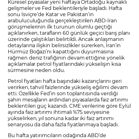
Küresel piyasalar yeni haftaya Ortadoğu kaynaklı
gelişmeler ve Fed beklentileriyle başladı. Hafta
sonu İsviçre’de Katar ve Pakistan’ın
arabuluculuğunda gerçekleştirilen ABD-İran
görüşmelerinin ilk turunun olumlu geçtiği
açıklanırken, tarafların 60 günlük geçici barış planı
üzerinde çalıştıkları belirtildi. Ancak anlaşmanın
detaylarına ilişkin belirsizlikler sürerken, İran’ın
Hürmüz Boğazı’nı kapattığını duyurmasına
rağmen deniz trafiğinin devam ettiğine yönelik
açıklamalar petrol fiyatlarındaki yükselişin kısa
sürmesine neden oldu.
Petrol fiyatları hafta başındaki kazançlarını geri
verirken, tahvil faizlerinde yükseliş eğilimi devam
etti. Özellikle Fed’in son toplantısında verdiği
şahin mesajların ardından piyasalarda faiz artırımı
beklentileri güç kazandı. CME verilerine göre Eylül
ayında faiz artırımı ihtimali %75 seviyesine
yükselirken, yıl sonuna kadar iki faiz artırımı
senaryosu da daha fazla fiyatlanmaya başladı.
Bu hafta yatırımcıların odağında ABD’de