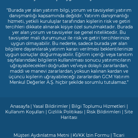
"Burada yer alan yatırım bilgi, yorum ve tavsiyeleri yatırım
danışmanlığı kapsamında değildir. Yatırım danışmanlığı
hizmeti, yetkili kuruluşlar tarafından kişilerin risk ve getiri
tercihleri dikkate alınarak kişiye özel sunulmaktadır. Burada
yer alan yorum ve tavsiyeler ise genel niteliktedir. Bu
tavsiyeler mali durumunuz ile risk ve getiri tercihlerinize
uygun olmayabilir. Bu nedenle, sadece burada yer alan
bilgilere dayanılarak yatırım kararı verilmesi beklentilerinize
uygun sonuçlar doğurmayabilir. Eğitim içeriği veya tanıtım
sayfalarındaki bilgilerin kullanılması sonucu yatırımcıların
uğrayabilecekleri doğrudan ve/veya dolaylı zararlardan,
maddi ve manevi zararlardan, yoksun kalınan kardan ve
üçüncü kişilerin uğrayabileceği zararlardan GCM Yatırım
Menkul Değerler A.Ş. hiçbir şekilde sorumlu tutulamaz.”
Anasayfa
|
Yasal Bildirimler
|
Bilgi Toplumu Hizmetleri
|
Kullanım Koşulları
|
Gizlilik Politikası
|
Risk Bildirimleri
|
Site
Haritası
Müşteri Aydınlatma Metni
|
KVKK İzin Formu
|
Ticari