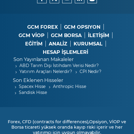
GCM FOREX
GCM OPSIYON
GCM VİOP
GCM BORSA
İLETİŞİM
EĞİTİM
ANALİZ
KURUMSAL
HESAP İŞLEMLERİ
Son Yayınlanan Makaleler
ABD Tarım Dışı İstihdam Verisi Nedir?
Yatırım Araçları Nelerdir?
CPI Nedir?
Son Eklenen Hisseler
Spacex Hisse
Anthropic Hisse
Sandisk Hisse
Forex, CFD (contracts for differences),Opsiyon, VİOP ve
Borsa ticareti yüksek oranda kayıp riski içerir ve her
yatırımcı için uygun olmayabilir.