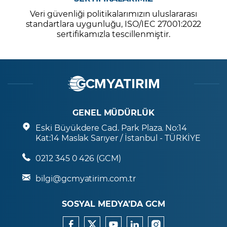
Veri güvenliği politikalarımızın uluslararası
standartlara uygunluğu, ISO/IEC 27001:2022
sertifikamızla tescillenmiştir.
GENEL MÜDÜRLÜK
Eski Büyükdere Cad. Park Plaza. No:14
Kat:14 Maslak Sarıyer / İstanbul - TÜRKİYE
0212 345 0 426 (GCM)
bilgi@gcmyatirim.com.tr
SOSYAL MEDYA’DA GCM