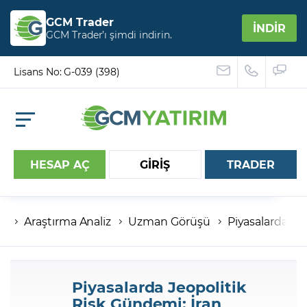
GCM Trader
İNDİR
GCM Trader’ı şimdi indirin.
Lisans No: G-039 (398)
HESAP AÇ
GİRİŞ
TRADER
Araştırma Analiz
Uzman Görüşü
Piyasalarda Jeo
Hesap numaranız
Şifreniz
Piyasalarda Jeopolitik
Risk Gündemi: İran