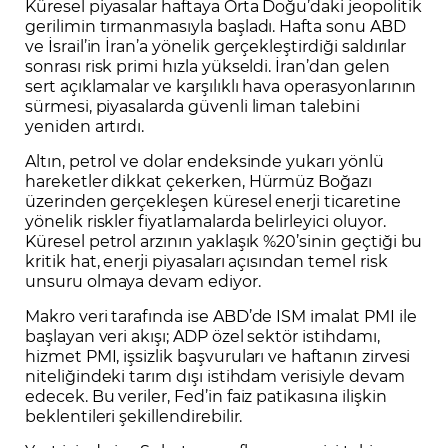
Küresel piyasalar haftaya Orta Doğu’daki jeopolitik
gerilimin tırmanmasıyla başladı. Hafta sonu ABD
ve İsrail’in İran’a yönelik gerçekleştirdiği saldırılar
sonrası risk primi hızla yükseldi. İran’dan gelen
sert açıklamalar ve karşılıklı hava operasyonlarının
sürmesi, piyasalarda güvenli liman talebini
yeniden artırdı.
Altın, petrol ve dolar endeksinde yukarı yönlü
hareketler dikkat çekerken, Hürmüz Boğazı
üzerinden gerçekleşen küresel enerji ticaretine
yönelik riskler fiyatlamalarda belirleyici oluyor.
Küresel petrol arzının yaklaşık %20’sinin geçtiği bu
kritik hat, enerji piyasaları açısından temel risk
unsuru olmaya devam ediyor.
Makro veri tarafında ise ABD’de ISM imalat PMI ile
başlayan veri akışı; ADP özel sektör istihdamı,
hizmet PMI, işsizlik başvuruları ve haftanın zirvesi
niteliğindeki tarım dışı istihdam verisiyle devam
edecek. Bu veriler, Fed’in faiz patikasına ilişkin
beklentileri şekillendirebilir.