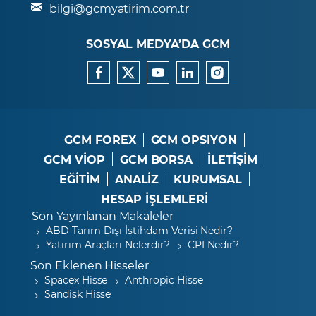
bilgi@gcmyatirim.com.tr
SOSYAL MEDYA’DA GCM
GCM FOREX
GCM OPSIYON
GCM VİOP
GCM BORSA
İLETİŞİM
EĞİTİM
ANALİZ
KURUMSAL
HESAP İŞLEMLERİ
Son Yayınlanan Makaleler
ABD Tarım Dışı İstihdam Verisi Nedir?
Yatırım Araçları Nelerdir?
CPI Nedir?
Son Eklenen Hisseler
Spacex Hisse
Anthropic Hisse
Sandisk Hisse