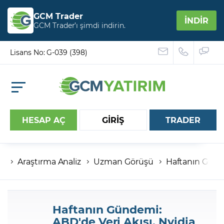
GCM Trader
İNDİR
GCM Trader’ı şimdi indirin.
Lisans No: G-039 (398)
HESAP AÇ
GİRİŞ
TRADER
Araştırma Analiz
Uzman Görüşü
Haftanın Günde
Hesap numaranız
Şifreniz
Haftanın Gündemi:
ABD'de Veri Akışı, Nvidia