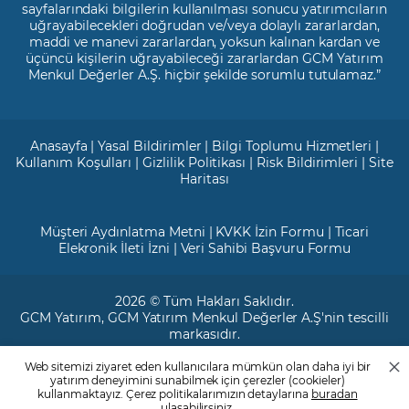
sayfalarındaki bilgilerin kullanılması sonucu yatırımcıların
uğrayabilecekleri doğrudan ve/veya dolaylı zararlardan,
maddi ve manevi zararlardan, yoksun kalınan kardan ve
üçüncü kişilerin uğrayabileceği zararlardan GCM Yatırım
Menkul Değerler A.Ş. hiçbir şekilde sorumlu tutulamaz.”
Anasayfa
|
Yasal Bildirimler
|
Bilgi Toplumu Hizmetleri
|
Kullanım Koşulları
|
Gizlilik Politikası
|
Risk Bildirimleri
|
Site
Haritası
Müşteri Aydınlatma Metni
|
KVKK İzin Formu
|
Ticari
Elekronik İleti İzni
|
Veri Sahibi Başvuru Formu
2026 © Tüm Hakları Saklıdır.
GCM Yatırım
, GCM Yatırım Menkul Değerler A.Ş'nin tescilli
markasıdır.
Web sitemizi ziyaret eden kullanıcılara mümkün olan daha iyi bir
Ticari Sicil No: 799649
yatırım deneyimini sunabilmek için çerezler (cookieler)
Maslak V.D. : 3890707820
kullanmaktayız. Çerez politikalarımızın detaylarına
buradan
Mersis No: 0389070782000015
ulaşabilirsiniz.