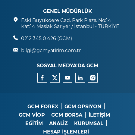
GENEL MÜDÜRLÜK
Eski Büyükdere Cad. Park Plaza. No:14
Kat:14 Maslak Sarıyer / İstanbul - TÜRKİYE
0212 345 0 426 (GCM)
bilgi@gcmyatirim.com.tr
SOSYAL MEDYA’DA GCM
GCM FOREX
GCM OPSIYON
GCM VİOP
GCM BORSA
İLETİŞİM
EĞİTİM
ANALİZ
KURUMSAL
HESAP İŞLEMLERİ