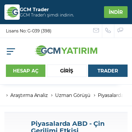
GCM Trader
İNDİR
GCM Trader’ı şimdi indirin.
Lisans No: G-039 (398)
HESAP AÇ
GİRİŞ
TRADER
Araştırma Analiz
Uzman Görüşü
Piyasalarda ABD
Hesap numaranız
Şifreniz
Piyasalarda ABD - Çin
Gerilimi Etkisi