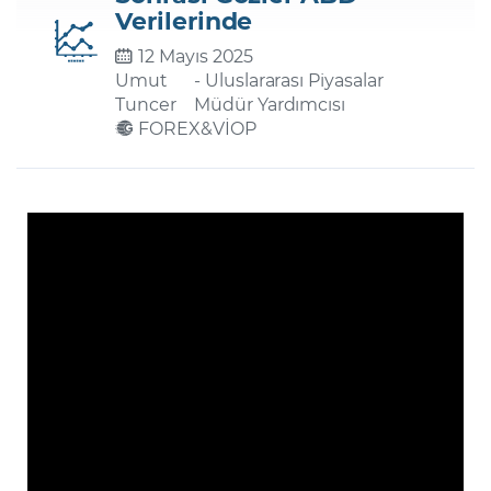
Verilerinde
12 Mayıs 2025
Şifremi Unuttum
Umut
- Uluslararası Piyasalar
Tuncer
Müdür Yardımcısı
FOREX&VİOP