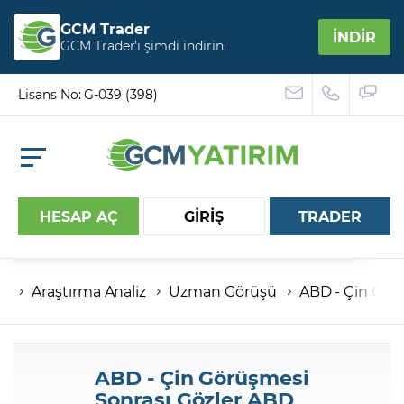
GCM Trader
İNDİR
GCM Trader’ı şimdi indirin.
Lisans No: G-039 (398)
HESAP AÇ
GİRİŞ
TRADER
Araştırma Analiz
Uzman Görüşü
ABD - Çin Görü
Hesap numaranız
Şifreniz
ABD - Çin Görüşmesi
Sonrası Gözler ABD