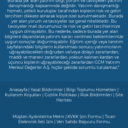
"Burada yer alan yatırım bilgi, yorum ve tavsiyeleri yatırım
danışmanlığı kapsamında değildir. Yatırım danışmanlığı
hizmeti, yetkili kuruluşlar tarafından kişilerin risk ve getiri
tercihleri dikkate alınarak kişiye özel sunulmaktadır. Burada
yer alan yorum ve tavsiyeler ise genel niteliktedir. Bu
tavsiyeler mali durumunuz ile risk ve getiri tercihlerinize
uygun olmayabilir. Bu nedenle, sadece burada yer alan
bilgilere dayanılarak yatırım kararı verilmesi beklentilerinize
uygun sonuçlar doğurmayabilir. Eğitim içeriği veya tanıtım
sayfalarındaki bilgilerin kullanılması sonucu yatırımcıların
uğrayabilecekleri doğrudan ve/veya dolaylı zararlardan,
maddi ve manevi zararlardan, yoksun kalınan kardan ve
üçüncü kişilerin uğrayabileceği zararlardan GCM Yatırım
Menkul Değerler A.Ş. hiçbir şekilde sorumlu tutulamaz.”
Anasayfa
|
Yasal Bildirimler
|
Bilgi Toplumu Hizmetleri
|
Kullanım Koşulları
|
Gizlilik Politikası
|
Risk Bildirimleri
|
Site
Haritası
Müşteri Aydınlatma Metni
|
KVKK İzin Formu
|
Ticari
Elekronik İleti İzni
|
Veri Sahibi Başvuru Formu