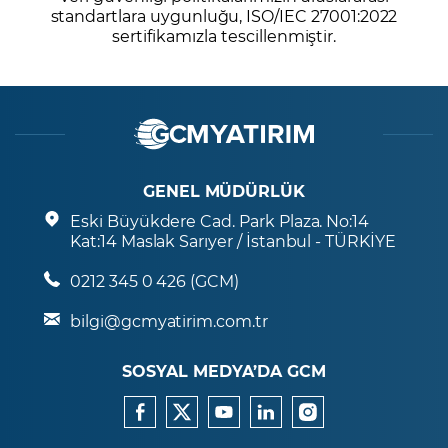
standartlara uygunluğu, ISO/IEC 27001:2022
sertifikamızla tescillenmiştir.
GENEL MÜDÜRLÜK
Eski Büyükdere Cad. Park Plaza. No:14
Kat:14 Maslak Sarıyer / İstanbul - TÜRKİYE
0212 345 0 426 (GCM)
bilgi@gcmyatirim.com.tr
SOSYAL MEDYA’DA GCM