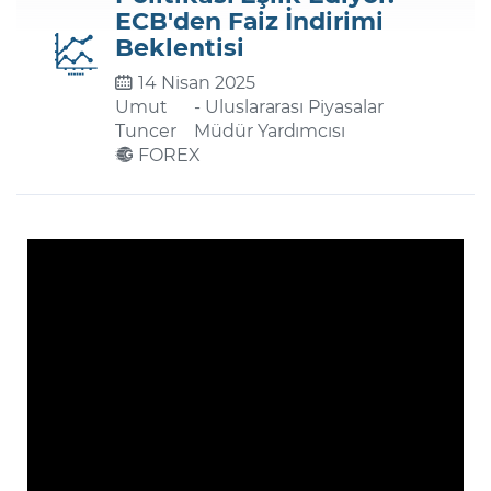
ECB'den Faiz İndirimi
Beklentisi
Şifremi Unuttum
14 Nisan 2025
Umut
- Uluslararası Piyasalar
Tuncer
Müdür Yardımcısı
FOREX