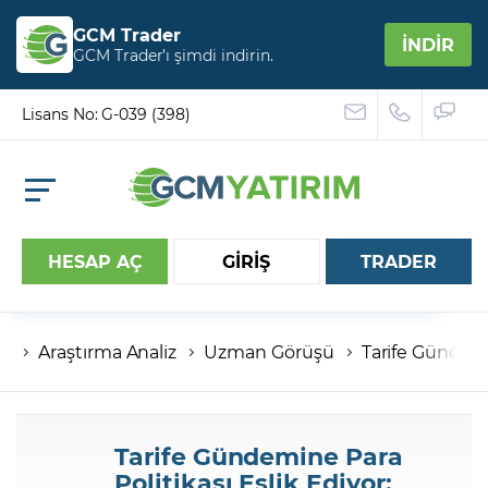
GCM Trader
İNDİR
GCM Trader’ı şimdi indirin.
Lisans No: G-039 (398)
HESAP AÇ
GİRİŞ
TRADER
Araştırma Analiz
Uzman Görüşü
Tarife Gündemin
Hesap numaranız
Şifreniz
Tarife Gündemine Para
Politikası Eşlik Ediyor: