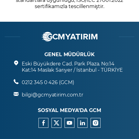
sertifikamızla tescillenmiştir.
GENEL MÜDÜRLÜK
Eski Büyükdere Cad. Park Plaza. No:14
Kat:14 Maslak Sarıyer / İstanbul - TÜRKİYE
0212 345 0 426 (GCM)
bilgi@gcmyatirim.com.tr
SOSYAL MEDYA’DA GCM