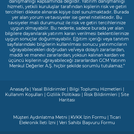
danışmanlığı kapsamında değildir. Yatırım danışmanlığı
hizmeti, yetkili kuruluşlar tarafından kişilerin risk ve getiri
tercihleri dikkate alınarak kişiye özel sunulmaktadır. Burada
yer alan yorum ve tavsiyeler ise genel niteliktedir. Bu
tavsiyeler mali durumunuz ile risk ve getiri tercihlerinize
uygun olmayabilir. Bu nedenle, sadece burada yer alan
bilgilere dayanılarak yatırım kararı verilmesi beklentilerinize
uygun sonuçlar doğurmayabilir. Eğitim içeriği veya tanıtım
sayfalarındaki bilgilerin kullanılması sonucu yatırımcıların
uğrayabilecekleri doğrudan ve/veya dolaylı zararlardan,
maddi ve manevi zararlardan, yoksun kalınan kardan ve
üçüncü kişilerin uğrayabileceği zararlardan GCM Yatırım
Menkul Değerler A.Ş. hiçbir şekilde sorumlu tutulamaz.”
Anasayfa
|
Yasal Bildirimler
|
Bilgi Toplumu Hizmetleri
|
Kullanım Koşulları
|
Gizlilik Politikası
|
Risk Bildirimleri
|
Site
Haritası
Müşteri Aydınlatma Metni
|
KVKK İzin Formu
|
Ticari
Elekronik İleti İzni
|
Veri Sahibi Başvuru Formu