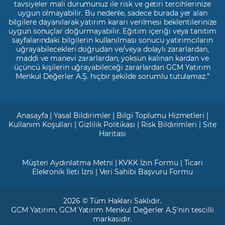
tavsiyeler mali durumunuz ile risk ve getiri tercihlerinize
uygun olmayabilir. Bu nedenle, sadece burada yer alan
bilgilere dayanılarak yatırım kararı verilmesi beklentilerinize
uygun sonuçlar doğurmayabilir. Eğitim içeriği veya tanıtım
sayfalarındaki bilgilerin kullanılması sonucu yatırımcıların
uğrayabilecekleri doğrudan ve/veya dolaylı zararlardan,
maddi ve manevi zararlardan, yoksun kalınan kardan ve
üçüncü kişilerin uğrayabileceği zararlardan GCM Yatırım
Menkul Değerler A.Ş. hiçbir şekilde sorumlu tutulamaz.”
Anasayfa
|
Yasal Bildirimler
|
Bilgi Toplumu Hizmetleri
|
Kullanım Koşulları
|
Gizlilik Politikası
|
Risk Bildirimleri
|
Site
Haritası
Müşteri Aydınlatma Metni
|
KVKK İzin Formu
|
Ticari
Elekronik İleti İzni
|
Veri Sahibi Başvuru Formu
2026 © Tüm Hakları Saklıdır.
GCM Yatırım
, GCM Yatırım Menkul Değerler A.Ş'nin tescilli
markasıdır.