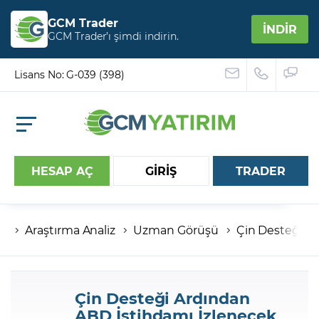
GCM Trader
İNDİR
GCM Trader’ı şimdi indirin.
Lisans No: G-039 (398)
HESAP AÇ
GİRİŞ
TRADER
Araştırma Analiz
Uzman Görüşü
Çin Desteği A
Hesap numaranız
Şifreniz
Çin Desteği Ardından
ABD İstihdamı İzlenecek