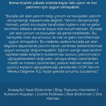
Borsa ticareti yüksek oranda kayıp riski içerir ve her
yatırımcı için uygun olmayabilir.
"Burada yer alan yatırım bilgi, yorum ve tavsiyeleri yatırım
danışmanlığı kapsamında değildir. Yatırım danışmanlığı
hizmeti, yetkili kuruluşlar tarafından kişilerin risk ve getiri
tercihleri dikkate alınarak kişiye özel sunulmaktadır. Burada
yer alan yorum ve tavsiyeler ise genel niteliktedir. Bu
tavsiyeler mali durumunuz ile risk ve getiri tercihlerinize
uygun olmayabilir. Bu nedenle, sadece burada yer alan
bilgilere dayanılarak yatırım kararı verilmesi beklentilerinize
uygun sonuçlar doğurmayabilir. Eğitim içeriği veya tanıtım
sayfalarındaki bilgilerin kullanılması sonucu yatırımcıların
uğrayabilecekleri doğrudan ve/veya dolaylı zararlardan,
maddi ve manevi zararlardan, yoksun kalınan kardan ve
üçüncü kişilerin uğrayabileceği zararlardan GCM Yatırım
Menkul Değerler A.Ş. hiçbir şekilde sorumlu tutulamaz.”
Anasayfa
|
Yasal Bildirimler
|
Bilgi Toplumu Hizmetleri
|
Kullanım Koşulları
|
Gizlilik Politikası
|
Risk Bildirimleri
|
Site
Haritası