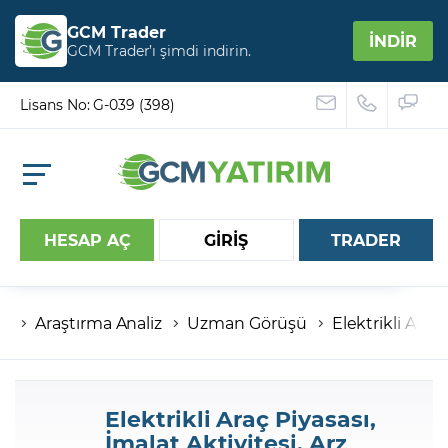
GCM Trader
İNDİR
GCM Trader’ı şimdi indirin.
Lisans No: G-039 (398)
HESAP AÇ
GİRİŞ
TRADER
Araştırma Analiz
Uzman Görüşü
Elektrikli Araç
Hesap numaranız
Şifreniz
Elektrikli Araç Piyasası,
İmalat Aktivitesi, Arz