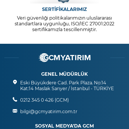
SERTİFİKALARIMIZ
Veri güvenliği politikalarımızın uluslararası
standartlara uygunluğu, ISO/IEC 27001:2022
sertifikamızla tescillenmiştir.
GENEL MÜDÜRLÜK
Eski Büyükdere Cad. Park Plaza. No:14
Kat:14 Maslak Sarıyer / İstanbul - TÜRKİYE
0212 345 0 426 (GCM)
bilgi@gcmyatirim.com.tr
SOSYAL MEDYA’DA GCM