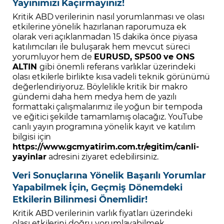
Yayınımızı Kaçırmayınız!
Kritik ABD verilerinin nasıl yorumlanması ve olası
etkilerine yönelik hazırlanan raporumuza ek
olarak veri açıklanmadan 15 dakika önce piyasa
katılımcıları ile buluşarak hem mevcut süreci
yorumluyor hem de
EURUSD, SP500 ve ONS
ALTIN
gibi
önemli referans varlıklar üzerindeki
olası etkilerle birlikte kısa vadeli teknik görünümü
değerlendiriyoruz. Böylelikle kritik bir makro
gündemi daha hem medya hem de yazılı
formattaki çalışmalarımız ile yoğun bir tempoda
ve eğitici şekilde tamamlamış olacağız. YouTube
canlı yayın programına yönelik kayıt ve katılım
bilgisi için
https://www.gcmyatirim.com.tr/egitim/canli-
yayinlar
adresini ziyaret edebilirsiniz.
Veri Sonuçlarına Yönelik Başarılı Yorumlar
Yapabilmek İçin, Geçmiş Dönemdeki
Etkilerin Bilinmesi Önemlidir!
Kritik ABD verilerinin varlık fiyatları üzerindeki
olası etkilerini doğru yorumlayabilmek,