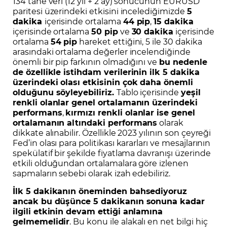
134 tane veri (12 yıl + 2 ay) sonucunun EURUSD
paritesi üzerindeki etkisini incelediğimizde
5
dakika
içerisinde ortalama
44 pip
,
15 dakika
içerisinde ortalama
50 pip
ve
30 dakika
içerisinde
ortalama
54 pip
hareket ettiğini, 5 ile 30 dakika
arasındaki ortalama değerler incelendiğinde
önemli bir pip farkının olmadığını ve
bu nedenle
de özellikle istihdam verilerinin ilk 5 dakika
üzerindeki olası etkisinin çok daha önemli
olduğunu söyleyebiliriz.
Tablo içerisinde
yeşil
renkli olanlar genel ortalamanın üzerindeki
performans
,
kırmızı renkli olanlar ise genel
ortalamanın altındaki performans
olarak
dikkate alınabilir. Özellikle 2023 yılının son çeyreği
Fed’in olası para politikası kararları ve mesajlarının
spekülatif bir şekilde fiyatlama davranışı üzerinde
etkili olduğundan ortalamalara göre izlenen
sapmaların sebebi olarak izah edebiliriz.
İlk 5 dakikanın öneminden bahsediyoruz
ancak bu düşünce 5 dakikanın sonuna kadar
ilgili etkinin devam ettiği anlamına
gelmemelidir
. Bu konu ile alakalı en net bilgi hiç