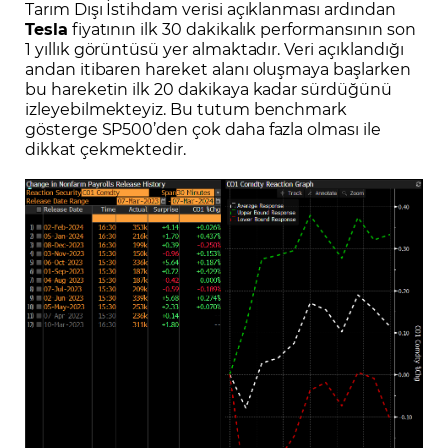
Tarım Dışı İstihdam verisi açıklanması ardından
Tesla
fiyatının ilk 30 dakikalık performansının son
1 yıllık görüntüsü yer almaktadır. Veri açıklandığı
andan itibaren hareket alanı oluşmaya başlarken
bu hareketin ilk 20 dakikaya kadar sürdüğünü
izleyebilmekteyiz. Bu tutum benchmark
gösterge SP500’den çok daha fazla olması ile
dikkat çekmektedir.