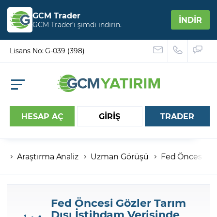
GCM Trader
İNDİR
GCM Trader’ı şimdi indirin.
Lisans No: G-039 (398)
HESAP AÇ
GİRİŞ
TRADER
Araştırma Analiz
Uzman Görüşü
Fed Öncesi Göz
Hesap numaranız
Şifreniz
Fed Öncesi Gözler Tarım
Dışı İstihdam Verisinde