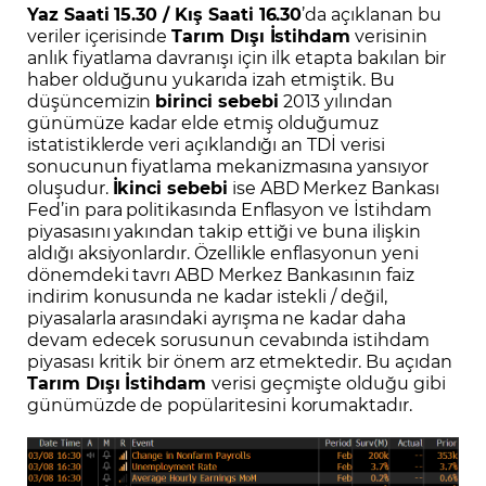
Yaz Saati 15.30 / Kış Saati 16.30
’da açıklanan bu
veriler içerisinde
Tarım Dışı İstihdam
verisinin
anlık fiyatlama davranışı için ilk etapta bakılan bir
haber olduğunu yukarıda izah etmiştik. Bu
düşüncemizin
birinci sebebi
2013 yılından
günümüze kadar elde etmiş olduğumuz
istatistiklerde veri açıklandığı an TDİ verisi
sonucunun fiyatlama mekanizmasına yansıyor
oluşudur.
İkinci sebebi
ise ABD Merkez Bankası
Fed’in para politikasında Enflasyon ve İstihdam
piyasasını yakından takip ettiği ve buna ilişkin
aldığı aksiyonlardır. Özellikle enflasyonun yeni
dönemdeki tavrı ABD Merkez Bankasının faiz
indirim konusunda ne kadar istekli / değil,
piyasalarla arasındaki ayrışma ne kadar daha
devam edecek sorusunun cevabında istihdam
piyasası kritik bir önem arz etmektedir. Bu açıdan
Tarım Dışı İstihdam
verisi geçmişte olduğu gibi
günümüzde de popülaritesini korumaktadır.