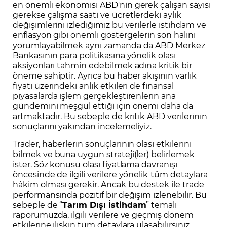
en önemli ekonomisi ABD'nin gerek çalışan sayısı
gerekse çalışma saati ve ücretlerdeki aylık
değişimlerini izlediğimiz bu verilerle istihdam ve
enflasyon gibi önemli göstergelerin son halini
yorumlayabilmek aynı zamanda da ABD Merkez
Bankasının para politikasına yönelik olası
aksiyonları tahmin edebilmek adına kritik bir
öneme sahiptir. Ayrıca bu haber akışının varlık
fiyatı üzerindeki anlık etkileri de finansal
piyasalarda işlem gerçekleştirenlerin ana
gündemini meşgul ettiği için önemi daha da
artmaktadır. Bu sebeple de kritik ABD verilerinin
sonuçlarını yakından incelemeliyiz.
Trader, haberlerin sonuçlarının olası etkilerini
bilmek ve buna uygun strateji(ler) belirlemek
ister. Söz konusu olası fiyatlama davranışı
öncesinde de ilgili verilere yönelik
tüm detaylara
hâkim olması gerekir. Ancak bu destek ile trade
performansında pozitif bir değişim izlenebilir. Bu
sebeple de “
Tarım Dışı İstihdam
” temalı
raporumuzda, ilgili verilere ve geçmiş dönem
etkilerine ilişkin tüm detaylara ulaşabilirsiniz.