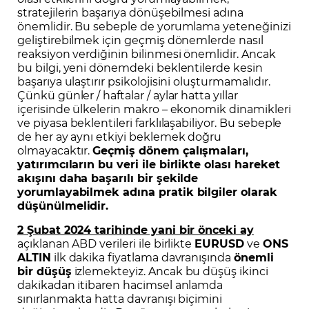
stratejilerin başarıya dönüşebilmesi adına
önemlidir. Bu sebeple de yorumlama yeteneğinizi
geliştirebilmek için geçmiş dönemlerde nasıl
reaksiyon verdiğinin bilinmesi önemlidir. Ancak
bu bilgi, yeni dönemdeki beklentilerde kesin
başarıya ulaştırır psikolojisini oluşturmamalıdır.
Çünkü günler / haftalar / aylar hatta yıllar
içerisinde ülkelerin makro – ekonomik dinamikleri
ve piyasa beklentileri farklılaşabiliyor. Bu sebeple
de her ay aynı etkiyi beklemek doğru
olmayacaktır.
Geçmiş dönem çalışmaları,
yatırımcıların bu veri ile birlikte olası hareket
akışını daha başarılı bir şekilde
yorumlayabilmek adına pratik bilgiler olarak
düşünülmelidir.
2 Şubat 2024 tarihinde yani bir önceki ay
açıklanan ABD verileri ile birlikte
EURUSD
ve
ONS
ALTIN
ilk dakika fiyatlama davranışında
önemli
bir düşüş
izlemekteyiz. Ancak bu düşüş ikinci
dakikadan itibaren hacimsel anlamda
sınırlanmakta hatta davranışı biçimini