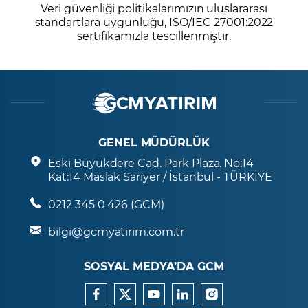
Veri güvenliği politikalarımızın uluslararası
standartlara uygunluğu, ISO/IEC 27001:2022
sertifikamızla tescillenmiştir.
GENEL MÜDÜRLÜK
Eski Büyükdere Cad. Park Plaza. No:14
Kat:14 Maslak Sarıyer / İstanbul - TÜRKİYE
0212 345 0 426 (GCM)
bilgi@gcmyatirim.com.tr
SOSYAL MEDYA’DA GCM