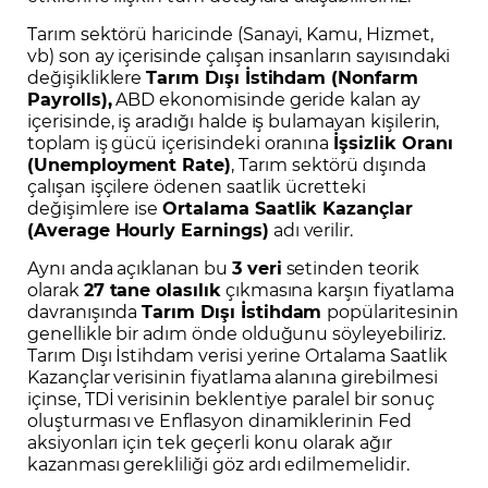
Tarım sektörü haricinde (Sanayi, Kamu, Hizmet,
vb) son ay içerisinde çalışan insanların sayısındaki
değişikliklere
Tarım Dışı İstihdam (Nonfarm
Payrolls),
ABD ekonomisinde geride kalan ay
içerisinde, iş aradığı halde iş bulamayan kişilerin,
toplam iş gücü içerisindeki oranına
İşsizlik Oranı
(Unemployment Rate)
, Tarım sektörü dışında
çalışan işçilere ödenen saatlik ücretteki
değişimlere ise
Ortalama Saatlik Kazançlar
(Average Hourly Earnings)
adı verilir.
Aynı anda açıklanan bu
3 veri
setinden teorik
olarak
27 tane olasılık
çıkmasına karşın fiyatlama
davranışında
Tarım Dışı İstihdam
popülaritesinin
genellikle bir adım önde olduğunu söyleyebiliriz.
Tarım Dışı İstihdam verisi yerine Ortalama Saatlik
Kazançlar verisinin fiyatlama alanına girebilmesi
içinse, TDİ verisinin beklentiye paralel bir sonuç
oluşturması ve Enflasyon dinamiklerinin Fed
aksiyonları için tek geçerli konu olarak ağır
kazanması gerekliliği göz ardı edilmemelidir.