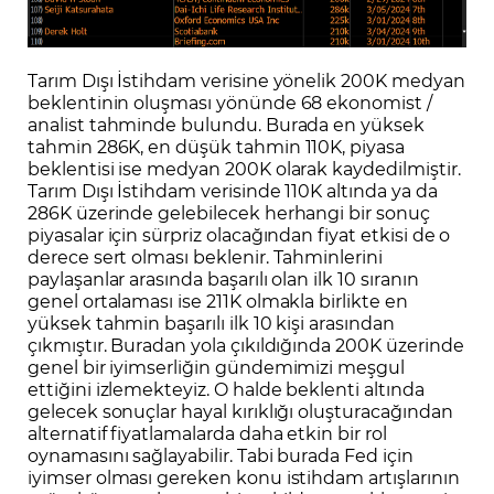
Tarım Dışı İstihdam verisine yönelik 200K medyan
beklentinin oluşması yönünde 68 ekonomist /
analist tahminde bulundu. Burada en yüksek
tahmin 286K, en düşük tahmin 110K, piyasa
beklentisi ise medyan 200K olarak kaydedilmiştir.
Tarım Dışı İstihdam verisinde 110K altında ya da
286K üzerinde gelebilecek herhangi bir sonuç
piyasalar için sürpriz olacağından fiyat etkisi de o
derece sert olması beklenir. Tahminlerini
paylaşanlar arasında başarılı olan ilk 10 sıranın
genel ortalaması ise 211K olmakla birlikte en
yüksek tahmin başarılı ilk 10 kişi arasından
çıkmıştır. Buradan yola çıkıldığında 200K üzerinde
genel bir iyimserliğin gündemimizi meşgul
ettiğini izlemekteyiz. O halde beklenti altında
gelecek sonuçlar hayal kırıklığı oluşturacağından
alternatif fiyatlamalarda daha etkin bir rol
oynamasını sağlayabilir. Tabi burada Fed için
iyimser olması gereken konu istihdam artışlarının