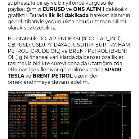
şüphesiz ki bir ay ve bir yıl önce vurgusu ile
paylaştığımızı
EURUSD
ve
ONS ALTIN
1 dakikalık
grafiktir. Burada
ilk iki dakikada
hareket alanının
genel itibariyle yoğunlukta olduğu zaman dilimi
olarak söyleyebiliriz.
Bu istatistik DOLAR ENDEKSİ (#DOLLAR_IND),
GBPUSD, USDJPY, DAX40, USDTRY, EURTRY, HAM
PETROL (CRUDE OIL) ve BRENT PETROL (BRENT
OIL) gibi finansal varlıklarda da benzer özellikler
taşımakla birlikte süreyi daha da uzattığımızda
etki nasıl şekilleniyor görebilmek adına
SP500
,
TESLA
ve
BRENT
PETROL
üzerinden
örneklendirmeye devam edelim.