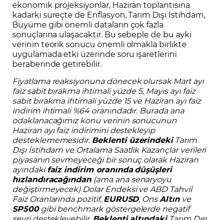
ekonomik projeksiyonlar, Haziran toplantısına
kadarki süreçte de Enflasyon, Tarım Dışı İstihdam,
Büyüme gibi önemli dataların çok fazla
sonuçlarına ulaşacaktır. Bu sebeple de bu ayki
verinin teorik sonucu önemli olmakla birlikte
uygulamada etki üzerinde soru işaretlerini
beraberinde getirebilir.
Fiyatlama reaksiyonuna dönecek olursak Mart ayı
faiz sabit bırakma ihtimali yüzde 5, Mayıs ayı faiz
sabit bırakma ihtimali yüzde 15 ve Haziran ayı faiz
indirim ihtimali %64 oranındadır. Burada ana
odaklanacağımız konu verinin sonucunun
Haziran ayı faiz indirimini destekleyip
desteklememesidir.
Beklenti üzerindeki
Tarım
Dışı İstihdam ve Ortalama Saatlik Kazançlar verileri
piyasanın sevmeyeceği bir sonuç olarak Haziran
ayındaki
faiz indirim oranında
düşüşleri
hızlandıracağından
(ama ana senaryoyu
değiştirmeyecek) Dolar Endeksi ve ABD Tahvil
Faiz Oranlarında pozitif,
EURUSD
, Ons
Altın
ve
SP500
gibi benchmark göstergelerde negatif
seyri destekleyebilir.
Beklenti altındaki
Tarım Dışı