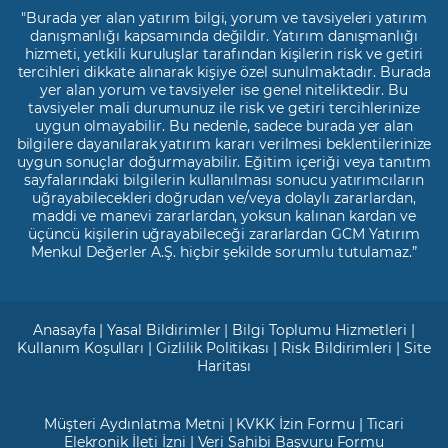
"Burada yer alan yatırım bilgi, yorum ve tavsiyeleri yatırım
danışmanlığı kapsamında değildir. Yatırım danışmanlığı
hizmeti, yetkili kuruluşlar tarafından kişilerin risk ve getiri
tercihleri dikkate alınarak kişiye özel sunulmaktadır. Burada
yer alan yorum ve tavsiyeler ise genel niteliktedir. Bu
tavsiyeler mali durumunuz ile risk ve getiri tercihlerinize
uygun olmayabilir. Bu nedenle, sadece burada yer alan
bilgilere dayanılarak yatırım kararı verilmesi beklentilerinize
uygun sonuçlar doğurmayabilir. Eğitim içeriği veya tanıtım
sayfalarındaki bilgilerin kullanılması sonucu yatırımcıların
uğrayabilecekleri doğrudan ve/veya dolaylı zararlardan,
maddi ve manevi zararlardan, yoksun kalınan kardan ve
üçüncü kişilerin uğrayabileceği zararlardan GCM Yatırım
Menkul Değerler A.Ş. hiçbir şekilde sorumlu tutulamaz.”
Anasayfa
|
Yasal Bildirimler
|
Bilgi Toplumu Hizmetleri
|
Kullanım Koşulları
|
Gizlilik Politikası
|
Risk Bildirimleri
|
Site
Haritası
Müşteri Aydınlatma Metni
|
KVKK İzin Formu
|
Ticari
Elekronik İleti İzni
|
Veri Sahibi Başvuru Formu